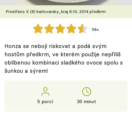
Škola vaření
Prostřeno X (8) karlovarsky_kraj 6.10. 2014 předkrm
Recepty z TV
58x
Speciál: Cuketa
Honza se nebojí riskovat a podá svým
Těhotnej kuchař
hostům předkrm, ve kterém použije nepříliš
oblíbenou kombinaci sladkého ovoce spolu s
Sledujte prima+
šunkou a sýrem!
Přihlášení
5 porcí
30 minut
Sledujte nás