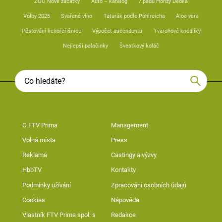
ZOO Nové začátky
Auto – katalog
7 pádů Honzy Dědka
Volby 2025
Svařené víno
Tatarák podle Pohlreicha
Aloe vera
Pěstování lichořeřišnice
Výpočet ascendentu
Tvarohové knedlíky
Nejlepší palačinky
Švestkový koláč
O FTV Prima
Management
Volná místa
Press
Reklama
Castingy a výzvy
HbbTV
Kontakty
Podmínky užívání
Zpracování osobních údajů
Cookies
Nápověda
Vlastník FTV Prima spol. s
Redakce