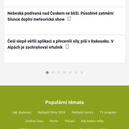
Nebeská podívaná nad Českem se blíží. Působivé zatmění
Slunce doplní meteorická show
Češi slepě věřili aplikaci a přecenili síly, píší v Rakousku. V
Alpách je zachraňoval vrtulník
Populární témata
Jak zhubnout
Nejlepší filmy 2024
Nejlepší horory
TV program
Změna času
Partie
Počasí
Kdy budou volby