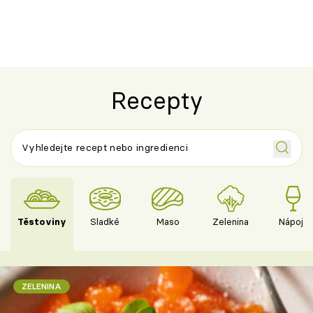
výraznou chutí inspirovanou
Španělskem
Recepty
Těstoviny
Sladké
Maso
Zelenina
Nápoje
ZELENINA