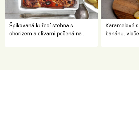
Špikovaná kuřecí stehna s
Karamelové s
chorizem a olivami pečená na
banánu, vloče
letní zelenině – šťavnaté maso s
snídaně do sk
výraznou chutí inspirovanou
Španělskem