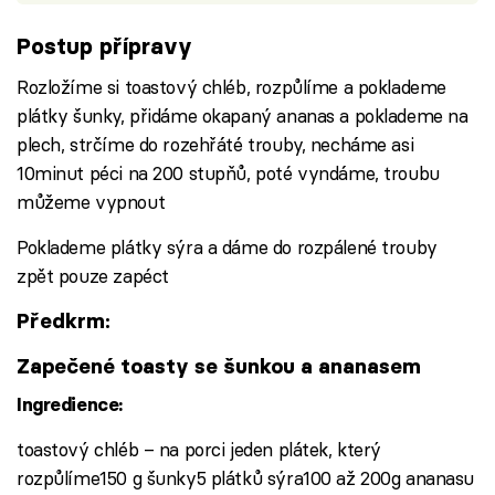
Postup přípravy
Rozložíme si toastový chléb, rozpůlíme a poklademe
plátky šunky, přidáme okapaný ananas a poklademe na
plech, strčíme do rozehřáté trouby, necháme asi
10minut péci na 200 stupňů, poté vyndáme, troubu
můžeme vypnout
Poklademe plátky sýra a dáme do rozpálené trouby
zpět pouze zapéct
Předkrm:
Zapečené toasty se šunkou a ananasem
Ingredience:
toastový chléb – na porci jeden plátek, který
rozpůlíme150 g šunky5 plátků sýra100 až 200g ananasu