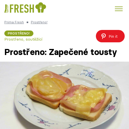
Prima Fresh
■
Prostřeno!
Kuře
Polévky k večeři
Rychlé večeře
Trendy:
PROSTŘENO!
Pin it
Prostřeno, soutěžící
Česká kuchyně
Čokoláda
Prostřeno: Zapečené tousty
Témata
Recepty
Články
TV Program