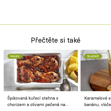
Přečtěte si také
MASO
SLADKÉ
Špikovaná kuřecí stehna s
Karamelové s
chorizem a olivami pečená na
banánu, vloče
letní zelenině – šťavnaté maso s
snídaně do sk