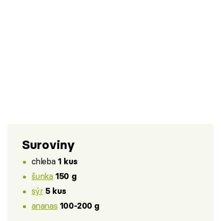
Suroviny
chleba
1 kus
šunka
150 g
sýr
5 kus
ananas
100-200 g