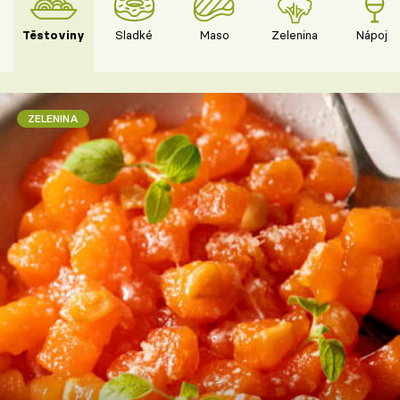
Těstoviny
Sladké
Maso
Zelenina
Nápoje
ZELENINA