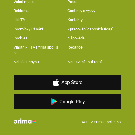
Volná místa
Press
Reklama
Castingy a výzvy
HbbTV
Kontakty
Podmínky užívání
Zpracování osobních údajů
Cookies
Nápověda
Vlastník FTV Prima spol. s
Redakce
r.o.
Nahlásit chybu
Nastavení soukromí
App Store
Google Play
© FTV Prima spol. s r.o.