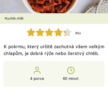
Škola vaření
Recepty z TV
Rychlé chilli
Speciál: Cuketa
30x
Těhotnej kuchař
K pokrmu, který určitě zachutná všem velkým
Sledujte prima+
chlapům, je dobrá rýže nebo čerstvý chléb.
Přihlášení
4 porce
60 minut
Sledujte nás