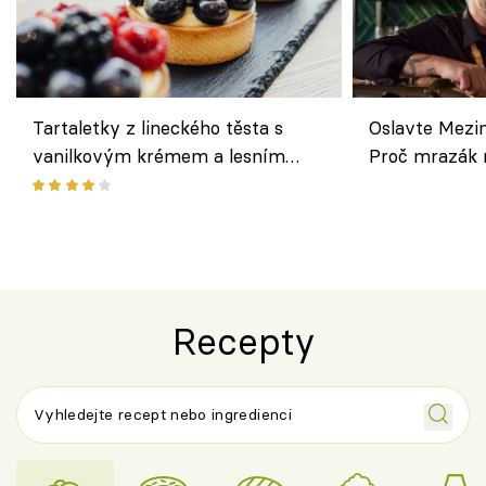
Tartaletky z lineckého těsta s
Oslavte Mezin
vanilkovým krémem a lesním
Proč mrazák n
ovocem podle Bread Society
horku vsadit 
Recepty