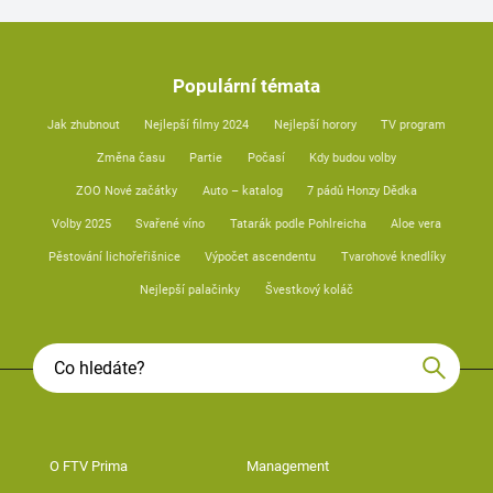
Populární témata
Jak zhubnout
Nejlepší filmy 2024
Nejlepší horory
TV program
Změna času
Partie
Počasí
Kdy budou volby
ZOO Nové začátky
Auto – katalog
7 pádů Honzy Dědka
Volby 2025
Svařené víno
Tatarák podle Pohlreicha
Aloe vera
Pěstování lichořeřišnice
Výpočet ascendentu
Tvarohové knedlíky
Nejlepší palačinky
Švestkový koláč
O FTV Prima
Management