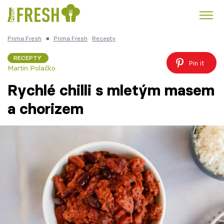
Prima Fresh
■
Prima Fresh
Recepty
Kuře
Polévky k večeři
Rychlé večeře
Trendy:
RECEPTY
Pin it
Martin Polačko
Česká kuchyně
Čokoláda
Rychlé chilli s mletým masem
a chorizem
Témata
Recepty
Články
TV Program