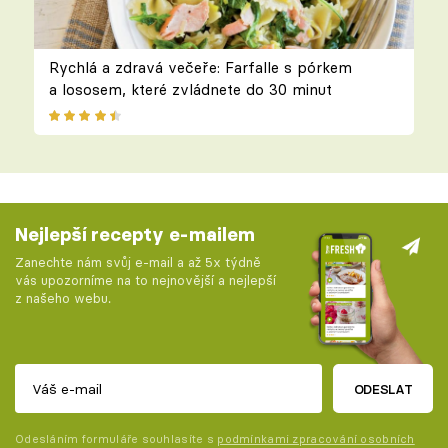
Rychlá a zdravá večeře: Farfalle s pórkem
a lososem, které zvládnete do 30 minut
Nejlepší recepty e-mailem
Zanechte nám svůj e-mail a až 5x týdně
vás upozorníme na to nejnovější a nejlepší
z našeho webu.
ODESLAT
Odesláním formuláře souhlasíte s
podmínkami zpracování osobních