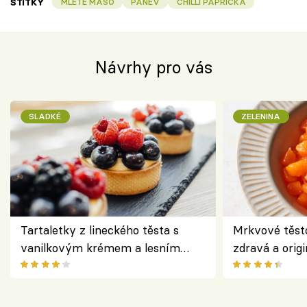
ŠTÍTKY
MLETÉ MASO
PÁNEV
CHILLI PAPRIČKA
Návrhy pro vás
SLADKÉ
ZELENINA
Tartaletky z lineckého těsta s
Mrkvové těst
vanilkovým krémem a lesním
zdravá a origi
ovocem podle Bread Society
klasiky