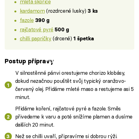
mletá skořice
kardamom
(rozdrcené lusky)
3 ks
fazole
390 g
rajčatové pyré
500 g
chilli papričky
(drcené)
1 špetka
Failed to fetch
Postup přípravy
V silnostěnné pánvi orestujeme chorizo klobásy,
dokud nezačnou pouštět svůj typický oranžovo-
červený olej. Přidáme mleté maso a restujeme asi 5
minut.
Přidáme koření, rajčatové pyré a fazole. Směs
přivedeme k varu a poté snížíme plamen a dusíme
dalších 20 minut.
Než se chilli uvaří, připravíme si dobrou rýži.