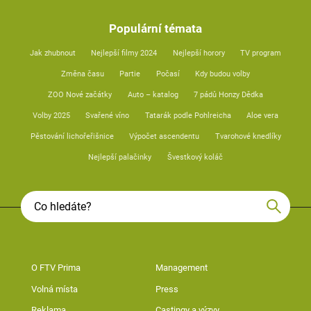
Populární témata
Jak zhubnout
Nejlepší filmy 2024
Nejlepší horory
TV program
Změna času
Partie
Počasí
Kdy budou volby
ZOO Nové začátky
Auto – katalog
7 pádů Honzy Dědka
Volby 2025
Svařené víno
Tatarák podle Pohlreicha
Aloe vera
Pěstování lichořeřišnice
Výpočet ascendentu
Tvarohové knedlíky
Nejlepší palačinky
Švestkový koláč
O FTV Prima
Management
Volná místa
Press
Reklama
Castingy a výzvy