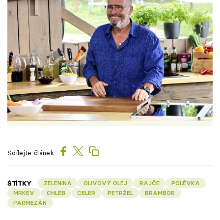
Sdílejte článek
ŠTÍTKY
ZELENINA
OLIVOVÝ OLEJ
RAJČE
POLÉVKA
MRKEV
CHLÉB
CELER
PETRŽEL
BRAMBOR
PARMEZÁN