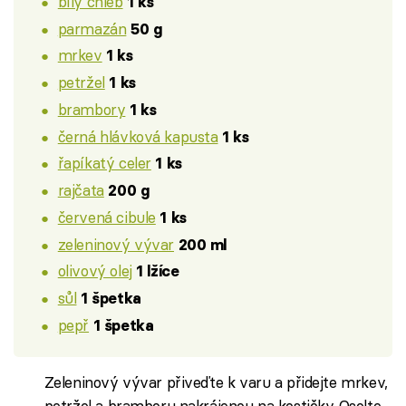
bílý chléb
1 ks
parmazán
50 g
mrkev
1 ks
petržel
1 ks
brambory
1 ks
černá hlávková kapusta
1 ks
řapíkatý celer
1 ks
rajčata
200 g
červená cibule
1 ks
zeleninový vývar
200 ml
olivový olej
1 lžíce
sůl
1 špetka
pepř
1 špetka
Zeleninový vývar přiveďte k varu a přidejte mrkev,
petržel a bramboru nakrájenou na kostičky. Osolte