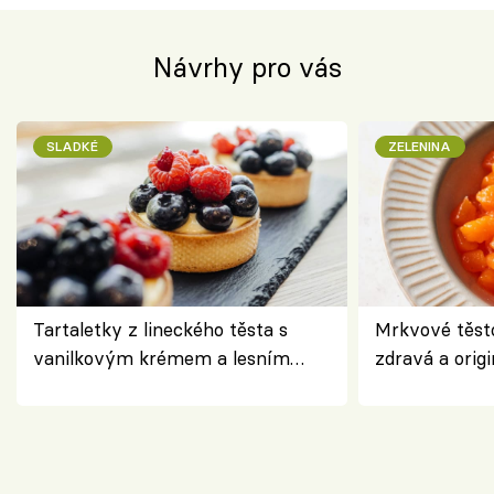
Návrhy pro vás
SLADKÉ
ZELENINA
Tartaletky z lineckého těsta s
Mrkvové těst
vanilkovým krémem a lesním
zdravá a origi
ovocem podle Bread Society
klasiky