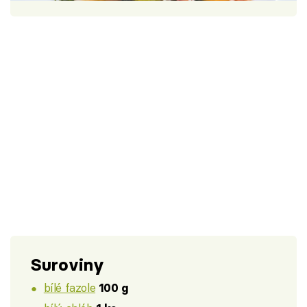
Škola vaření
Recepty z TV
Speciál: Cuketa
Těhotnej kuchař
Sledujte prima+
Přihlášení
Sledujte nás
Suroviny
bílé fazole
100 g