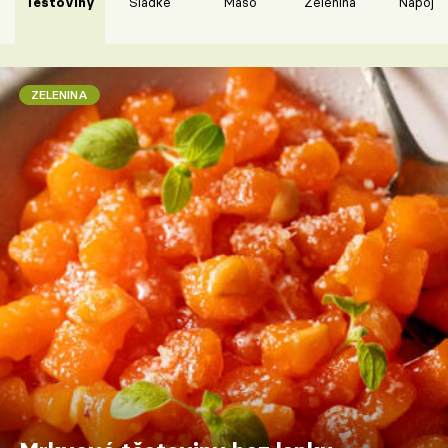
Těstoviny
Sladké
Maso
Zelenina
Nápoje
ZELENINA