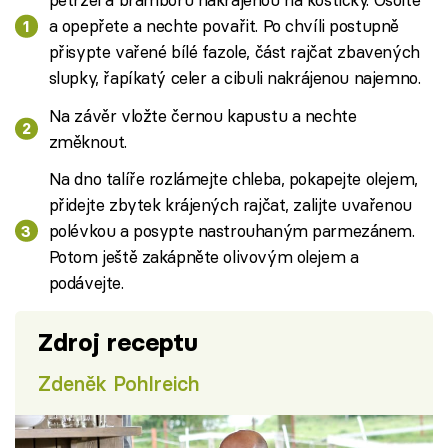
a opepřete a nechte povařit. Po chvíli postupně
přisypte vařené bílé fazole, část rajčat zbavených
slupky, řapíkatý celer a cibuli nakrájenou najemno.
Na závěr vložte černou kapustu a nechte
změknout.
Na dno talíře rozlámejte chleba, pokapejte olejem,
přidejte zbytek krájených rajčat, zalijte uvařenou
polévkou a posypte nastrouhaným parmezánem.
Potom ještě zakápněte olivovým olejem a
podávejte.
Zdroj receptu
Zdeněk Pohlreich