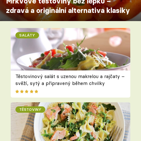
Mrkvové těstoviny bez lepku –
zdravá a originální alternativa klasiky
SALÁTY
Těstovinový salát s uzenou makrelou a rajčaty –
svěží, sytý a připravený během chvilky
TĚSTOVINY