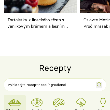
Tartaletky z lineckého těsta s
Oslavte Mezin
vanilkovým krémem a lesním
Proč mrazák n
ovocem podle Bread Society
horku vsadit 
Recepty