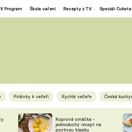
V Program
Škola vaření
Recepty z TV
Speciál: Cuketa
Polévky
Saláty
ČESKÁ KLASIKA
TĚSTOVIN
SILNÉ VÝVARY
SLADKÉ
KRÉMOVÉ
BEZMASÁ J
e
Polévky k večeři
Rychlé večeře
Česká kuchy
y
Tipy a triky
Novink
zy
Koprová omáčka -
jednoduchý recept na
poctivou klasiku
KAM ZA JÍDLEM
BLOG