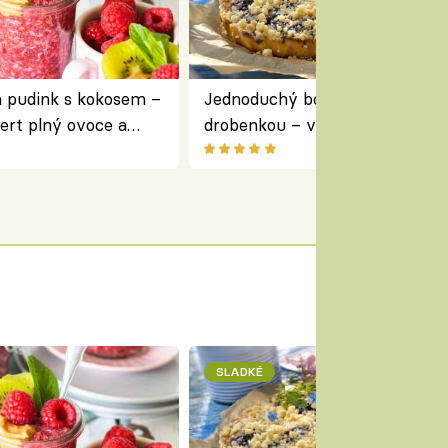
a pudink s kokosem –
Jednoduchý borůvkový koláč s
ert plný ovoce a
drobenkou – vláčný moučník p
ovoce
SLADKÉ