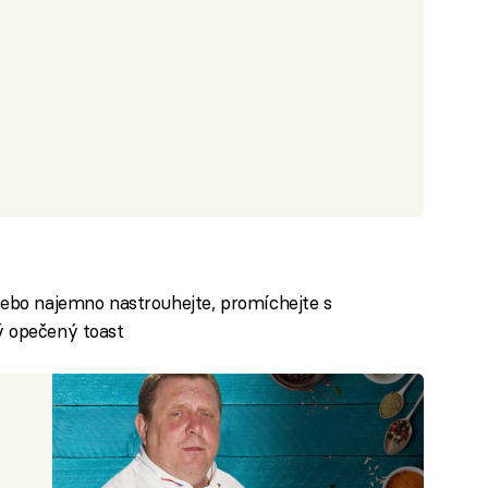
iled to fetch
nebo najemno nastrouhejte, promíchejte s
ý opečený toast