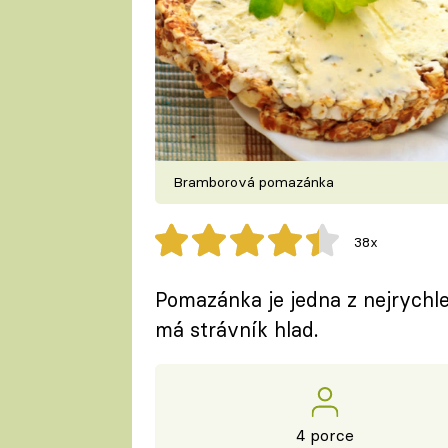
Bramborová pomazánka
38x
Pomazánka je jedna z nejrychlec
má strávník hlad.
4 porce