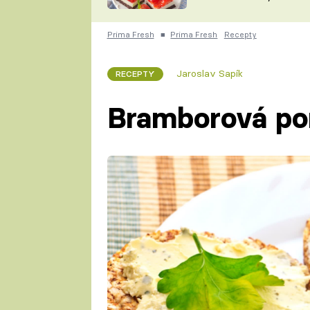
nepotřebujete troubu
ZDENĚK
ČESKO NA TALÍŘI
POHLREICH
Prima Fresh
■
Prima Fresh
Recepty
KAROLÍNA,
JAROSLAV SAPÍK
DOMÁCÍ
Jaroslav Sapík
RECEPTY
KUCHAŘKA
KAROLÍNA
KAMBERSKÁ
Bramborová p