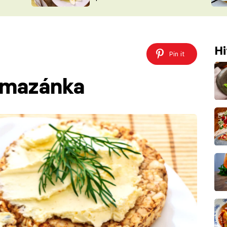
ŠÉFREDAK
VYCHYTÁVKY
SOUTĚŽ FR
NA NÁKUPECH
ČASOPIS
Hi
Pin it
omazánka