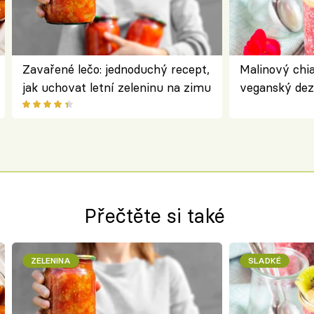
Zavařené lečo: jednoduchý recept,
Malinový chi
jak uchovat letní zeleninu na zimu
veganský dez
ořechů
Přečtěte si také
ZELENINA
SLADKÉ