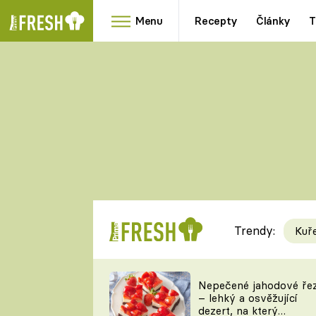
Menu
Recepty
Články
T
Oblíbené
Přílohy
recepty
HRANOLKY
HOUBY
KNEDLÍKY
DÝNĚ
KAŠE
RYCHLOVKY
Trendy:
Kuř
Populární
Videorecept
Nepečené jahodové ře
– lehký a osvěžující
kuchaři
dezert, na který
TEĎ VAŘÍ ŠÉF!