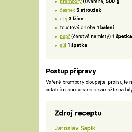
brambory
(uvařené)
500 g
česnek
5 stroužek
olej
3 lžíce
toustový chleba
1 balení
pepř
(čerstvě namletý)
1 špetka
sůl
1 špetka
Postup přípravy
Fa
Vařené brambory oloupejte, prolisujte 
ostatními surovinami a namažte na bíl
Zdroj receptu
Jaroslav Sapík