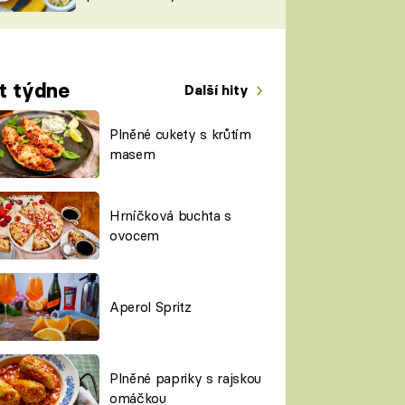
TORKY
ESH
t týdne
Další hity
Plněné cukety s krůtím
masem
Hrníčková buchta s
ovocem
Aperol Spritz
Plněné papriky s rajskou
omáčkou