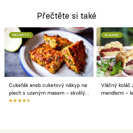
Přečtěte si také
RECEPTY
SLADKÉ
Cukeťák aneb cuketový nákyp na
Vláčný koláč 
plech s uzeným masem – skvělý
mandlemi – l
způsob, jak zpracovat přerostlé
i na oslavu
cukety