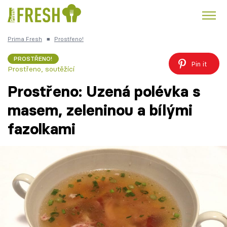
Prima Fresh
■
Prostřeno!
Kuře
Polévky k večeři
Rychlé večeře
Trendy:
PROSTŘENO!
Pin it
Prostřeno, soutěžící
Česká kuchyně
Čokoláda
Prostřeno: Uzená polévka s
masem, zeleninou a bílými
fazolkami
Témata
Recepty
Články
TV Program