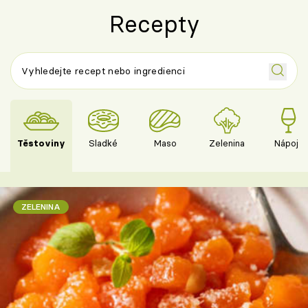
Recepty
Těstoviny
Sladké
Maso
Zelenina
Nápoje
ZELENINA