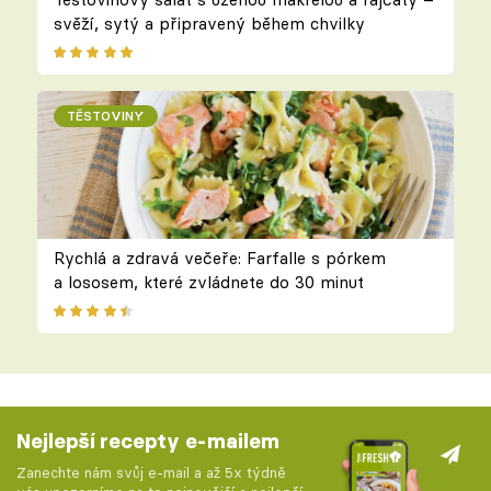
svěží, sytý a připravený během chvilky
TĚSTOVINY
Rychlá a zdravá večeře: Farfalle s pórkem
a lososem, které zvládnete do 30 minut
Nejlepší recepty e-mailem
Zanechte nám svůj e-mail a až 5x týdně