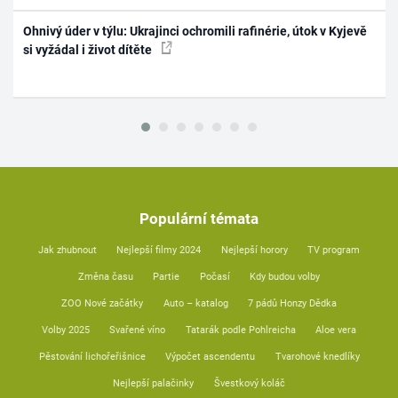
Ohnivý úder v týlu: Ukrajinci ochromili rafinérie, útok v Kyjevě
si vyžádal i život dítěte
Populární témata
Jak zhubnout
Nejlepší filmy 2024
Nejlepší horory
TV program
Změna času
Partie
Počasí
Kdy budou volby
ZOO Nové začátky
Auto – katalog
7 pádů Honzy Dědka
Volby 2025
Svařené víno
Tatarák podle Pohlreicha
Aloe vera
Pěstování lichořeřišnice
Výpočet ascendentu
Tvarohové knedlíky
Nejlepší palačinky
Švestkový koláč