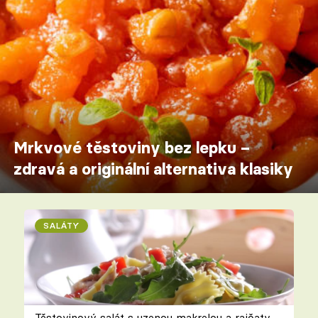
Mrkvové těstoviny bez lepku –
zdravá a originální alternativa klasiky
SALÁTY
Těstovinový salát s uzenou makrelou a rajčaty –