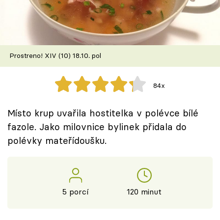
Škola vaření
Recepty z TV
Prostreno! XIV (10) 18.10. pol
Speciál: Cuketa
Těhotnej kuchař
84x
Sledujte prima+
Místo krup uvařila hostitelka v polévce bílé
fazole. Jako milovnice bylinek přidala do
Přihlášení
polévky mateřídoušku.
Sledujte nás
5 porcí
120 minut