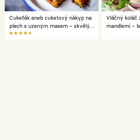
Cukeťák aneb cuketový nákyp na
Vláčný koláč 
plech s uzeným masem – skvělý
mandlemi – l
způsob, jak zpracovat přerostlé
i na oslavu
cukety