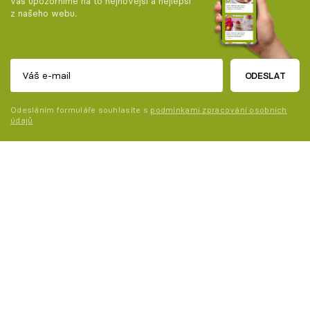
vás upozorníme na to nejnovější a nejlepší
z našeho webu.
ODESLAT
Odesláním formuláře souhlasíte s
podmínkami zpracování osobních
údajů