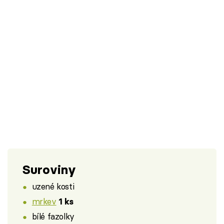
Suroviny
uzené kosti
mrkev
1 ks
bílé fazolky