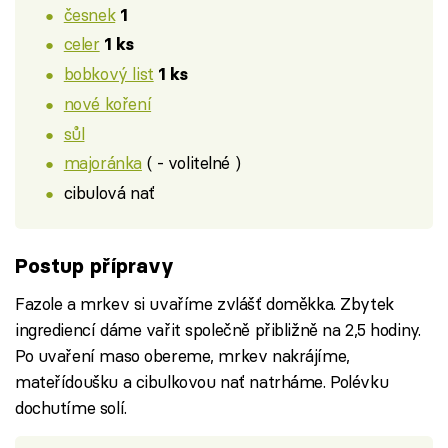
česnek
1
celer
1 ks
bobkový list
1 ks
nové koření
sůl
majoránka
( - volitelné )
cibulová nať
Postup přípravy
Fazole a mrkev si uvaříme zvlášť doměkka. Zbytek
ingrediencí dáme vařit společně přibližně na 2,5 hodiny.
Po uvaření maso obereme, mrkev nakrájíme,
mateřídoušku a cibulkovou nať natrháme. Polévku
dochutíme solí.