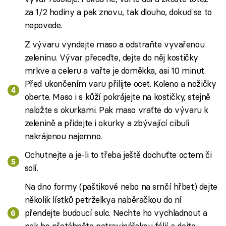
za 1/2 hodiny a pak znovu, tak dlouho, dokud se to
nepovede.
Z vývaru vyndejte maso a odstraňte vyvařenou
zeleninu. Vývar přeceďte, dejte do něj kostičky
mrkve a celeru a vařte je doměkka, asi 10 minut.
Před ukončením varu přilijte ocet. Koleno a nožičky
oberte. Maso i s kůží pokrájejte na kostičky, stejně
naložte s okurkami. Pak maso vraťte do vývaru k
zelenině a přidejte i okurky a zbývající cibuli
nakrájenou najemno.
Ochutnejte a je-li to třeba ještě dochuťte octem či
solí.
Na dno formy (paštikové nebo na srnčí hřbet) dejte
několik lístků petrželkya naběračkou do ní
přendejte budoucí sulc. Nechte ho vychladnout a
pak ho přetáhněte potravinářskou fólií a dejte