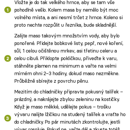
Vložte je do tak velkého hrnce, aby se tam vše
pohodlně vešlo. Kolem masa by nemělo být moc
volného místa, a ani nesmí trčet z hrnce. Koleno si
proto nechte rozpůlit u řezníka, bude skladnější.
Zalijte maso takovým množstvím vody, aby bylo
ponořené. Přidejte bobkové listy, pepř, nové koření,
sůl, 1 celou očištěnou mrkev, asi třetinu celeru a
celou cibuli. Přiklopte pokličkou, přiveďte k varu,
stáhněte plamen na minimum a vařte na velmi
mírném ohni 2–3 hodiny, dokud maso nezměkne.
Průběžně sbírejte z povrchu pěnu.
Mezitím do chladničky připravte pokusný talířek –
prázdný, a nakrájejte zbylou zeleninu na kostičky.
Když je maso měkké, udělejte pokus – trošku
vývaru nalijte lžičkou na studený talířek a vraťte ho
do chladničky. Po pár minutách zkontrolujte, jestli
vývar rosoluje. Pokud ne, vařte dál a zkuste totéž