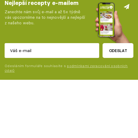
Nejlepší recepty e-mailem
Zanechte nám svůj e-mail a až 5x týdně
vás upozorníme na to nejnovější a nejlepší
z našeho webu.
ODESLAT
Odesláním formuláře souhlasíte s
podmínkami zpracování osobních
údajů