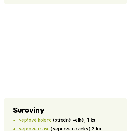
Suroviny
vepřové koleno
(středně velké)
1 ks
vepřové maso
(vepřové nožičky)
3 ks