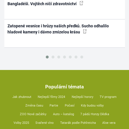
Bangladéši. Vojtěch ničí zdravotnictví
Zatopené vesnice i hrůzy našich předků. Sucho odhalilo
hladové kameny i dávno zmizelou krásu
Populární témata
Jak zhubnout
Nejlepší filmy 2024
Nejlepší horory
TV program
Změna času
Partie
Počasí
Kdy budou volby
ZOO Nové začátky
Auto – katalog
7 pádů Honzy Dědka
Volby 2025
Svařené víno
Tatarák podle Pohlreicha
Aloe vera