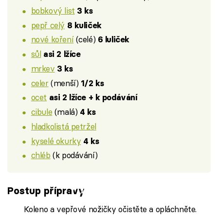
bobkový list
3 ks
pepř celý
8 kuliček
nové koření
(celé)
6 luliček
sůl
asi 2 lžíce
mrkev
3 ks
celer
(menší)
1/2 ks
ocet
asi 2 lžíce + k podávání
cibule
(malá)
4 ks
hladkolistá petržel
kyselé okurky
4 ks
chléb
(k podávání)
Failed to fetch
Postup přípravy
Koleno a vepřové nožičky očistěte a opláchněte.