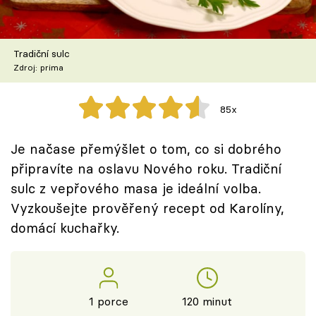
Škola vaření
Recepty z TV
Tradiční sulc
Zdroj: prima
Speciál: Cuketa
85x
Těhotnej kuchař
Je načase přemýšlet o tom, co si dobrého
Sledujte prima+
připravíte na oslavu Nového roku. Tradiční
sulc z vepřového masa je ideální volba.
Přihlášení
Vyzkoušejte prověřený recept od Karolíny,
domácí kuchařky.
Sledujte nás
1 porce
120 minut