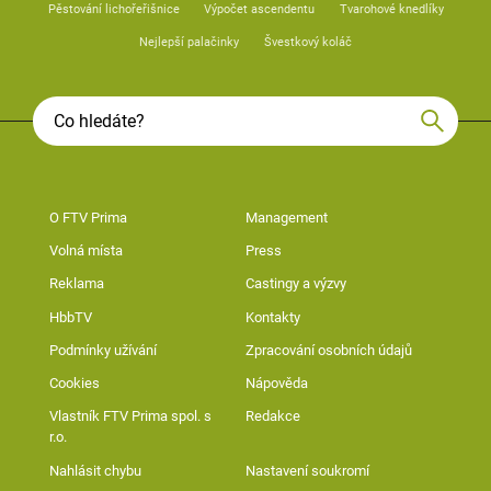
Pěstování lichořeřišnice
Výpočet ascendentu
Tvarohové knedlíky
Nejlepší palačinky
Švestkový koláč
O FTV Prima
Management
Volná místa
Press
Reklama
Castingy a výzvy
HbbTV
Kontakty
Podmínky užívání
Zpracování osobních údajů
Cookies
Nápověda
Vlastník FTV Prima spol. s
Redakce
r.o.
Nahlásit chybu
Nastavení soukromí