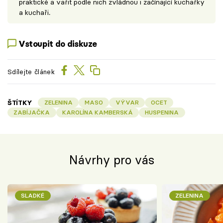
praktické a vařit podle nich zvládnou i začínající kuchařky
a kuchaři.
Vstoupit do diskuze
Sdílejte článek
ŠTÍTKY
ZELENINA
MASO
VÝVAR
OCET
ZABÍJAČKA
KAROLÍNA KAMBERSKÁ
HUSPENINA
Návrhy pro vás
SLADKÉ
ZELENINA