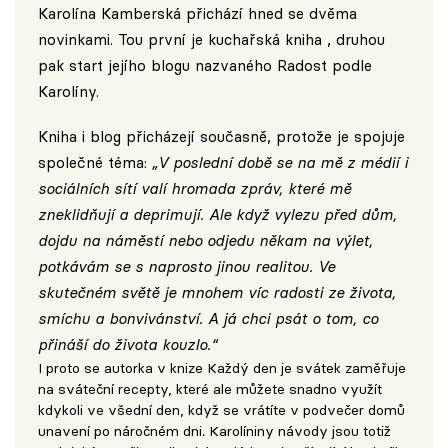
Karolína Kamberská přichází hned se dvěma
novinkami. Tou první je kuchařská kniha , druhou
pak start jejího blogu nazvaného
Radost podle
Karolíny
.
Kniha i blog přicházejí současně, protože je spojuje
společné téma:
„V poslední době se na mě z médií i
sociálních sítí valí hromada zpráv, které mě
zneklidňují a deprimují. Ale když vylezu před dům,
dojdu na náměstí nebo odjedu někam na výlet,
potkávám se s naprosto jinou realitou. Ve
skutečném světě je mnohem víc radosti ze života,
smíchu a bonvivánství. A já chci psát o tom, co
přináší do života kouzlo.“
I proto se autorka v knize Každý den je svátek zaměřuje
na sváteční recepty, které ale můžete snadno využít
kdykoli ve všední den, když se vrátíte v podvečer domů
unavení po náročném dni. Karolíniny návody jsou totiž