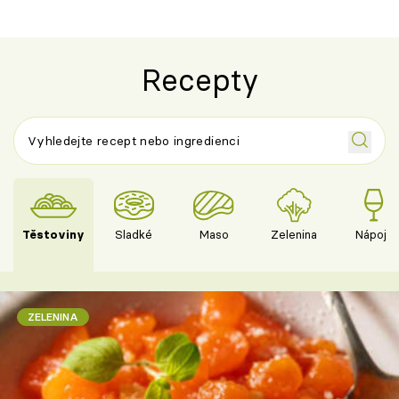
Recepty
Těstoviny
Sladké
Maso
Zelenina
Nápoje
ZELENINA