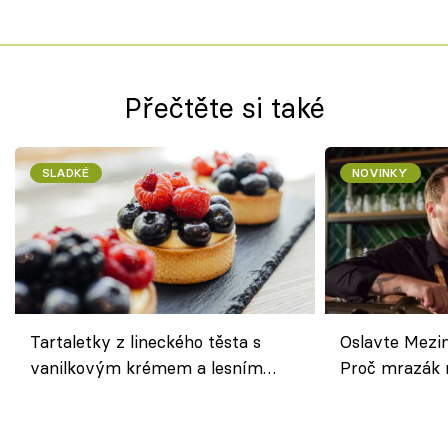
Přečtěte si také
SLADKÉ
NOVINKY
Tartaletky z lineckého těsta s
Oslavte Mezin
vanilkovým krémem a lesním
Proč mrazák n
ovocem podle Bread Society
horku vsadit 