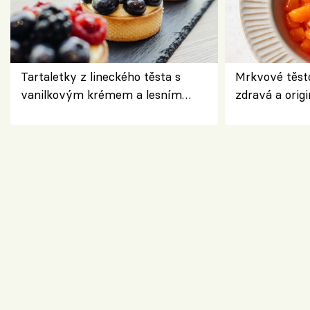
Tartaletky z lineckého těsta s
Mrkvové těst
vanilkovým krémem a lesním
zdravá a origi
ovocem podle Bread Society
klasiky