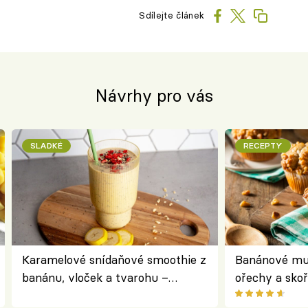
Sdílejte článek
Návrhy pro vás
SLADKÉ
RECEPTY
Karamelové snídaňové smoothie z
Banánové muf
banánu, vloček a tvarohu –
ořechy a skoř
snídaně do skleničky