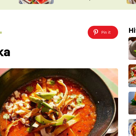
nepotřebujete troubu
ŠÉFREDAK
VYCHYTÁVKY
SOUTĚŽ FR
NA NÁKUPECH
ČASOPIS
Hi
ce
Pin it
ka