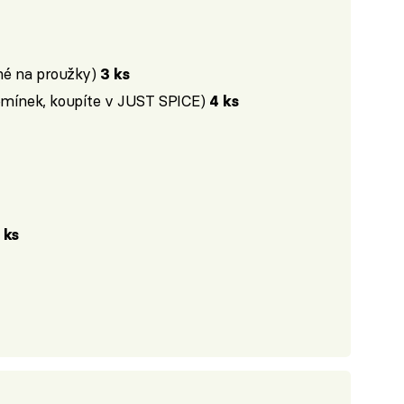
ené na proužky)
3 ks
semínek, koupíte v JUST SPICE)
4 ks
 ks