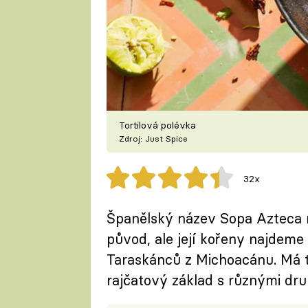
Tortilová polévka
Zdroj: Just Spice
32x
Španělský název Sopa Azteca n
původ, ale její kořeny najdeme 
Taraskánců z Michoacánu. Má t
rajčatový základ s různými druhy