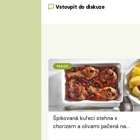
Vstoupit do diskuze
MASO
Špikovaná kuřecí stehna s
chorizem a olivami pečená na
letní zelenině – šťavnaté maso s