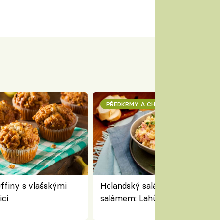
PŘEDKRMY A CHUŤOVKY
finy s vlašskými
Holandský salát se sýrem a
icí
salámem: Lahůdkářská retro
klasika, která chutná stejně sk