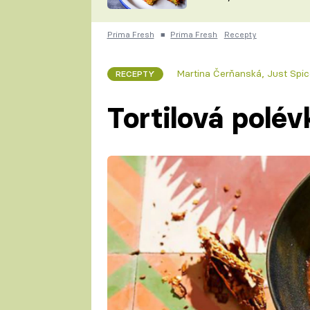
skvělý způsob, jak
ZDENĚK
zpracovat přerostlé
ČESKO NA TALÍŘI
cukety
POHLREICH
Prima Fresh
■
Prima Fresh
Recepty
KAROLÍNA,
JAROSLAV SAPÍK
DOMÁCÍ
Martina Čerňanská
,
Just Spi
RECEPTY
KUCHAŘKA
KAROLÍNA
KAMBERSKÁ
Tortilová polév