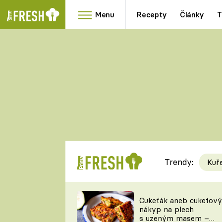
Menu
Recepty
Články
T
Oblíbené
Přílohy
recepty
HRANOLKY
HOUBY
KNEDLÍKY
DÝNĚ
KAŠE
RYCHLOVKY
Trendy:
Kuř
Populární
Videorecept
Cukeťák aneb cuketový
nákyp na plech
kuchaři
s uzeným masem –
TEĎ VAŘÍ ŠÉF!