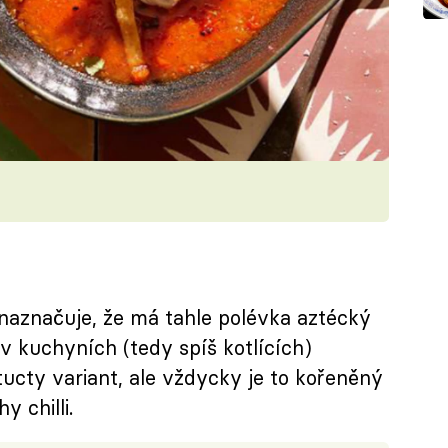
aznačuje, že má tahle polévka aztécký
v kuchyních (tedy spíš kotlících)
ucty variant, ale vždycky je to kořeněný
 chilli.