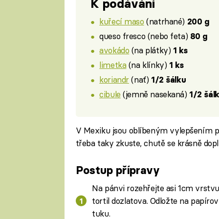
K podávání
kuřecí maso
(natrhané)
200 g
queso fresco (nebo feta)
80 g
avokádo
(na plátky)
1 ks
limetka
(na klínky)
1 ks
koriandr
(nať)
1/2 šálku
cibule
(jemně nasekaná)
1/2 šál
V Mexiku jsou oblíbeným vylepšením po
třeba taky zkuste, chutě se krásně doplň
Postup přípravy
Na pánvi rozehřejte asi 1cm vrstv
tortil dozlatova. Odložte na papír
tuku.