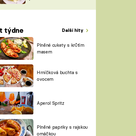
TORKY
ESH
t týdne
Další hity
Plněné cukety s krůtím
masem
Hrníčková buchta s
ovocem
Aperol Spritz
Plněné papriky s rajskou
omáčkou