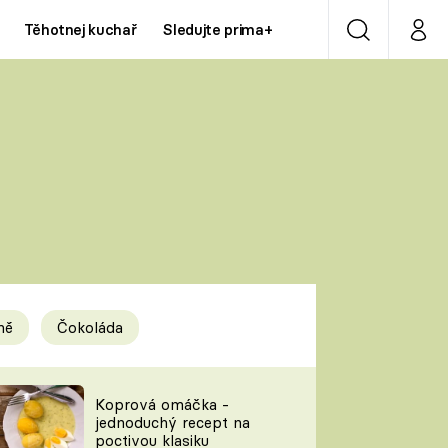
Těhotnej kuchař
Sledujte prima+
Vyhledávání
Můj p
Prima+
Y
CNN Prima NEWS
Prima ZOOM
ÍDLA
Prima LIVING
Prima Ženy
ně
Čokoláda
Prima LAJK
y
Koprová omáčka -
jednoduchý recept na
Sledujte nás
poctivou klasiku