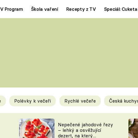
V Program
Škola vaření
Recepty z TV
Speciál: Cuketa
Polévky
Saláty
ČESKÁ KLASIKA
TĚSTOVIN
SILNÉ VÝVARY
SLADKÉ
KRÉMOVÉ
BEZMASÁ J
e
Polévky k večeři
Rychlé večeře
Česká kuchy
y
Tipy a triky
Novink
Nepečené jahodové řezy
– lehký a osvěžující
dezert, na který
KAM ZA JÍDLEM
BLOG