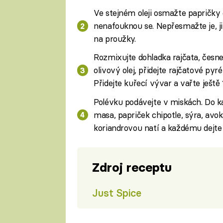
Ve stejném oleji osmažte papričky 
nenafouknou se. Nepřesmažte je, ji
na proužky.
Rozmixujte dohladka rajčata, česne
olivový olej, přidejte rajčatové py
Přidejte kuřecí vývar a vařte ještě 
Polévku podávejte v miskách. Do k
masa, papriček chipotle, sýra, avok
koriandrovou natí a každému dejte 
Zdroj receptu
Just Spice