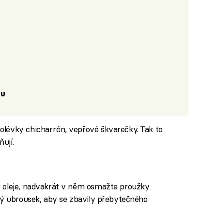
ku
lévky chicharrón, vepřové škvarečky. Tak to
ují.
u oleje, nadvakrát v něm osmažte proužky
ový ubrousek, aby se zbavily přebytečného