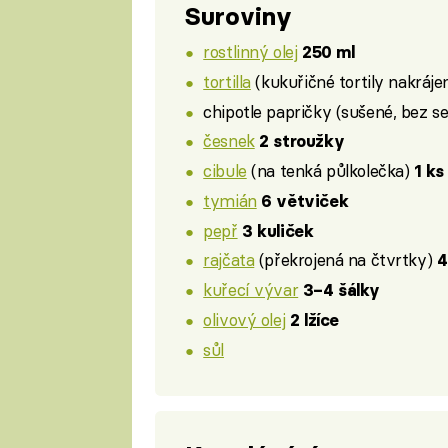
Suroviny
rostlinný olej
250 ml
tortilla
(kukuřičné tortily nakráj
chipotle papričky (sušené, bez 
česnek
2 stroužky
cibule
(na tenká půlkolečka)
1 ks
tymián
6 větviček
pepř
3 kuliček
rajčata
(překrojená na čtvrtky)
4
kuřecí vývar
3–4 šálky
olivový olej
2 lžíce
sůl