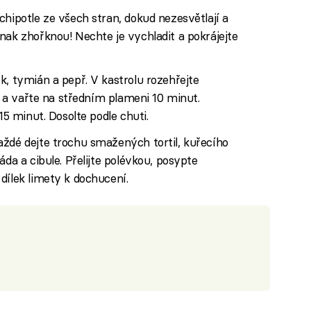
chipotle ze všech stran, dokud nezesvětlají a
nak zhořknou! Nechte je vychladit a pokrájejte
k, tymián a pepř. V kastrolu rozehřejte
ré a vařte na středním plameni 10 minut.
15 minut. Dosolte podle chuti.
aždé dejte trochu smažených tortil, kuřecího
áda a cibule. Přelijte polévkou, posypte
dílek limety k dochucení.