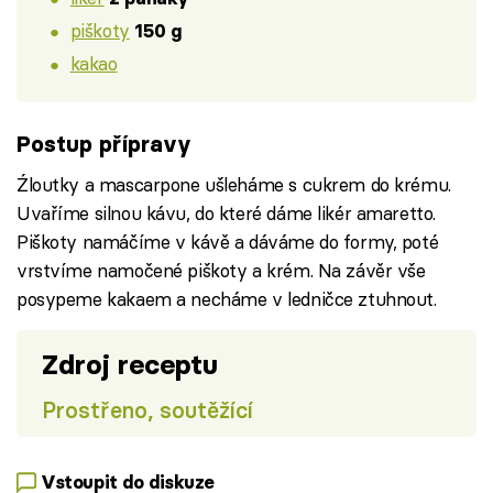
piškoty
150 g
kakao
Postup přípravy
Źloutky a mascarpone ušleháme s cukrem do krému.
Uvaříme silnou kávu, do které dáme likér amaretto.
Piškoty namáčíme v kávě a dáváme do formy, poté
vrstvíme namočené piškoty a krém. Na závěr vše
posypeme kakaem a necháme v ledničce ztuhnout.
Zdroj receptu
Prostřeno, soutěžící
Vstoupit do diskuze