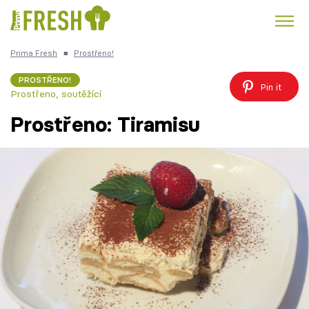
Prima Fresh
■
Prostřeno!
Kuře
Polévky k večeři
Rychlé večeře
Trendy:
PROSTŘENO!
Pin it
Prostřeno, soutěžící
Česká kuchyně
Čokoláda
Prostřeno: Tiramisu
Témata
Recepty
Články
TV Program