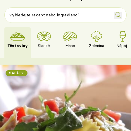
Těstoviny
Sladké
Maso
Zelenina
Nápoje
SALÁTY