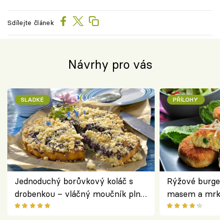
Sdílejte článek
Návrhy pro vás
SLADKÉ
PŘÍLOHY
Jednoduchý borůvkový koláč s
Rýžové burge
drobenkou – vláčný moučník plný
masem a mrk
ovoce
salátem – leh