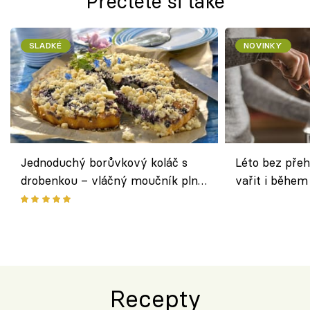
Přečtěte si také
SLADKÉ
NOVINKY
Jednoduchý borůvkový koláč s
Léto bez přeh
drobenkou – vláčný moučník plný
vařit i během
ovoce
Recepty