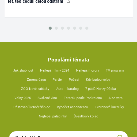
let, teď ceduli celou odstraní
Populární témata
Jak zhubnout
Nejlepší filmy 2024
Nejlepší horory
TV program
Změna času
Partie
Počasí
Kdy budou volby
ZOO Nové začátky
Auto – katalog
7 pádů Honzy Dědka
Volby 2025
Svařené víno
Tatarák podle Pohlreicha
Aloe vera
Pěstování lichořeřišnice
Výpočet ascendentu
Tvarohové knedlíky
Nejlepší palačinky
Švestkový koláč