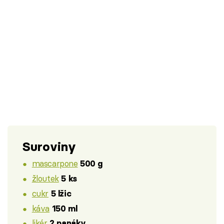
Suroviny
mascarpone
500 g
žloutek
5 ks
cukr
5 lžic
káva
150 ml
likér
2 panáky