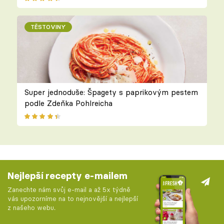
TĚSTOVINY
Super jednoduše: Špagety s paprikovým pestem
podle Zdeňka Pohlreicha
Nejlepší recepty e-mailem
Zanechte nám svůj e-mail a až 5x týdně
vás upozorníme na to nejnovější a nejlepší
z našeho webu.