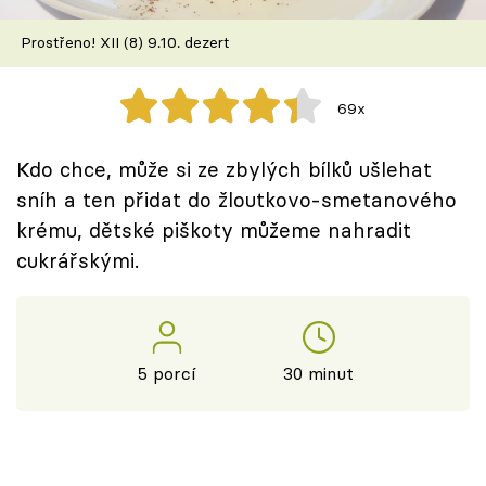
Škola vaření
Prostřeno! XII (8) 9.10. dezert
Recepty z TV
69x
Speciál: Cuketa
Kdo chce, může si ze zbylých bílků ušlehat
Těhotnej kuchař
sníh a ten přidat do žloutkovo-smetanového
krému, dětské piškoty můžeme nahradit
Sledujte prima+
cukrářskými.
Přihlášení
5 porcí
30 minut
Sledujte nás