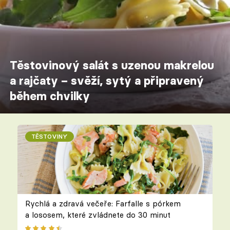
Těstovinový salát s uzenou makrelou
a rajčaty – svěží, sytý a připravený
během chvilky
TĚSTOVINY
Rychlá a zdravá večeře: Farfalle s pórkem
a lososem, které zvládnete do 30 minut