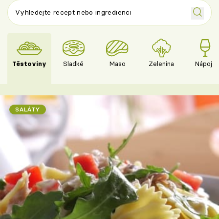
Těstoviny
Sladké
Maso
Zelenina
Nápoje
SALÁTY