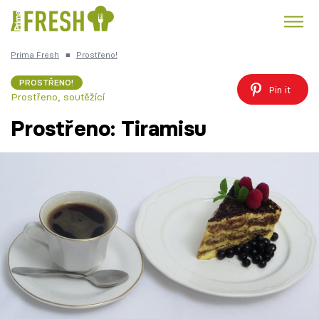
Prima Fresh
■
Prostřeno!
Kuře
Polévky k večeři
Rychlé večeře
Trendy:
PROSTŘENO!
Pin it
Prostřeno, soutěžící
Česká kuchyně
Čokoláda
Prostřeno: Tiramisu
Témata
Recepty
Články
TV Program