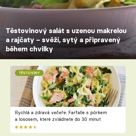
Těstovinový salát s uzenou makrelou
a rajčaty – svěží, sytý a připravený
během chvilky
TĚSTOVINY
Rychlá a zdravá večeře: Farfalle s pórkem
a lososem, které zvládnete do 30 minut