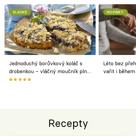
SLADKÉ
NOVINKY
Jednoduchý borůvkový koláč s
Léto bez přeh
drobenkou – vláčný moučník plný
vařit i během
ovoce
Recepty