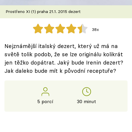
Škola vaření
Prostřeno XI (1) praha 21.1. 2015 dezert
Recepty z TV
38x
Speciál: Cuketa
Nejznámější italský dezert, který už má na
Těhotnej kuchař
světě tolik podob, že se lze originálu kolikrát
jen těžko dopátrat. Jaký bude Irenin dezert?
Sledujte prima+
Jak daleko bude mít k původní receptuře?
Přihlášení
5 porcí
30 minut
Sledujte nás