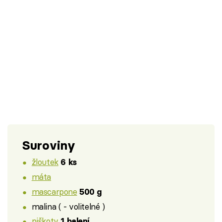
Suroviny
žloutek
6 ks
máta
mascarpone
500 g
malina ( - volitelné )
piškoty
1 balení