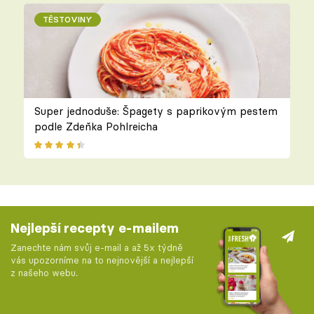
TĚSTOVINY
Super jednoduše: Špagety s paprikovým pestem
podle Zdeňka Pohlreicha
Nejlepší recepty e-mailem
Zanechte nám svůj e-mail a až 5x týdně
vás upozorníme na to nejnovější a nejlepší
z našeho webu.