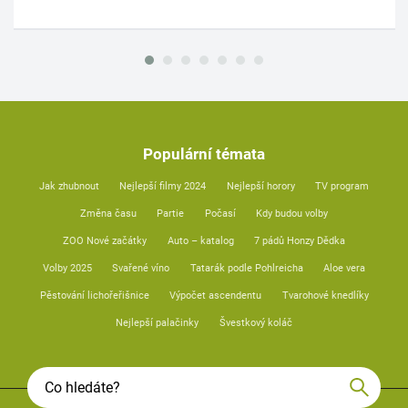
Populární témata
Jak zhubnout
Nejlepší filmy 2024
Nejlepší horory
TV program
Změna času
Partie
Počasí
Kdy budou volby
ZOO Nové začátky
Auto – katalog
7 pádů Honzy Dědka
Volby 2025
Svařené víno
Tatarák podle Pohlreicha
Aloe vera
Pěstování lichořeřišnice
Výpočet ascendentu
Tvarohové knedlíky
Nejlepší palačinky
Švestkový koláč