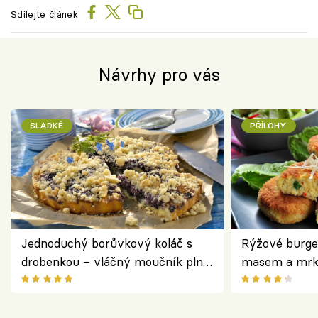
Sdílejte článek
Návrhy pro vás
SLADKÉ
PŘÍLOHY
Jednoduchý borůvkový koláč s
Rýžové burge
drobenkou – vláčný moučník plný
masem a mrk
ovoce
salátem – leh