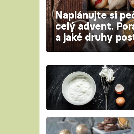
Naplánujte si pe
celý advent. Po
a jaké druhy po