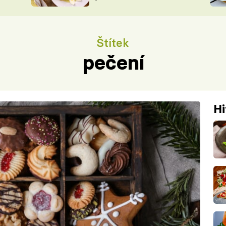
ŠÉFREDAK
VYCHYTÁVKY
SOUTĚŽ FR
NA NÁKUPECH
Štítek
ČASOPIS
pečení
Hi