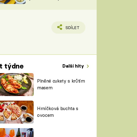
TORKY
ESH
SDÍLET
t týdne
Další hity
Plněné cukety s krůtím
masem
Hrníčková buchta s
ovocem