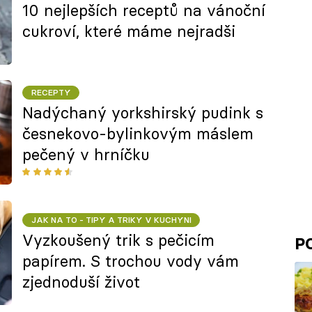
10 nejlepších receptů na vánoční
cukroví, které máme nejradši
RECEPTY
Nadýchaný yorkshirský pudink s
česnekovo-bylinkovým máslem
pečený v hrníčku
JAK NA TO - TIPY A TRIKY V KUCHYNI
Vyzkoušený trik s pečicím
P
papírem. S trochou vody vám
zjednoduší život