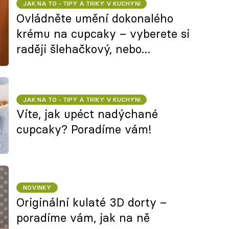
JAK NA TO - TIPY A TRIKY V KUCHYNI
Ovládněte umění dokonalého
krému na cupcaky – vyberete si
raději šlehačkový, nebo
máslový?
JAK NA TO - TIPY A TRIKY V KUCHYNI
Víte, jak upéct nadýchané
cupcaky? Poradíme vám!
NOVINKY
Originální kulaté 3D dorty –
poradíme vám, jak na ně