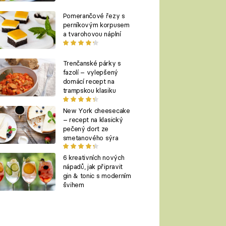
Pomerančové řezy s
perníkovým korpusem
a tvarohovou náplní
Trenčanské párky s
fazolí – vylepšený
domácí recept na
trampskou klasiku
New York cheesecake
– recept na klasický
pečený dort ze
smetanového sýra
6 kreativních nových
nápadů, jak připravit
gin & tonic s moderním
švihem