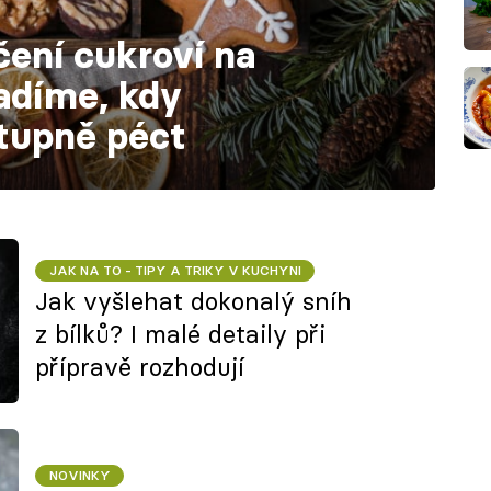
čení cukroví na
radíme, kdy
stupně péct
JAK NA TO - TIPY A TRIKY V KUCHYNI
Jak vyšlehat dokonalý sníh
z bílků? I malé detaily při
přípravě rozhodují
NOVINKY