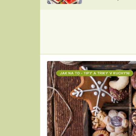
nepotřebujete troubu
ZDENĚK
ČESKO NA TALÍŘI
POHLREICH
KAROLÍNA,
JAROSLAV SAPÍK
DOMÁCÍ
KUCHAŘKA
KAROLÍNA
KAMBERSKÁ
JAK NA TO - TIPY A TRIKY V KUCHYNI