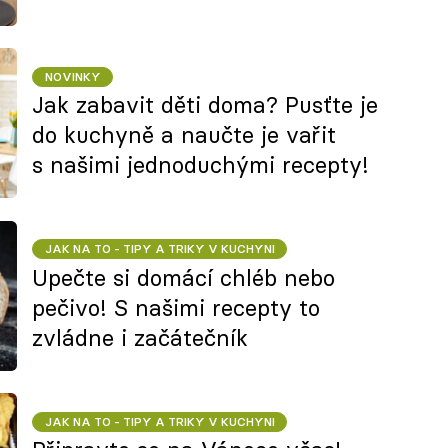
NOVINKY
Jak zabavit děti doma? Pusťte je
do kuchyně a naučte je vařit
s našimi jednoduchými recepty!
JAK NA TO - TIPY A TRIKY V KUCHYNI
Upečte si domácí chléb nebo
pečivo! S našimi recepty to
zvládne i začátečník
JAK NA TO - TIPY A TRIKY V KUCHYNI