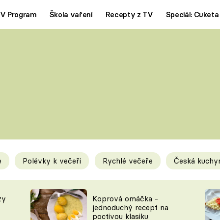
V Program
Škola vaření
Recepty z TV
Speciál: Cuketa
Polévky
Saláty
ČESKÁ KLASIKA
TĚSTOVIN
SILNÉ VÝVARY
SLADKÉ
KRÉMOVÉ
BEZMASÁ J
e
Polévky k večeři
Rychlé večeře
Česká kuchy
y
Tipy a triky
Novink
zy
Koprová omáčka -
jednoduchý recept na
poctivou klasiku
KAM ZA JÍDLEM
BLOG