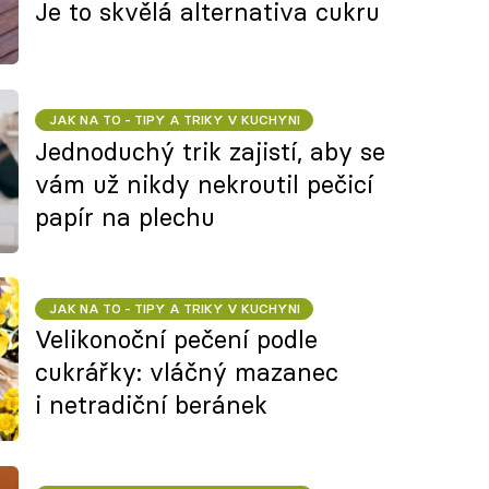
Je to skvělá alternativa cukru
JAK NA TO - TIPY A TRIKY V KUCHYNI
Jednoduchý trik zajistí, aby se
vám už nikdy nekroutil pečicí
papír na plechu
JAK NA TO - TIPY A TRIKY V KUCHYNI
Velikonoční pečení podle
cukrářky: vláčný mazanec
i netradiční beránek