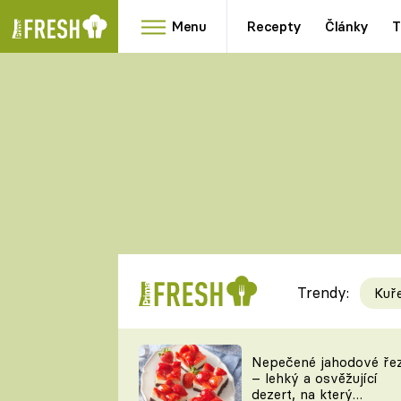
Menu
Recepty
Články
T
Oblíbené
Přílohy
recepty
HRANOLKY
HOUBY
KNEDLÍKY
DÝNĚ
KAŠE
RYCHLOVKY
Trendy:
Kuř
Populární
Videorecept
Nepečené jahodové ře
– lehký a osvěžující
kuchaři
dezert, na který
TEĎ VAŘÍ ŠÉF!