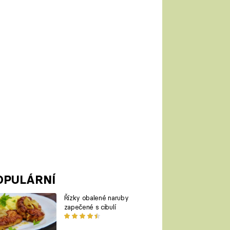
OPULÁRNÍ
Řízky obalené naruby
zapečené s cibulí