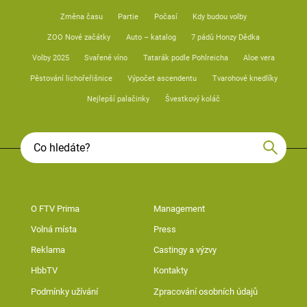
Změna času
Partie
Počasí
Kdy budou volby
ZOO Nové začátky
Auto – katalog
7 pádů Honzy Dědka
Volby 2025
Svařené víno
Tatarák podle Pohlreicha
Aloe vera
Pěstování lichořeřišnice
Výpočet ascendentu
Tvarohové knedlíky
Nejlepší palačinky
Švestkový koláč
O FTV Prima
Management
Volná místa
Press
Reklama
Castingy a výzvy
HbbTV
Kontakty
Podmínky užívání
Zpracování osobních údajů