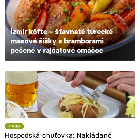
Škola vaření
Recepty z TV
İzmir köfte – šťavnaté turecké
Speciál: Cuketa
masové šišky s bramborami
pečené v rajčatové omáčce
Těhotnej kuchař
Sledujte prima+
Přihlášení
Sledujte nás
MASO
Hospodská chuťovka: Nakládané