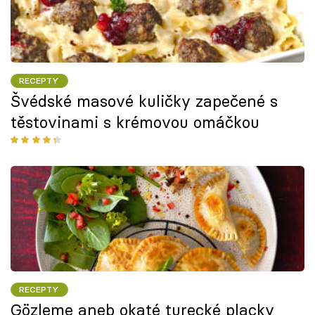
RECEPTY
Švédské masové kuličky zapečené s
těstovinami s krémovou omáčkou
RECEPTY
Gözleme aneb okaté turecké placky