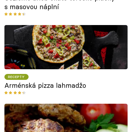
s masovou náplní
RECEPTY
Arménská pizza lahmadžo