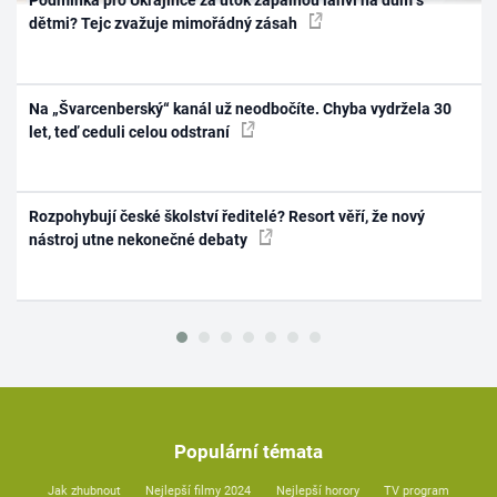
Podmínka pro Ukrajince za útok zápalnou lahví na dům s
dětmi? Tejc zvažuje mimořádný zásah
Na „Švarcenberský“ kanál už neodbočíte. Chyba vydržela 30
let, teď ceduli celou odstraní
Rozpohybují české školství ředitelé? Resort věří, že nový
nástroj utne nekonečné debaty
Populární témata
Jak zhubnout
Nejlepší filmy 2024
Nejlepší horory
TV program