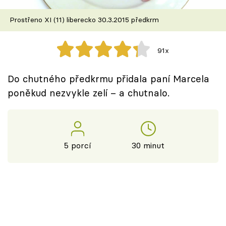
Škola vaření
Prostřeno XI (11) liberecko 30.3.2015 předkrm
Recepty z TV
91x
Speciál: Cuketa
Do chutného předkrmu přidala paní Marcela
Těhotnej kuchař
poněkud nezvykle zelí – a chutnalo.
Sledujte prima+
Přihlášení
5 porcí
30 minut
Sledujte nás