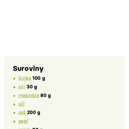
Suroviny
šunka
100 g
sýr
30 g
majonéza
80 g
sůl
zelí
200 g
pepř