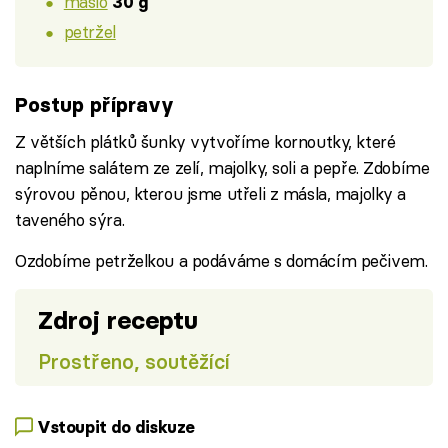
máslo
30 g
petržel
Postup přípravy
Z větších plátků šunky vytvoříme kornoutky, které
naplníme salátem ze zelí, majolky, soli a pepře. Zdobíme
sýrovou pěnou, kterou jsme utřeli z másla, majolky a
taveného sýra.
Ozdobíme petrželkou a podáváme s domácím pečivem.
Zdroj receptu
Prostřeno, soutěžící
Vstoupit do diskuze