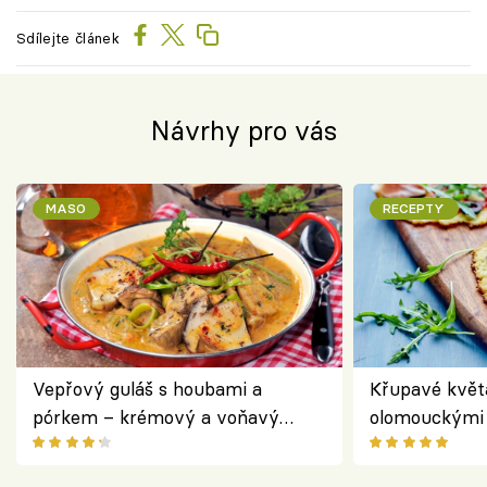
Sdílejte článek
Návrhy pro vás
MASO
RECEPTY
Vepřový guláš s houbami a
Křupavé květ
pórkem – krémový a voňavý
olomouckými 
pokrm z jednoho hrnce
bezlepkový o
českým sýre