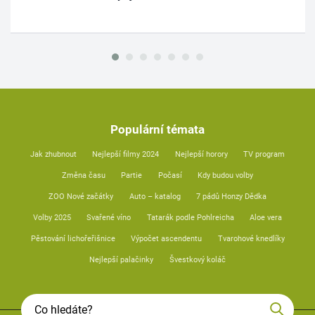
Populární témata
Jak zhubnout
Nejlepší filmy 2024
Nejlepší horory
TV program
Změna času
Partie
Počasí
Kdy budou volby
ZOO Nové začátky
Auto – katalog
7 pádů Honzy Dědka
Volby 2025
Svařené víno
Tatarák podle Pohlreicha
Aloe vera
Pěstování lichořeřišnice
Výpočet ascendentu
Tvarohové knedlíky
Nejlepší palačinky
Švestkový koláč