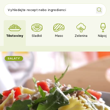
Těstoviny
Sladké
Maso
Zelenina
Nápoje
SALÁTY