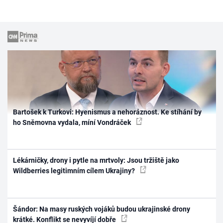
Bartošek k Turkovi: Hyenismus a nehoráznost. Ke stíhání by
ho Sněmovna vydala, míní Vondráček
Lékárničky, drony i pytle na mrtvoly: Jsou tržiště jako
Wildberries legitimním cílem Ukrajiny?
Šándor: Na masy ruských vojáků budou ukrajinské drony
krátké. Konflikt se nevyvíjí dobře