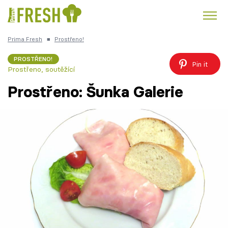
Prima Fresh
■
Prostřeno!
Kuře
Polévky k večeři
Rychlé večeře
Trendy:
PROSTŘENO!
Pin it
Prostřeno, soutěžící
Česká kuchyně
Čokoláda
Prostřeno: Šunka Galerie
Témata
Recepty
Články
TV Program