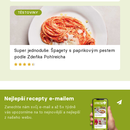
TĚSTOVINY
Super jednoduše: Špagety s paprikovým pestem
podle Zdeňka Pohlreicha
Nejlepší recepty e-mailem
Zanechte nám svůj e-mail a až 5x týdně
vás upozorníme na to nejnovější a nejlepší
z našeho webu.