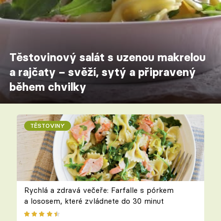
Těstovinový salát s uzenou makrelou
a rajčaty – svěží, sytý a připravený
během chvilky
TĚSTOVINY
Rychlá a zdravá večeře: Farfalle s pórkem
a lososem, které zvládnete do 30 minut