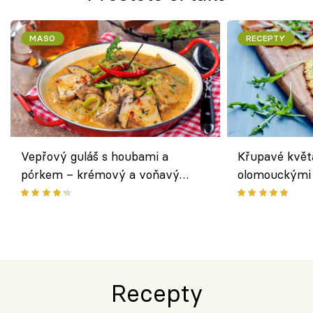
MASO
RECEPTY
Vepřový guláš s houbami a
Křupavé květ
pórkem – krémový a voňavý
olomouckými 
pokrm z jednoho hrnce
bezlepkový o
českým sýre
Recepty