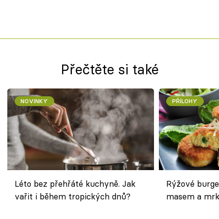
Přečtěte si také
NOVINKY
PŘÍLOHY
Léto bez přehřáté kuchyně. Jak
Rýžové burge
vařit i během tropických dnů?
masem a mrk
salátem – leh