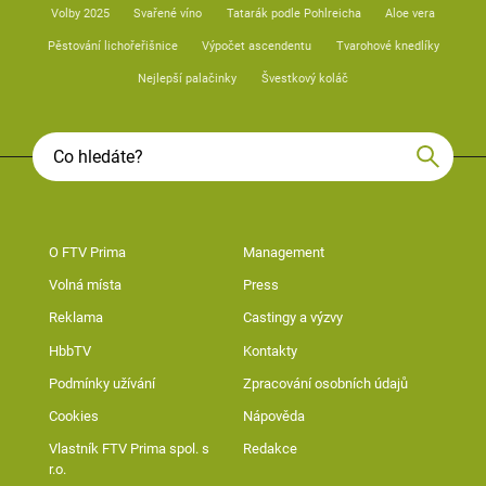
Volby 2025
Svařené víno
Tatarák podle Pohlreicha
Aloe vera
Pěstování lichořeřišnice
Výpočet ascendentu
Tvarohové knedlíky
Nejlepší palačinky
Švestkový koláč
O FTV Prima
Management
Volná místa
Press
Reklama
Castingy a výzvy
HbbTV
Kontakty
Podmínky užívání
Zpracování osobních údajů
Cookies
Nápověda
Vlastník FTV Prima spol. s
Redakce
r.o.