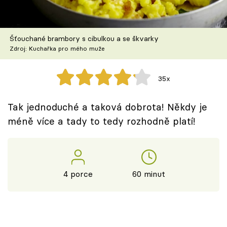
Škola vaření
Recepty z TV
Šťouchané brambory s cibulkou a se škvarky
Zdroj: Kuchařka pro mého muže
Speciál: Cuketa
35x
Těhotnej kuchař
Tak jednoduché a taková dobrota! Někdy je
Sledujte prima+
méně více a tady to tedy rozhodně platí!
Přihlášení
4 porce
60 minut
Sledujte nás