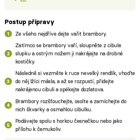
Postup přípravy
Ze všeho nejdříve dejte vařit brambory.
Zatímco se brambory vaří, sloupněte z cibule
slupku a ostrým nožem ji nakrájejte na drobné
kostičky.
Následně si vezměte k ruce nevelký rendlík, vhoďte
do něj lžíci másla, a až se rozpustí, přidejte
nakrájenou cibuli a opékejte dozlatova.
Brambory rozšťouchejte, osolte a zamíchejte do
nich škvarky a osmahlou cibulku.
Podávejte spolu s horkou česnečkou nebo jako
přílohu k čemukoliv.