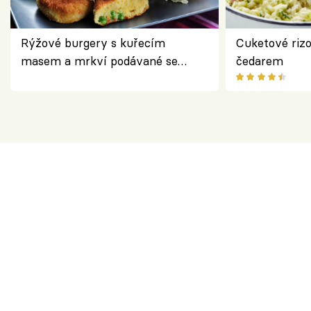
Rýžové burgery s kuřecím
Cuketové rizo
masem a mrkví podávané se
čedarem
salátem – lehká a chutná večeře