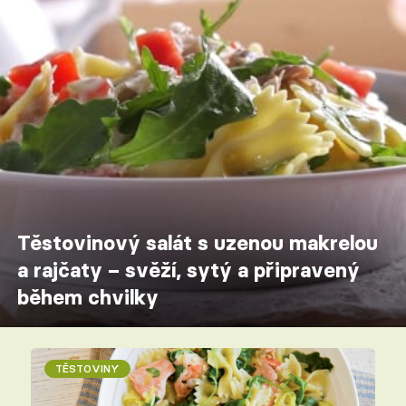
Těstovinový salát s uzenou makrelou
a rajčaty – svěží, sytý a připravený
během chvilky
TĚSTOVINY