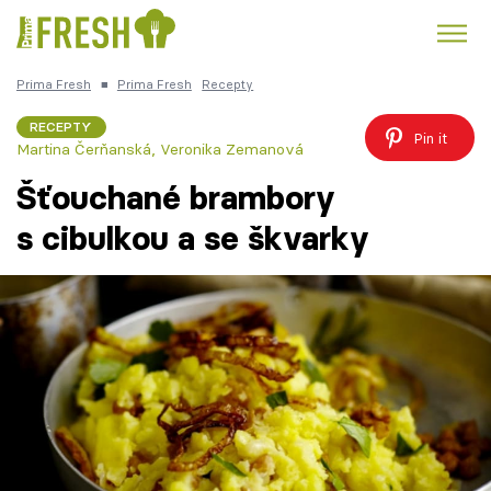
Prima Fresh
■
Prima Fresh
Recepty
Kuře
Polévky k večeři
Rychlé večeře
Trendy:
RECEPTY
Pin it
Martina Čerňanská
,
Veronika Zemanová
Česká kuchyně
Čokoláda
Šťouchané brambory
s cibulkou a se škvarky
Témata
Recepty
Články
TV Program