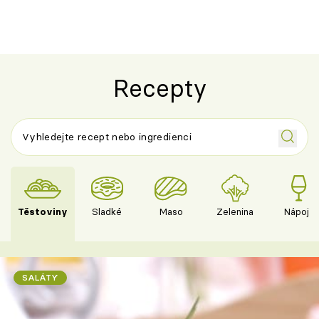
Recepty
Těstoviny
Sladké
Maso
Zelenina
Nápoje
SALÁTY