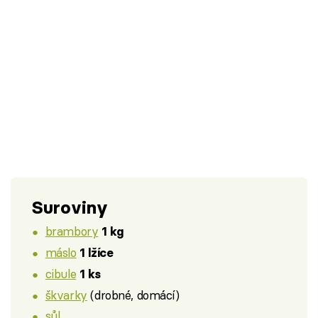
Suroviny
brambory
1 kg
máslo
1 lžíce
cibule
1 ks
škvarky
(drobné, domácí)
sůl