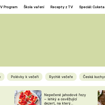
V Program
Škola vaření
Recepty z TV
Speciál: Cuketa
Polévky
Saláty
ČESKÁ KLASIKA
TĚSTOVIN
SILNÉ VÝVARY
SLADKÉ
KRÉMOVÉ
BEZMASÁ J
e
Polévky k večeři
Rychlé večeře
Česká kuchy
y
Tipy a triky
Novink
Nepečené jahodové řezy
– lehký a osvěžující
dezert, na který
KAM ZA JÍDLEM
BLOG