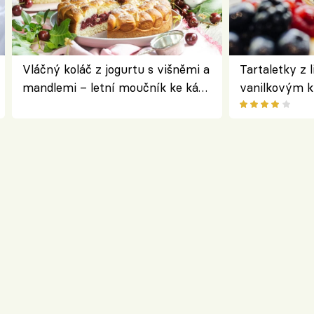
Vláčný koláč z jogurtu s višněmi a
Tartaletky z 
mandlemi – letní moučník ke kávě
vanilkovým 
i na oslavu
ovocem podle