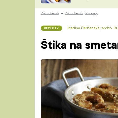
skvělý způsob, jak
ZDENĚK
zpracovat přerostlé
ČESKO NA TALÍŘI
cukety
POHLREICH
Prima Fresh
■
Prima Fresh
Recepty
KAROLÍNA,
JAROSLAV SAPÍK
DOMÁCÍ
Martina Čerňanská
,
archiv 
RECEPTY
KUCHAŘKA
KAROLÍNA
KAMBERSKÁ
Štika na smet