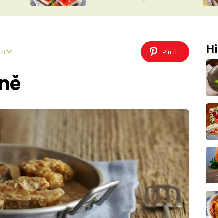
nepotřebujete troubu
ŠÉFREDAK
VYCHYTÁVKY
SOUTĚŽ FR
NA NÁKUPECH
ČASOPIS
Hi
GURMET
Pin it
aně