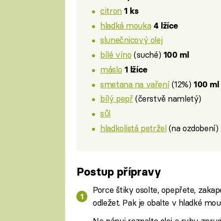
citron
1 ks
hladká mouka
4 lžíce
slunečnicový olej
bílé víno
(suché)
100 ml
máslo
1 lžíce
smetana na vaření
(12%)
100 ml
bílý pepř
(čerstvě namletý)
sůl
hladkolistá petržel
(na ozdobení)
Postup přípravy
Porce štiky osolte, opepřete, zaka
odležet. Pak je obalte v hladké m
Na pánvi rozpalte olej a rybu zpru