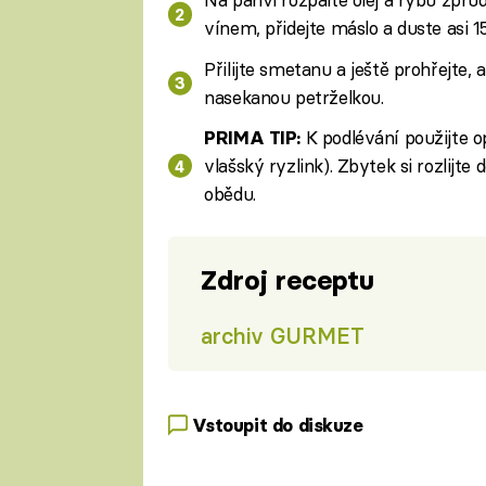
vínem, přidejte máslo a duste asi 1
Přilijte smetanu a ještě prohřejte, 
nasekanou petrželkou.
K podlévání použijte op
PRIMA TIP:
vlašský ryzlink). Zbytek si rozlijte
obědu.
Zdroj receptu
archiv GURMET
Vstoupit do diskuze