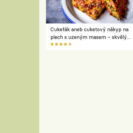
Cukeťák aneb cuketový nákyp na
plech s uzeným masem – skvělý
způsob, jak zpracovat přerostlé
cukety