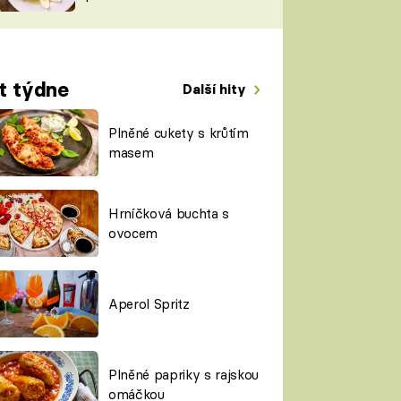
TORKY
ESH
t týdne
Další hity
Plněné cukety s krůtím
masem
Hrníčková buchta s
ovocem
Aperol Spritz
Plněné papriky s rajskou
omáčkou