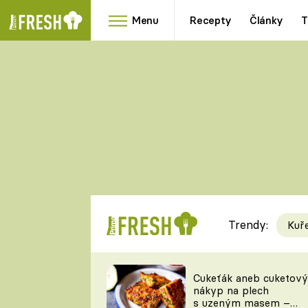
Menu
Recepty
Články
T
Oblíbené
Přílohy
recepty
HRANOLKY
HOUBY
KNEDLÍKY
DÝNĚ
KAŠE
RYCHLOVKY
Trendy:
Kuř
Populární
Videorecept
Cukeťák aneb cuketový
nákyp na plech
kuchaři
s uzeným masem –
TEĎ VAŘÍ ŠÉF!