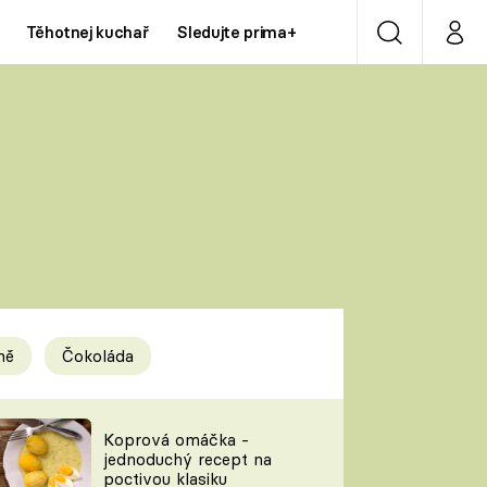
Těhotnej kuchař
Sledujte prima+
Vyhledávání
Můj p
Prima+
Y
CNN Prima NEWS
Prima ZOOM
ÍDLA
Prima LIVING
Prima Ženy
ně
Čokoláda
Prima LAJK
y
Koprová omáčka -
jednoduchý recept na
Sledujte nás
poctivou klasiku