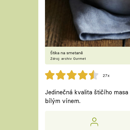
Štika na smetaně
Zdroj: archiv Gurmet
27x
Jedinečná kvalita štičího mas
bílým vínem.