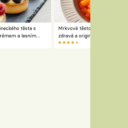
lineckého těsta s
Mrkvové těstoviny bez lepku –
krémem a lesním
zdravá a originální alternativa
 Bread Society
klasiky