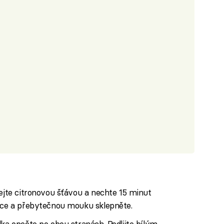
pejte citronovou šťávou a nechte 15 minut
ouce a přebytečnou mouku sklepněte.
dka opečte po obou stranách. Podlijte bílým