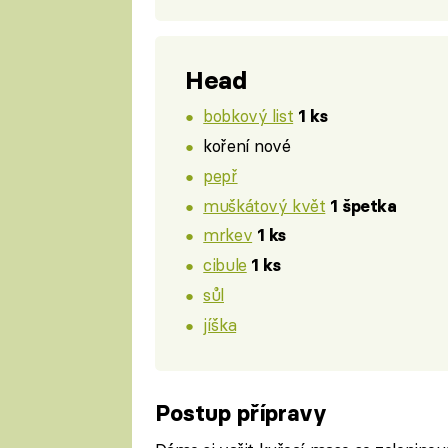
Head
bobkový list
1 ks
koření nové
pepř
muškátový květ
1 špetka
mrkev
1 ks
cibule
1 ks
sůl
jíška
Postup přípravy