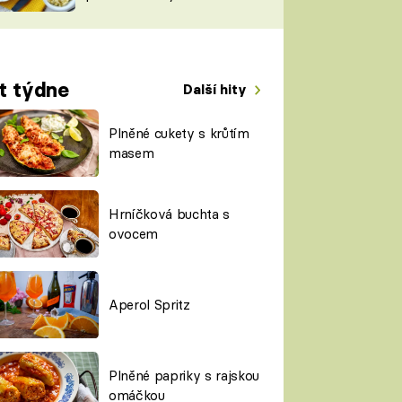
TORKY
ESH
t týdne
Další hity
Plněné cukety s krůtím
masem
Hrníčková buchta s
ovocem
Aperol Spritz
Plněné papriky s rajskou
omáčkou