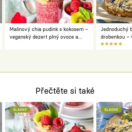
Malinový chia pudink s kokosem –
Jednoduchý b
veganský dezert plný ovoce a
drobenkou – 
ořechů
ovoce
Přečtěte si také
SLADKÉ
SLADKÉ