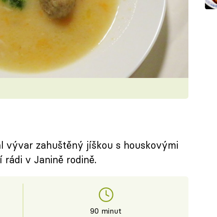
l vývar zahuštěný jíškou s houskovými
í rádi v Janině rodině.
90 minut