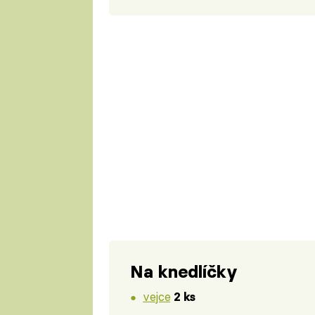
Na knedlíčky
vejce
2 ks