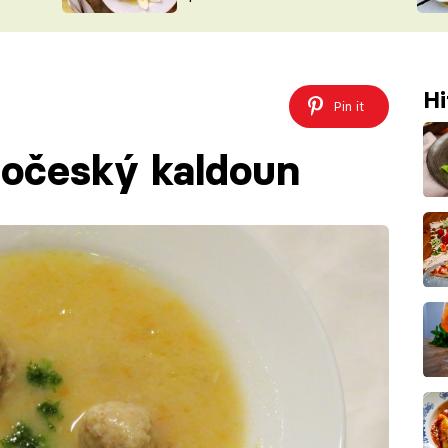
ŠÉFREDAK
VYCHYTÁVKY
SOUTĚŽ FR
NA NÁKUPECH
ČASOPIS
Hi
Pin it
ročeský kaldoun