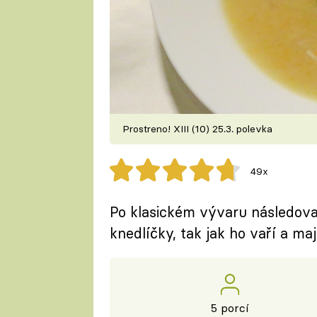
Prostreno! XIII (10) 25.3. polevka
49x
Po klasickém vývaru následova
knedlíčky, tak jak ho vaří a maj
5 porcí