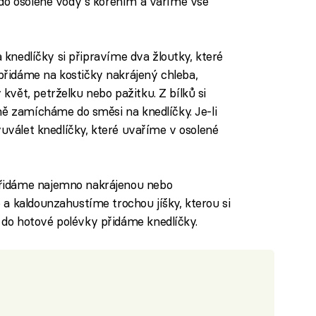
udo osolené vody s kořením a vaříme vše
a knedlíčky si připravíme dva žloutky, které
řidáme na kostičky nakrájený chleba,
vět, petrželku nebo pažitku. Z bílků si
ně zamícháme do směsi na knedlíčky. Je-li
yuválet knedlíčky, které uvaříme v osolené
řidáme najemno nakrájenou nebo
a kaldounzahustíme trochou jíšky, kterou si
do hotové polévky přidáme knedlíčky.