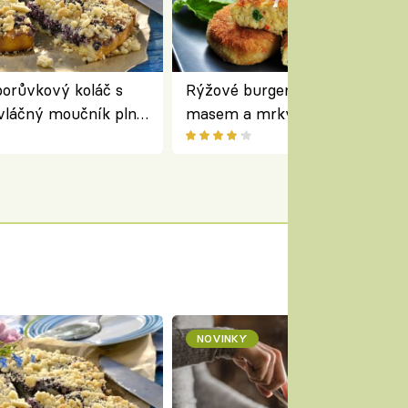
orůvkový koláč s
Rýžové burgery s kuřecím
vláčný moučník plný
masem a mrkví podávané se
salátem – lehká a chutná veče
NOVINKY