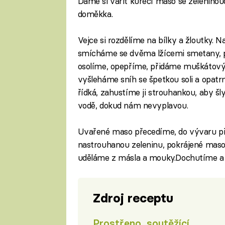
Dáme si vařit kuřecí maso se zelenino
doměkka.
Vejce si rozdělíme na bílky a žloutky. N
smícháme se dvěma lžícemi smetany, p
osolíme, opepříme, přidáme muškátový k
vyšleháme sníh se špetkou soli a opatr
řídká, zahustíme ji strouhankou, aby šl
vodě, dokud nám nevyplavou.
Uvařené maso přecedíme, do vývaru p
nastrouhanou zeleninu, pokrájené maso 
uděláme z másla a mouky.Dochutíme a 
Zdroj receptu
Prostřeno, soutěžící