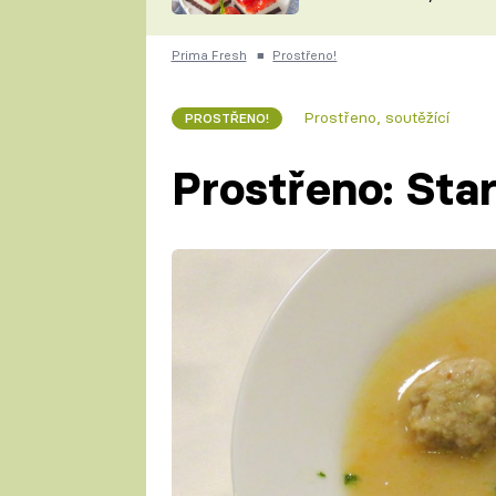
nepotřebujete troubu
ZDENĚK
ČESKO NA TALÍŘI
POHLREICH
Prima Fresh
■
Prostřeno!
KAROLÍNA,
JAROSLAV SAPÍK
DOMÁCÍ
Prostřeno, soutěžící
PROSTŘENO!
KUCHAŘKA
KAROLÍNA
KAMBERSKÁ
Prostřeno: Sta