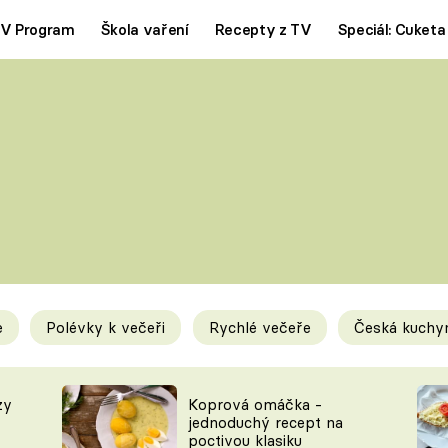
V Program
Škola vaření
Recepty z TV
Speciál: Cuketa
Polévky
Saláty
ČESKÁ KLASIKA
TĚSTOVIN
SILNÉ VÝVARY
SLADKÉ
KRÉMOVÉ
BEZMASÁ J
e
Polévky k večeři
Rychlé večeře
Česká kuchy
y
Tipy a triky
Novink
zy
Koprová omáčka -
jednoduchý recept na
poctivou klasiku
KAM ZA JÍDLEM
BLOG