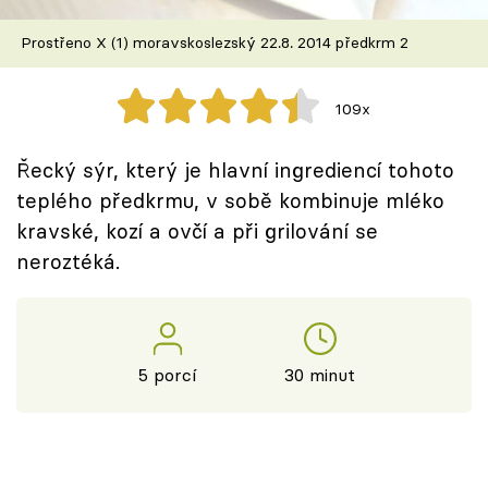
Škola vaření
Prostřeno X (1) moravskoslezský 22.8. 2014 předkrm 2
Recepty z TV
109x
Speciál: Cuketa
Řecký sýr, který je hlavní ingrediencí tohoto
Těhotnej kuchař
teplého předkrmu, v sobě kombinuje mléko
kravské, kozí a ovčí a při grilování se
Sledujte prima+
neroztéká.
Přihlášení
5 porcí
30 minut
Sledujte nás