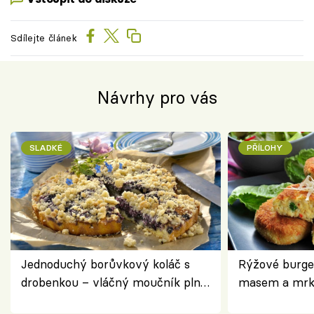
Sdílejte článek
Návrhy pro vás
SLADKÉ
PŘÍLOHY
Jednoduchý borůvkový koláč s
Rýžové burge
drobenkou – vláčný moučník plný
masem a mrk
ovoce
salátem – leh