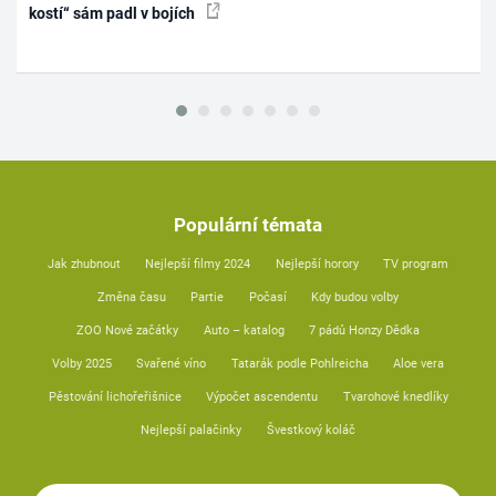
kostí“ sám padl v bojích
Populární témata
Jak zhubnout
Nejlepší filmy 2024
Nejlepší horory
TV program
Změna času
Partie
Počasí
Kdy budou volby
ZOO Nové začátky
Auto – katalog
7 pádů Honzy Dědka
Volby 2025
Svařené víno
Tatarák podle Pohlreicha
Aloe vera
Pěstování lichořeřišnice
Výpočet ascendentu
Tvarohové knedlíky
Nejlepší palačinky
Švestkový koláč