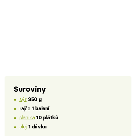
Suroviny
sýr
350 g
rajče
1 balení
slanina
10 plátků
olej
1 dávka