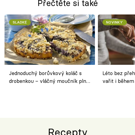
Přečtěte si také
SLADKÉ
NOVINKY
Jednoduchý borůvkový koláč s
Léto bez přeh
drobenkou – vláčný moučník plný
vařit i během
ovoce
Recepty