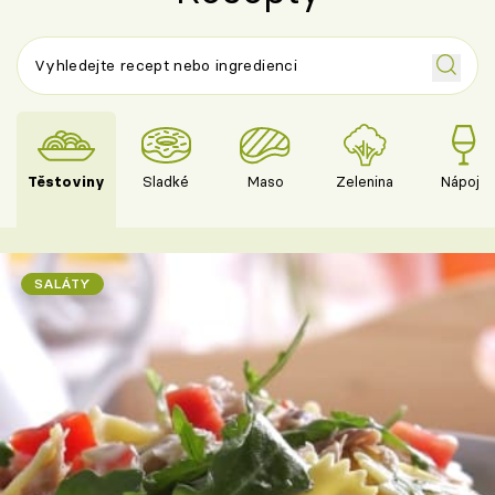
Těstoviny
Sladké
Maso
Zelenina
Nápoje
SALÁTY