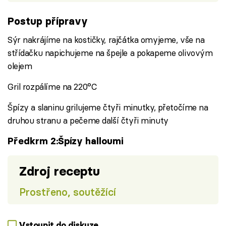
Postup přípravy
Sýr nakrájíme na kostičky, rajčátka omyjeme, vše na
střídačku napichujeme na špejle a pokapeme olivovým
olejem
Gril rozpálíme na 220°C
Špízy a slaninu grilujeme čtyři minutky, přetočíme na
druhou stranu a pečeme další čtyři minuty
Předkrm 2:Špízy halloumi
Zdroj receptu
Prostřeno, soutěžící
Vstoupit do diskuze