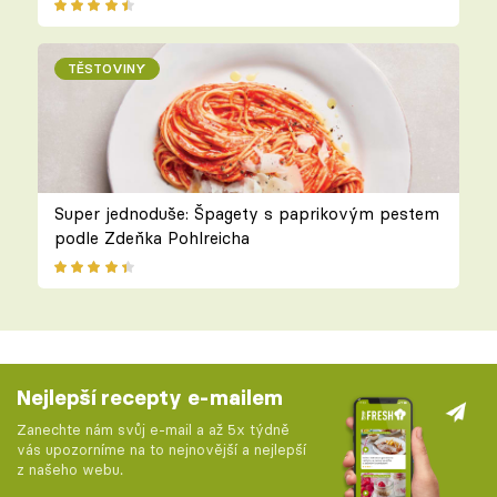
TĚSTOVINY
Super jednoduše: Špagety s paprikovým pestem
podle Zdeňka Pohlreicha
Nejlepší recepty e-mailem
Zanechte nám svůj e-mail a až 5x týdně
vás upozorníme na to nejnovější a nejlepší
z našeho webu.