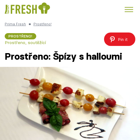
Prima Fresh
■
Prostřeno!
Kuře
Polévky k večeři
Rychlé večeře
Trendy:
PROSTŘENO!
Pin it
Prostřeno, soutěžící
Česká kuchyně
Čokoláda
Prostřeno: Špízy s halloumi
Témata
Recepty
Články
TV Program