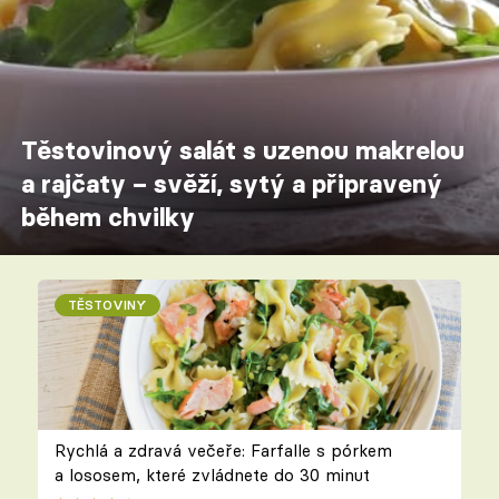
Těstovinový salát s uzenou makrelou
a rajčaty – svěží, sytý a připravený
během chvilky
TĚSTOVINY
Rychlá a zdravá večeře: Farfalle s pórkem
a lososem, které zvládnete do 30 minut