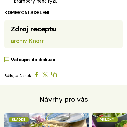
brambory nebo rýží.
KOMERČNÍ SDĚLENÍ
Zdroj receptu
archiv Knorr
Vstoupit do diskuze
Sdílejte článek
Návrhy pro vás
SLADKÉ
PŘÍLOHY