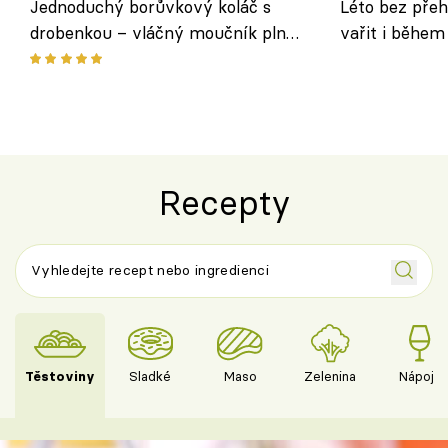
Jednoduchý borůvkový koláč s
Léto bez přeh
drobenkou – vláčný moučník plný
vařit i během
ovoce
Recepty
Těstoviny
Sladké
Maso
Zelenina
Nápoje