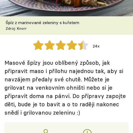
Škola vaření
Recepty z TV
Špíz z marinované zeleniny s kuřetem
Zdroj: Knorr
Speciál: Cuketa
24x
Těhotnej kuchař
Masové špízy jsou oblíbený způsob, jak
Sledujte prima+
připravit maso i přílohu najednou tak, aby si
navzájem předaly své chutě. Můžete je
Přihlášení
grilovat na venkovním ohništi nebo si je
připravit doma na pánvi. Do přípravy zapojte
děti, bude je to bavit a o to raději nakonec
Sledujte nás
snědí i grilovanou zeleninu :)