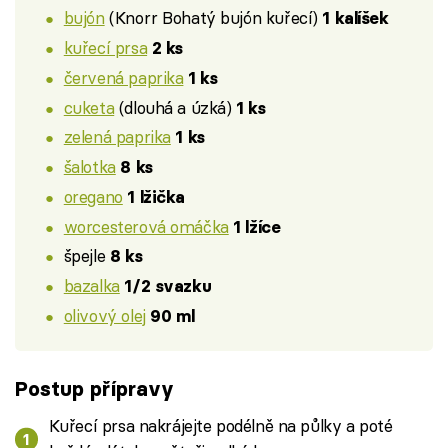
bujón
(Knorr Bohatý bujón kuřecí)
1 kalíšek
kuřecí prsa
2 ks
červená paprika
1 ks
cuketa
(dlouhá a úzká)
1 ks
zelená paprika
1 ks
šalotka
8 ks
oregano
1 lžička
worcesterová omáčka
1 lžíce
špejle
8 ks
bazalka
1/2 svazku
olivový olej
90 ml
Postup přípravy
Kuřecí prsa nakrájejte podélně na půlky a poté