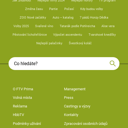
Jak zhubnout
Nejlepší filmy 2024
Nejlepší horory
TV program
Změna času
Partie
Počasí
Kdy budou volby
ZOO Nové začátky
Auto – katalog
7 pádů Honzy Dědka
Volby 2025
Svařené víno
Tatarák podle Pohlreicha
Aloe vera
Pěstování lichořeřišnice
Výpočet ascendentu
Tvarohové knedlíky
Nejlepší palačinky
Švestkový koláč
O FTV Prima
Management
Volná místa
Press
Reklama
Castingy a výzvy
HbbTV
Kontakty
Podmínky užívání
Zpracování osobních údajů