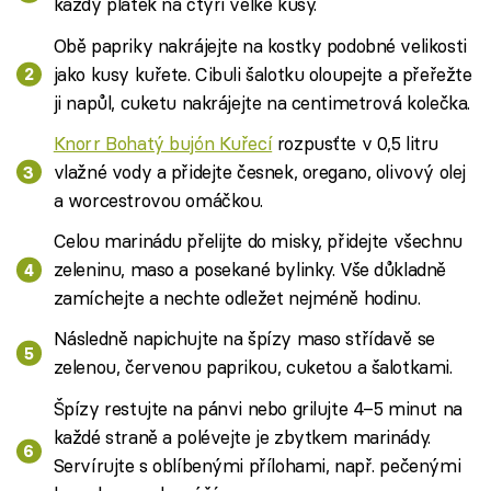
každý plátek na čtyři velké kusy.
Obě papriky nakrájejte na kostky podobné velikosti
jako kusy kuřete. Cibuli šalotku oloupejte a přeřežte
ji napůl, cuketu nakrájejte na centimetrová kolečka.
Knorr Bohatý bujón Kuřecí
rozpusťte v 0,5 litru
vlažné vody a přidejte česnek, oregano, olivový olej
a worcestrovou omáčkou.
Celou marinádu přelijte do misky, přidejte všechnu
zeleninu, maso a posekané bylinky. Vše důkladně
zamíchejte a nechte odležet nejméně hodinu.
Následně napichujte na špízy maso střídavě se
zelenou, červenou paprikou, cuketou a šalotkami.
Špízy restujte na pánvi nebo grilujte 4–5 minut na
každé straně a polévejte je zbytkem marinády.
Servírujte s oblíbenými přílohami, např. pečenými