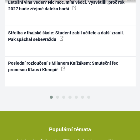
Letošní vlna veder? Nic moc, míní vědci. Vysvětlili, proč rok
2027 bude zřejmě daleko horší
Střelba v thajské škole: Student zabil učitele a další zranil.
Pak spáchal sebevraždu
Poslední rozloučení s Milanem Knížákem: Smuteční řec
pronesou Klaus i Klempíř
Populární témata