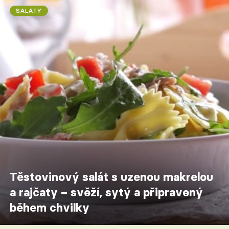
SALÁTY
Těstovinový salát s uzenou makrelou
a rajčaty – svěží, sytý a připravený
během chvilky