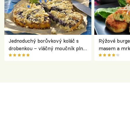
Jednoduchý borůvkový koláč s
Rýžové burge
drobenkou – vláčný moučník plný
masem a mrk
ovoce
salátem – leh