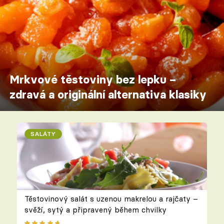
Mrkvové těstoviny bez lepku –
zdravá a originální alternativa klasiky
SALÁTY
Těstovinový salát s uzenou makrelou a rajčaty –
svěží, sytý a připravený během chvilky