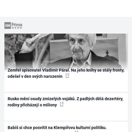
Zemřel spisovatel Vladimír Páral. Na jeho knihy se stály fronty,
odešel v den svých narozenin
Rusko mění osudy zmizelých vojáků. Z padlých dělá dezertéry,
rodiny přicházejí o miliony
Babiš si chce posvítit na Klempířovu kulturní politiku.