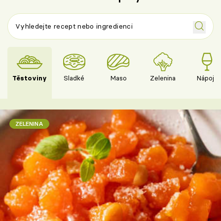
Těstoviny
Sladké
Maso
Zelenina
Nápoje
ZELENINA