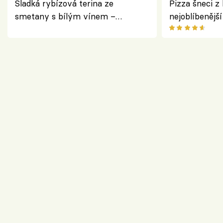
Sladká rybízová terina ze
Pizza šneci z 
smetany s bílým vínem –
nejoblíbenějš
osvěžující dezert s ovocem