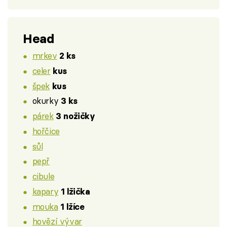
Head
mrkev
2 ks
celer
kus
špek
kus
okurky
3 ks
párek
3 nožičky
hořčice
sůl
pepř
cibule
kapary
1 lžička
mouka
1 lžíce
hovězí vývar