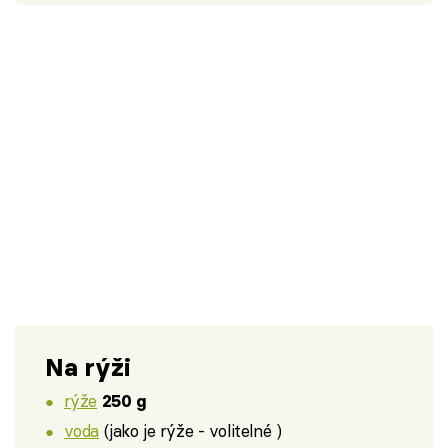
Na rýži
rýže
250 g
voda
(jako je rýže - volitelné )