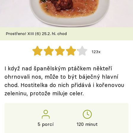
Škola vaření
Recepty z TV
Prostřeno! XIII (6) 25.2. hl. chod
Speciál: Cuketa
Těhotnej kuchař
123x
Sledujte prima+
I když nad španělským ptáčkem někteří
ohrnovali nos, může to být báječný hlavní
Přihlášení
chod. Hostitelka do nich přidává i kořenovou
zeleninu, protože miluje celer.
Sledujte nás
5 porcí
120 minut