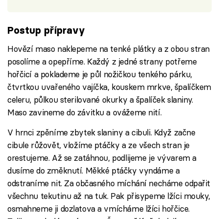
Postup přípravy
Hovězí maso naklepeme na tenké plátky a z obou stran
posolíme a opepříme. Každý z jedné strany potřeme
hořčicí a poklademe je půl nožičkou tenkého párku,
čtvrtkou uvařeného vajíčka, kouskem mrkve, špalíčkem
celeru, půlkou sterilované okurky a špalíček slaniny.
Maso zavineme do závitku a ovážeme nití.
V hrnci zpěníme zbytek slaniny a cibuli. Když začne
cibule růžovět, vložíme ptáčky a ze všech stran je
orestujeme. Až se zatáhnou, podlijeme je vývarem a
dusíme do změknutí. Měkké ptáčky vyndáme a
odstraníme nit. Za občasného míchání necháme odpařit
všechnu tekutinu až na tuk. Pak přisypeme lžíci mouky,
osmahneme ji dozlatova a vmícháme lžíci hořčice.