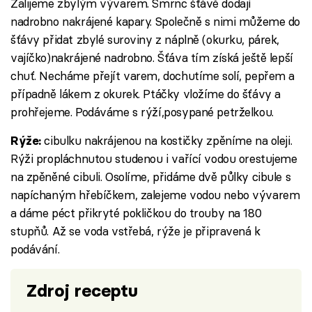
Zalijeme zbylým vývarem. Šmrnc šťávě dodají
nadrobno nakrájené kapary. Společně s nimi můžeme do
šťávy přidat zbylé suroviny z náplně (okurku, párek,
vajíčko)nakrájené nadrobno. Šťáva tím získá ještě lepší
chuť. Necháme přejít varem, dochutíme solí, pepřem a
případně lákem z okurek. Ptáčky vložíme do šťávy a
prohřejeme. Podáváme s rýží,posypané petrželkou.
cibulku nakrájenou na kostičky zpěníme na oleji.
Rýže:
Rýži propláchnutou studenou i vařící vodou orestujeme
na zpěněné cibuli. Osolíme, přidáme dvě půlky cibule s
napíchaným hřebíčkem, zalejeme vodou nebo vývarem
a dáme péct přikryté pokličkou do trouby na 180
stupňů. Až se voda vstřebá, rýže je připravená k
podávání.
Zdroj receptu