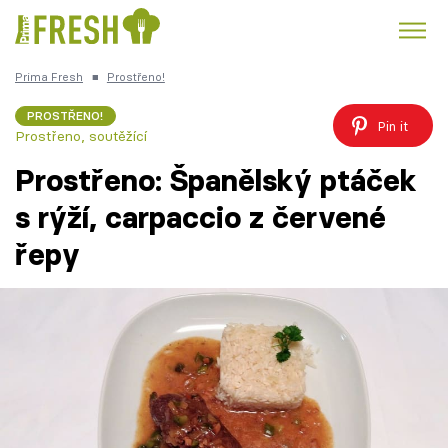
Prima Fresh
■
Prostřeno!
Kuře
Polévky k večeři
Rychlé večeře
Trendy:
PROSTŘENO!
Pin it
Prostřeno, soutěžící
Česká kuchyně
Čokoláda
Prostřeno: Španělský ptáček
s rýží, carpaccio z červené
řepy
Témata
Recepty
Články
TV Program