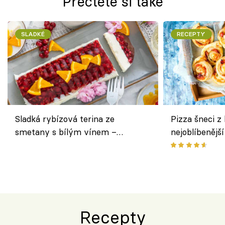
Přečtěte si také
SLADKÉ
RECEPTY
Sladká rybízová terina ze
Pizza šneci z 
smetany s bílým vínem –
nejoblíbenějš
osvěžující dezert s ovocem
Recepty