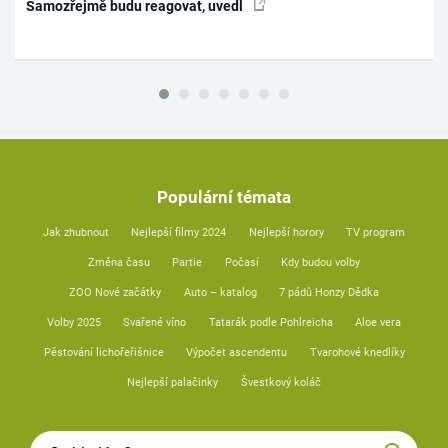
Samozřejmě budu reagovat, uvedl
Populární témata
Jak zhubnout
Nejlepší filmy 2024
Nejlepší horory
TV program
Změna času
Partie
Počasí
Kdy budou volby
ZOO Nové začátky
Auto – katalog
7 pádů Honzy Dědka
Volby 2025
Svařené víno
Tatarák podle Pohlreicha
Aloe vera
Pěstování lichořeřišnice
Výpočet ascendentu
Tvarohové knedlíky
Nejlepší palačinky
Švestkový koláč