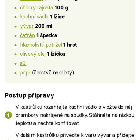
cherry rajčata
100 g
kachní sádlo
1 lžíce
vývar
200 ml
šafrán
1 špetka
hladkolistá petržel
1 hrst
olivový olej
1 lžička
sůl
pepř
(čerstvě namletý)
Failed to fetch
Postup přípravy
V kastrůlku rozehřejte kachní sádlo a vložte do něj
brambory nakrájené na soudky. Stáhněte na nízkou
teplotu a nechte konfitovat.
V dalším kastrůlku přiveďte k varu vývar a přidejte