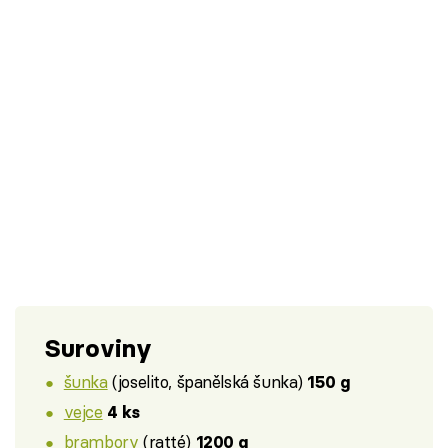
Suroviny
šunka
(joselito, španělská šunka)
150 g
vejce
4 ks
brambory
(ratté)
1200 g