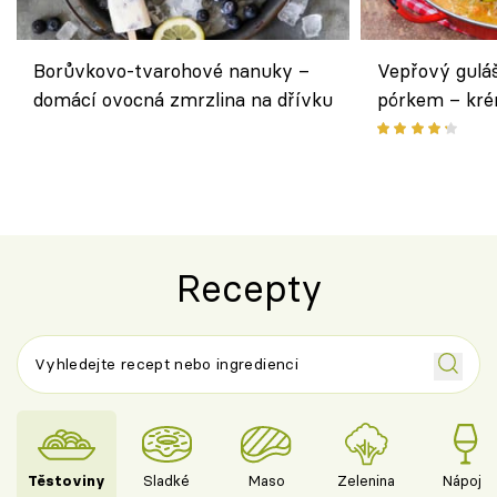
Borůvkovo-tvarohové nanuky –
Vepřový gulá
domácí ovocná zmrzlina na dřívku
pórkem – kr
pokrm z jedn
Recepty
Těstoviny
Sladké
Maso
Zelenina
Nápoje