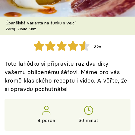
Škola vaření
Recepty z TV
Španělská varianta na šunku s vejci
Zdroj: Vlado Kníž
Speciál: Cuketa
32x
Těhotnej kuchař
Tuto lahůdku si připravíte raz dva díky
Sledujte prima+
vašemu oblíbenému šéfovi! Máme pro vás
kromě klasického receptu i video. A věřte, že
Přihlášení
si opravdu pochutnáte!
Sledujte nás
4 porce
30 minut