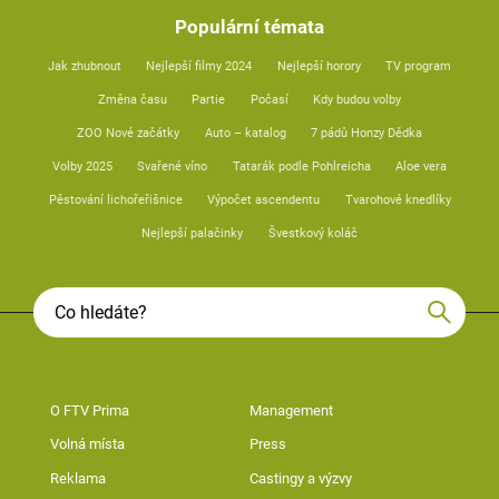
Populární témata
Jak zhubnout
Nejlepší filmy 2024
Nejlepší horory
TV program
Změna času
Partie
Počasí
Kdy budou volby
ZOO Nové začátky
Auto – katalog
7 pádů Honzy Dědka
Volby 2025
Svařené víno
Tatarák podle Pohlreicha
Aloe vera
Pěstování lichořeřišnice
Výpočet ascendentu
Tvarohové knedlíky
Nejlepší palačinky
Švestkový koláč
O FTV Prima
Management
Volná místa
Press
Reklama
Castingy a výzvy