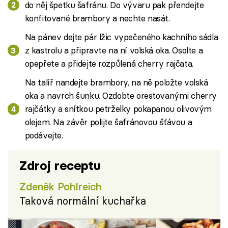
do něj špetku šafránu. Do vývaru pak přendejte
konfitované brambory a nechte nasát.
Na pánev dejte pár lžic vypečeného kachního sádla
z kastrolu a připravte na ní volská oka. Osolte a
opepřete a přidejte rozpůlená cherry rajčata.
Na talíř nandejte brambory, na ně položte volská
oka a navrch šunku. Ozdobte orestovanými cherry
rajčátky a snítkou petrželky pokapanou olivovým
olejem. Na závěr polijte šafránovou šťávou a
podávejte.
Zdroj receptu
Zdeněk Pohlreich
Taková normální kuchařka