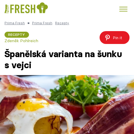
Prima Fresh
■
Prima Fresh
Recepty
Kuře
Polévky k večeři
Rychlé večeře
Trendy:
RECEPTY
Pin it
Zdeněk Pohlreich
Česká kuchyně
Čokoláda
Španělská varianta na šunku
s vejci
Témata
Recepty
Články
TV Program