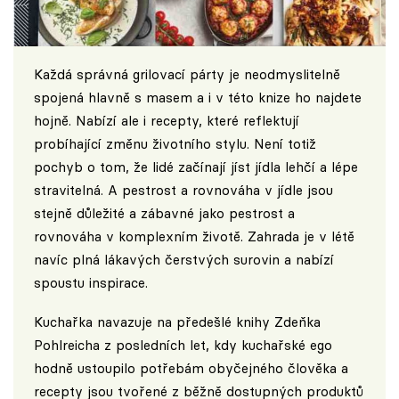
Každá správná grilovací párty je neodmyslitelně
spojená hlavně s masem a i v této knize ho najdete
hojně. Nabízí ale i recepty, které reflektují
probíhající změnu životního stylu. Není totiž
pochyb o tom, že lidé začínají jíst jídla lehčí a lépe
stravitelná. A pestrost a rovnováha v jídle jsou
stejně důležité a zábavné jako pestrost a
rovnováha v komplexním životě. Zahrada je v létě
navíc plná lákavých čerstvých surovin a nabízí
spoustu inspirace.
Kuchařka navazuje na předešlé knihy Zdeňka
Pohlreicha z posledních let, kdy kuchařské ego
hodně ustoupilo potřebám obyčejného člověka a
recepty jsou tvořené z běžně dostupných produktů