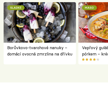
SLADKÉ
MASO
Borůvkovo-tvarohové nanuky –
Vepřový gulá
domácí ovocná zmrzlina na dřívku
pórkem – kr
pokrm z jedn