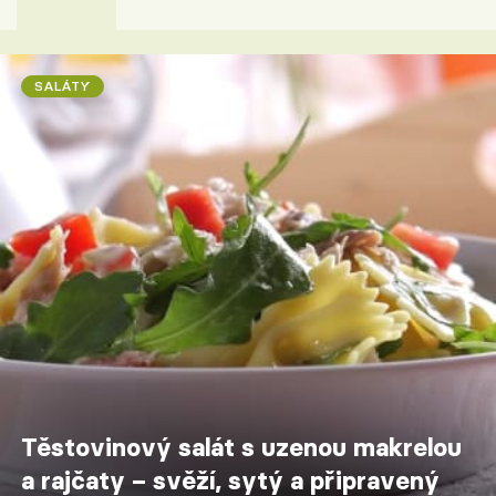
SALÁTY
Těstovinový salát s uzenou makrelou
a rajčaty – svěží, sytý a připravený