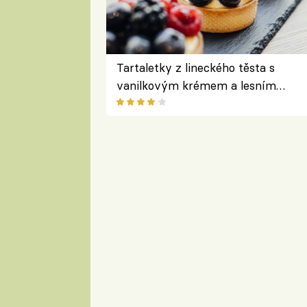
Tartaletky z lineckého těsta s
vanilkovým krémem a lesním
ovocem podle Bread Society