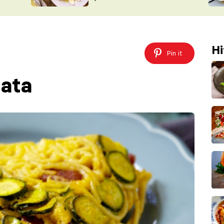
ŠÉFREDAK
VYCHYTÁVKY
SOUTĚŽ FR
NA NÁKUPECH
ČASOPIS
Hi
Pin it
tata