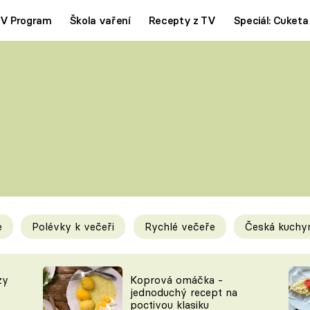
V Program
Škola vaření
Recepty z TV
Speciál: Cuketa
Polévky
Saláty
ČESKÁ KLASIKA
TĚSTOVIN
SILNÉ VÝVARY
SLADKÉ
KRÉMOVÉ
BEZMASÁ J
e
Polévky k večeři
Rychlé večeře
Česká kuchy
y
Tipy a triky
Novink
zy
Koprová omáčka -
jednoduchý recept na
poctivou klasiku
KAM ZA JÍDLEM
BLOG