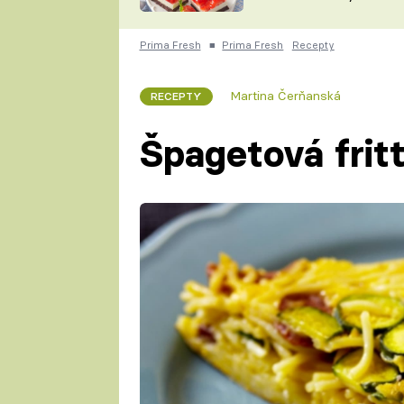
nepotřebujete troubu
ZDENĚK
ČESKO NA TALÍŘI
POHLREICH
Prima Fresh
■
Prima Fresh
Recepty
KAROLÍNA,
JAROSLAV SAPÍK
DOMÁCÍ
Martina Čerňanská
RECEPTY
KUCHAŘKA
KAROLÍNA
KAMBERSKÁ
Špagetová frit