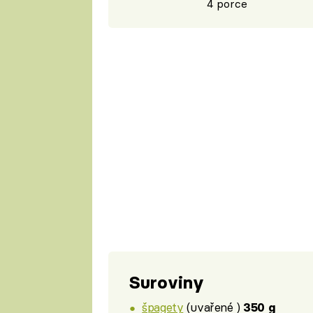
4 porce
Suroviny
špagety
(uvařené )
350 g