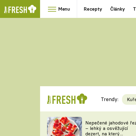
Menu
Recepty
Články
T
Oblíbené
Přílohy
recepty
HRANOLKY
HOUBY
KNEDLÍKY
DÝNĚ
KAŠE
RYCHLOVKY
Trendy:
Kuř
Populární
Videorecept
Nepečené jahodové ře
– lehký a osvěžující
kuchaři
dezert, na který
TEĎ VAŘÍ ŠÉF!