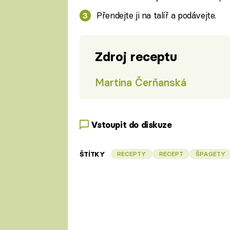
Přendejte ji na talíř a podávejte.
Zdroj receptu
Martina Čerňanská
Vstoupit do diskuze
ŠTÍTKY
RECEPTY
RECEPT
ŠPAGETY