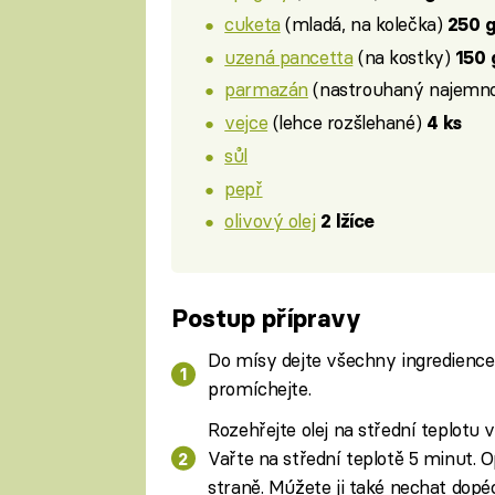
cuketa
(mladá, na kolečka)
250 
uzená pancetta
(na kostky)
150 
parmazán
(nastrouhaný najemn
vejce
(lehce rozšlehané)
4 ks
sůl
pepř
olivový olej
2 lžíce
Postup přípravy
Do mísy dejte všechny ingredience
promíchejte.
Rozehřejte olej na střední teplotu 
Vařte na střední teplotě 5 minut. 
straně. Múžete ji také nechat dopé