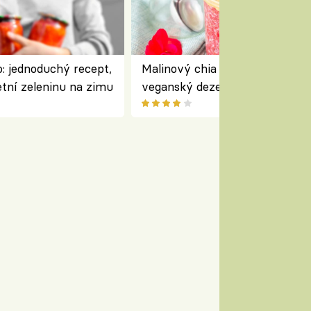
: jednoduchý recept,
Malinový chia pudink s kokose
etní zeleninu na zimu
veganský dezert plný ovoce a
ořechů