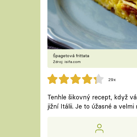
Špagetová frittata
Zdroj: isifa.com
29x
Tenhle šikovný recept, když vá
jižní Itálii. Je to úžasné a velm