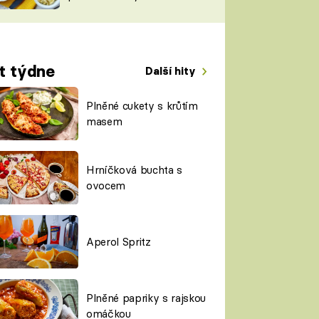
TORKY
ESH
t týdne
Další hity
Plněné cukety s krůtím
masem
Hrníčková buchta s
ovocem
Aperol Spritz
Plněné papriky s rajskou
omáčkou