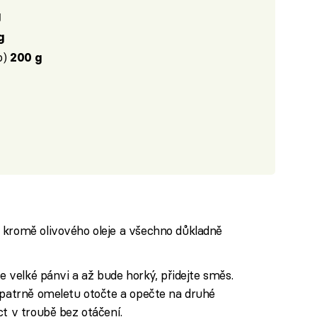
g
g
o)
200 g
 kromě olivového oleje a všechno důkladně
ve velké pánvi a až bude horký, přidejte směs.
Opatrně omeletu otočte a opečte na druhé
ct v troubě bez otáčení.