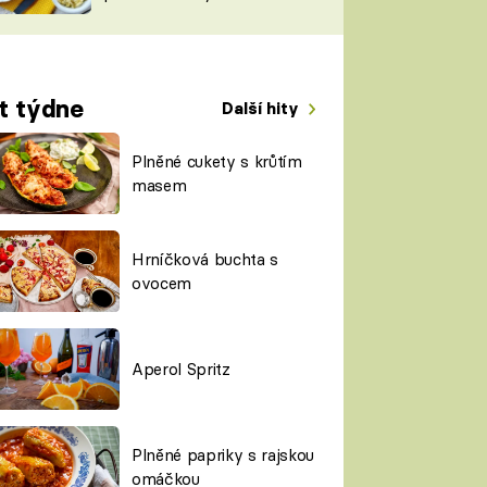
TORKY
ESH
t týdne
Další hity
Plněné cukety s krůtím
masem
Hrníčková buchta s
ovocem
Aperol Spritz
Plněné papriky s rajskou
omáčkou