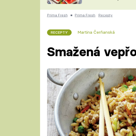
nepotřebujete troubu
ZDENĚK
ČESKO NA TALÍŘI
POHLREICH
Prima Fresh
■
Prima Fresh
Recepty
KAROLÍNA,
JAROSLAV SAPÍK
DOMÁCÍ
Martina Čerňanská
RECEPTY
KUCHAŘKA
KAROLÍNA
KAMBERSKÁ
Smažená vepřo