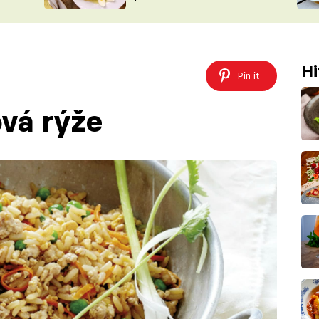
ŠÉFREDAK
VYCHYTÁVKY
SOUTĚŽ FR
NA NÁKUPECH
ČASOPIS
Hi
Pin it
vá rýže