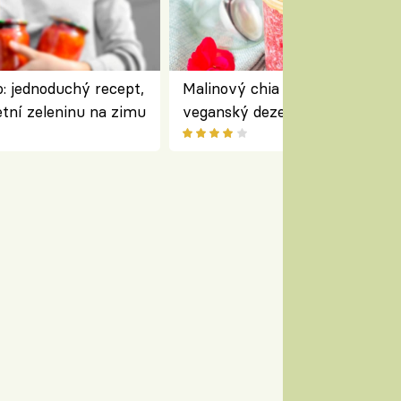
: jednoduchý recept,
Malinový chia pudink s kokose
etní zeleninu na zimu
veganský dezert plný ovoce a
ořechů