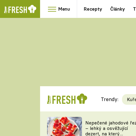
Menu
Recepty
Články
T
Oblíbené
Přílohy
recepty
HRANOLKY
HOUBY
KNEDLÍKY
DÝNĚ
KAŠE
RYCHLOVKY
Trendy:
Kuř
Populární
Videorecept
Nepečené jahodové ře
– lehký a osvěžující
kuchaři
dezert, na který
TEĎ VAŘÍ ŠÉF!