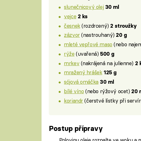
slunečnicový olej
30 ml
vejce
2 ks
česnek
(rozdrcený)
2 stroužky
zázvor
(nastrouhaný)
20 g
mleté vepřové maso
(nebo najem
rýže
(uvařená)
500 g
mrkev
(nakrájená na julienne)
2 
mražený hrášek
125 g
sójová omáčka
30 ml
bílé víno
(nebo rýžový ocet)
20 
koriandr
(čerstvé lístky při serví
Postup přípravy
Polovinu oleje rozpalte ve woku a p