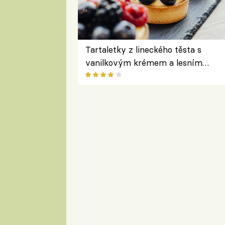
Tartaletky z lineckého těsta s
vanilkovým krémem a lesním
ovocem podle Bread Society