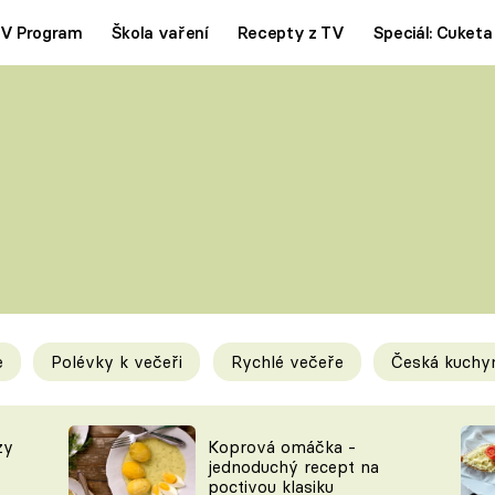
V Program
Škola vaření
Recepty z TV
Speciál: Cuketa
Polévky
Saláty
ČESKÁ KLASIKA
TĚSTOVIN
SILNÉ VÝVARY
SLADKÉ
KRÉMOVÉ
BEZMASÁ J
e
Polévky k večeři
Rychlé večeře
Česká kuchy
y
Tipy a triky
Novink
zy
Koprová omáčka -
jednoduchý recept na
poctivou klasiku
KAM ZA JÍDLEM
BLOG