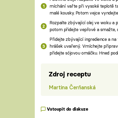
míchání vařte při vysoké teplotě ta
malé kousky. Potom vejce vyndejte
Rozpalte zbývající olej ve woku a p
potom přidejte vepřové a smažte,
Přidejte zbývající ingredience a n
hrášek uvařený. Vmíchejte připrav
přidejte sójovou omáčku. Hned pod
Zdroj receptu
Martina Čerňanská
Vstoupit do diskuze