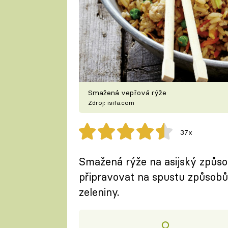
Smažená vepřová rýže
Zdroj: isifa.com
37x
Smažená rýže na asijský způsob
připravovat na spustu způsob
zeleniny.