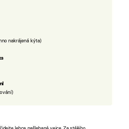
no nakrájená kýta)
ks
ml
rování)
řidejte lehce našlehaná vejce. Za stálého