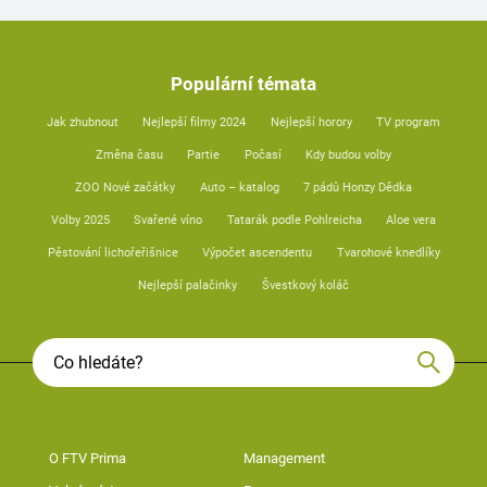
Populární témata
Jak zhubnout
Nejlepší filmy 2024
Nejlepší horory
TV program
Změna času
Partie
Počasí
Kdy budou volby
ZOO Nové začátky
Auto – katalog
7 pádů Honzy Dědka
Volby 2025
Svařené víno
Tatarák podle Pohlreicha
Aloe vera
Pěstování lichořeřišnice
Výpočet ascendentu
Tvarohové knedlíky
Nejlepší palačinky
Švestkový koláč
O FTV Prima
Management