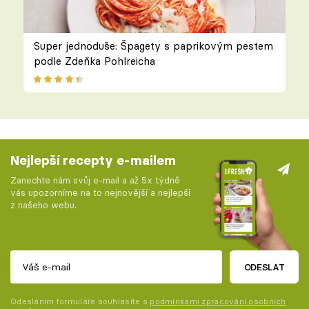
Super jednoduše: Špagety s paprikovým pestem
podle Zdeňka Pohlreicha
Nejlepší recepty e-mailem
Zanechte nám svůj e-mail a až 5x týdně
vás upozorníme na to nejnovější a nejlepší
z našeho webu.
ODESLAT
Odesláním formuláře souhlasíte s
podmínkami zpracování osobních