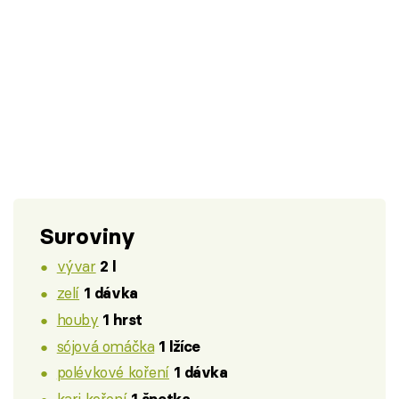
Suroviny
vývar
2 l
zelí
1 dávka
houby
1 hrst
sójová omáčka
1 lžíce
polévkové koření
1 dávka
kari koření