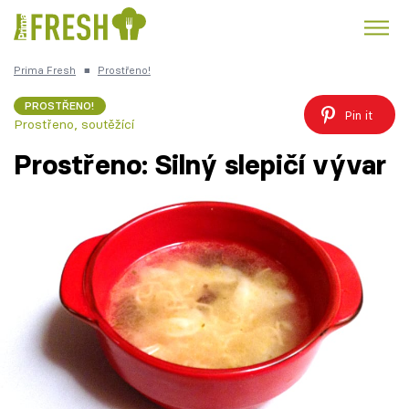
Prima Fresh
■
Prostřeno!
Kuře
Polévky k večeři
Rychlé večeře
Trendy:
PROSTŘENO!
Pin it
Prostřeno, soutěžící
Česká kuchyně
Čokoláda
Prostřeno: Silný slepičí vývar
Témata
Recepty
Články
TV Program