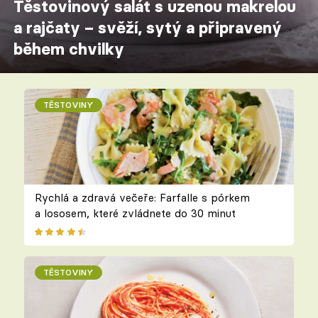
Těstovinový salát s uzenou makrelou
a rajčaty – svěží, sytý a připravený
během chvilky
TĚSTOVINY
Rychlá a zdravá večeře: Farfalle s pórkem
a lososem, které zvládnete do 30 minut
TĚSTOVINY