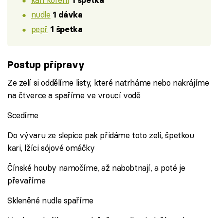
1 špetka
nudle
1 dávka
pepř
1 špetka
Postup přípravy
Ze zelí si oddělíme listy, které natrháme nebo nakrájíme
na čtverce a spaříme ve vroucí vodě
Scedíme
Do vývaru ze slepice pak přidáme toto zelí, špetkou
kari, lžíci sójové omáčky
Čínské houby namočíme, až nabobtnají, a poté je
převaříme
Skleněné nudle spaříme