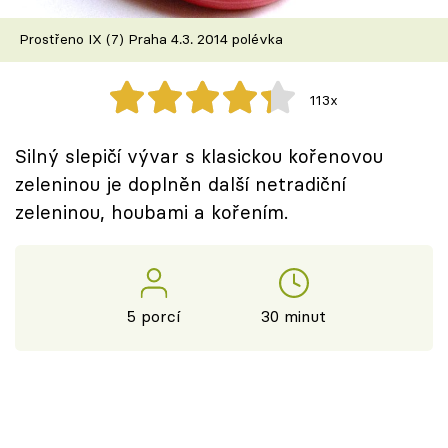
Škola vaření
Prostřeno IX (7) Praha 4.3. 2014 polévka
Recepty z TV
113x
Speciál: Cuketa
Silný slepičí vývar s klasickou kořenovou
Těhotnej kuchař
zeleninou je doplněn další netradiční
zeleninou, houbami a kořením.
Sledujte prima+
Přihlášení
5 porcí
30 minut
Sledujte nás