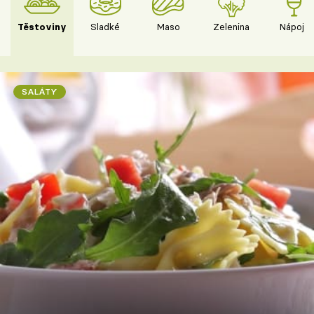
Těstoviny
Sladké
Maso
Zelenina
Nápoje
SALÁTY