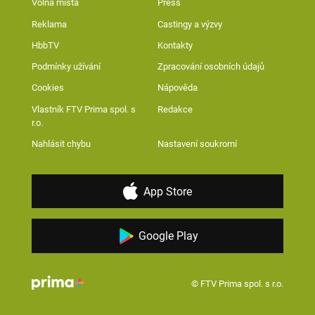
Volná místa
Press
Reklama
Castingy a výzvy
HbbTV
Kontakty
Podmínky užívání
Zpracování osobních údajů
Cookies
Nápověda
Vlastník FTV Prima spol. s
Redakce
r.o.
Nahlásit chybu
Nastavení soukromí
App Store
Google Play
© FTV Prima spol. s r.o.