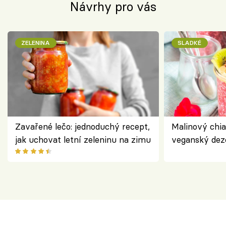
Návrhy pro vás
ZELENINA
SLADKÉ
Zavařené lečo: jednoduchý recept,
Malinový chi
jak uchovat letní zeleninu na zimu
veganský dez
ořechů