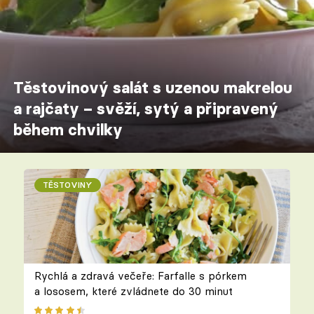
Těstovinový salát s uzenou makrelou
a rajčaty – svěží, sytý a připravený
během chvilky
TĚSTOVINY
Rychlá a zdravá večeře: Farfalle s pórkem
a lososem, které zvládnete do 30 minut