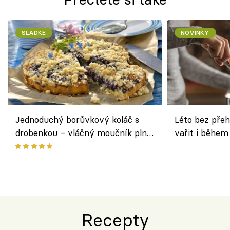
SLADKÉ
NOVINKY
Jednoduchý borůvkový koláč s
Léto bez přeh
drobenkou – vláčný moučník plný
vařit i během
ovoce
Recepty