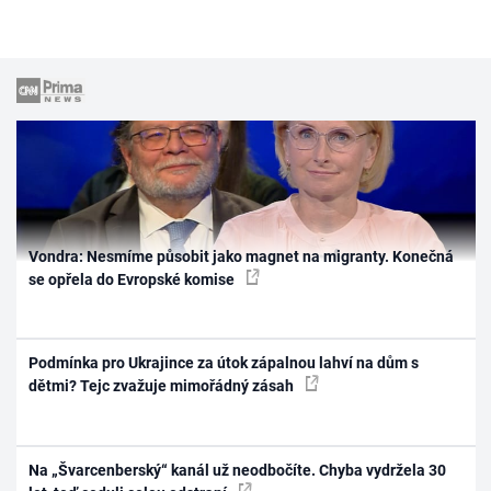
Vondra: Nesmíme působit jako magnet na migranty. Konečná
se opřela do Evropské komise
Podmínka pro Ukrajince za útok zápalnou lahví na dům s
dětmi? Tejc zvažuje mimořádný zásah
Na „Švarcenberský“ kanál už neodbočíte. Chyba vydržela 30