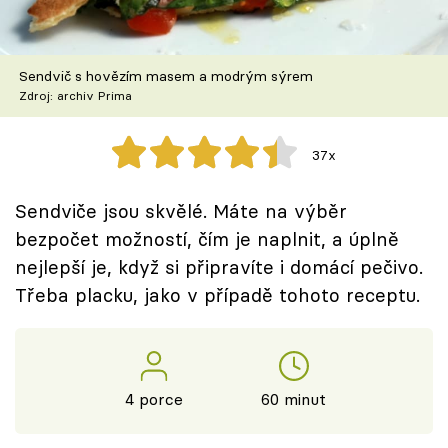
Škola vaření
Recepty z TV
Sendvič s hovězím masem a modrým sýrem
Zdroj: archiv Prima
Speciál: Cuketa
37x
Těhotnej kuchař
Sendviče jsou skvělé. Máte na výběr
Sledujte prima+
bezpočet možností, čím je naplnit, a úplně
nejlepší je, když si připravíte i domácí pečivo.
Přihlášení
Třeba placku, jako v případě tohoto receptu.
Sledujte nás
4 porce
60 minut