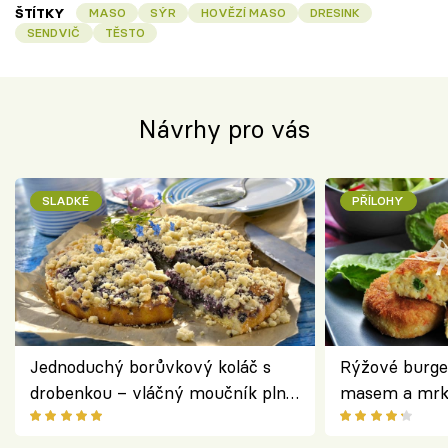
ŠTÍTKY
MASO
SÝR
HOVĚZÍ MASO
DRESINK
SENDVIČ
TĚSTO
Návrhy pro vás
SLADKÉ
PŘÍLOHY
Jednoduchý borůvkový koláč s
Rýžové burge
drobenkou – vláčný moučník plný
masem a mrk
ovoce
salátem – leh