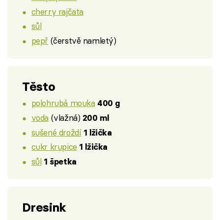
cherry rajčata
sůl
pepř
(čerstvě namletý)
Těsto
polohrubá mouka
400 g
voda
(vlažná)
200 ml
sušené droždí
1 lžička
cukr krupice
1 lžička
sůl
1 špetka
Dresink