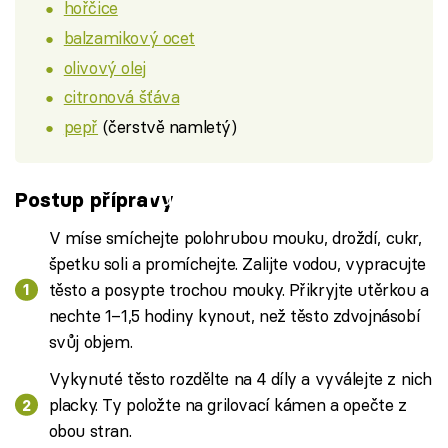
hořčice
balzamikový ocet
olivový olej
citronová šťáva
pepř
(čerstvě namletý)
Failed to fetch
Postup přípravy
V míse smíchejte polohrubou mouku, droždí, cukr,
špetku soli a promíchejte. Zalijte vodou, vypracujte
těsto a posypte trochou mouky. Přikryjte utěrkou a
nechte 1–1,5 hodiny kynout, než těsto zdvojnásobí
svůj objem.
Vykynuté těsto rozdělte na 4 díly a vyválejte z nich
placky. Ty položte na grilovací kámen a opečte z
obou stran.