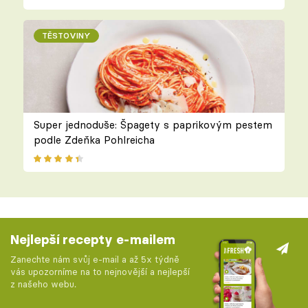
TĚSTOVINY
Super jednoduše: Špagety s paprikovým pestem
podle Zdeňka Pohlreicha
Nejlepší recepty e-mailem
Zanechte nám svůj e-mail a až 5x týdně
vás upozorníme na to nejnovější a nejlepší
z našeho webu.