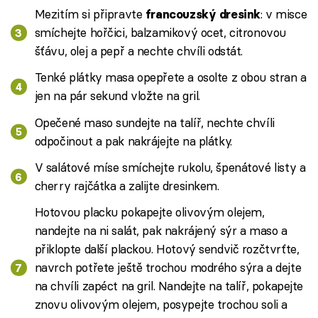
Mezitím si připravte
: v misce
francouzský dresink
smíchejte hořčici, balzamikový ocet, citronovou
šťávu, olej a pepř a nechte chvíli odstát.
Tenké plátky masa opepřete a osolte z obou stran a
jen na pár sekund vložte na gril.
Opečené maso sundejte na talíř, nechte chvíli
odpočinout a pak nakrájejte na plátky.
V salátové míse smíchejte rukolu, špenátové listy a
cherry rajčátka a zalijte dresinkem.
Hotovou placku pokapejte olivovým olejem,
nandejte na ni salát, pak nakrájený sýr a maso a
přiklopte další plackou. Hotový sendvič rozčtvrťte,
navrch potřete ještě trochou modrého sýra a dejte
na chvíli zapéct na gril. Nandejte na talíř, pokapejte
znovu olivovým olejem, posypejte trochou soli a