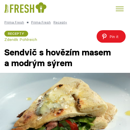
Prima Fresh
■
Prima Fresh
Recepty
Kuře
Polévky k večeři
Rychlé večeře
Trendy:
RECEPTY
Pin it
Zdeněk Pohlreich
Česká kuchyně
Čokoláda
Sendvič s hovězím masem
a modrým sýrem
Témata
Recepty
Články
TV Program