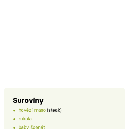
Suroviny
hovězí maso
(steak)
rukola
baby špenát