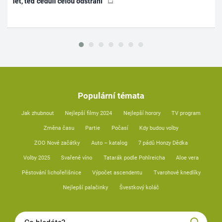
let, teď ceduli celou odstraní
Populární témata
Jak zhubnout
Nejlepší filmy 2024
Nejlepší horory
TV program
Změna času
Partie
Počasí
Kdy budou volby
ZOO Nové začátky
Auto – katalog
7 pádů Honzy Dědka
Volby 2025
Svařené víno
Tatarák podle Pohlreicha
Aloe vera
Pěstování lichořeřišnice
Výpočet ascendentu
Tvarohové knedlíky
Nejlepší palačinky
Švestkový koláč