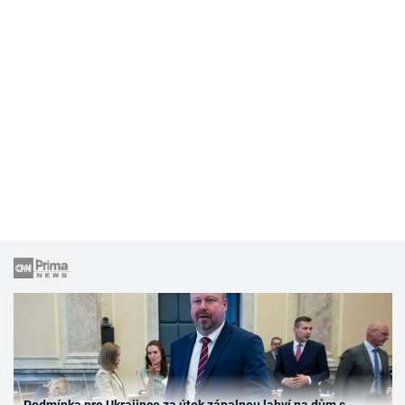
Podmínka pro Ukrajince za útok zápalnou lahví na dům s