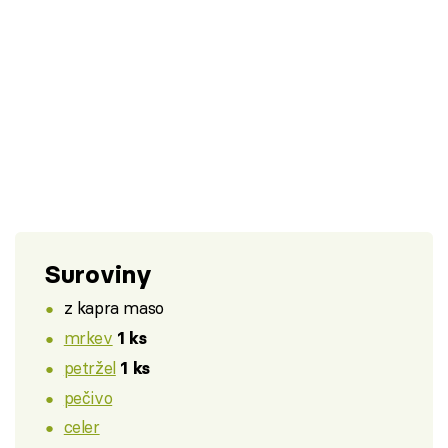
Suroviny
z kapra maso
mrkev
1 ks
petržel
1 ks
pečivo
celer