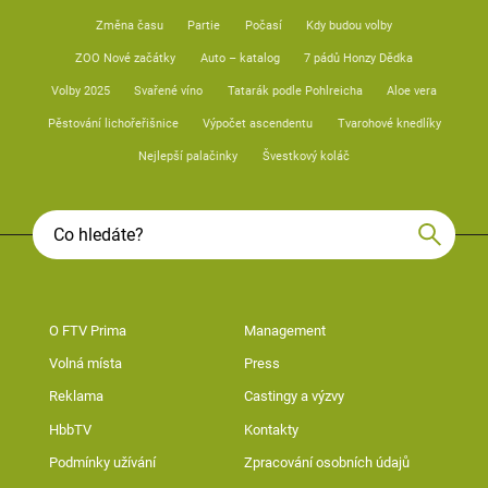
Změna času
Partie
Počasí
Kdy budou volby
ZOO Nové začátky
Auto – katalog
7 pádů Honzy Dědka
Volby 2025
Svařené víno
Tatarák podle Pohlreicha
Aloe vera
Pěstování lichořeřišnice
Výpočet ascendentu
Tvarohové knedlíky
Nejlepší palačinky
Švestkový koláč
O FTV Prima
Management
Volná místa
Press
Reklama
Castingy a výzvy
HbbTV
Kontakty
Podmínky užívání
Zpracování osobních údajů