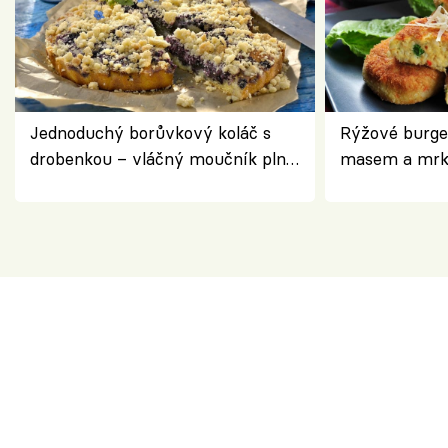
Jednoduchý borůvkový koláč s
Rýžové burge
drobenkou – vláčný moučník plný
masem a mrk
ovoce
salátem – leh