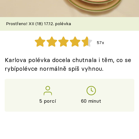
Škola vaření
Recepty z TV
Prostřeno! XII (18) 17.12. polévka
Speciál: Cuketa
57x
Těhotnej kuchař
Karlova polévka docela chutnala i těm, co se
Sledujte prima+
rybípolévce normálně spíš vyhnou.
Přihlášení
5 porcí
60 minut
Sledujte nás