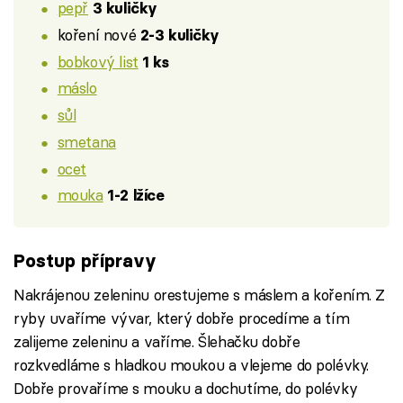
pepř
3 kuličky
koření nové
2-3 kuličky
bobkový list
1 ks
máslo
sůl
smetana
ocet
mouka
1-2 lžíce
Postup přípravy
Nakrájenou zeleninu orestujeme s máslem a kořením. Z
ryby uvaříme vývar, který dobře procedíme a tím
zalijeme zeleninu a vaříme. Šlehačku dobře
rozkvedláme s hladkou moukou a vlejeme do polévky.
Dobře provaříme s mouku a dochutíme, do polévky