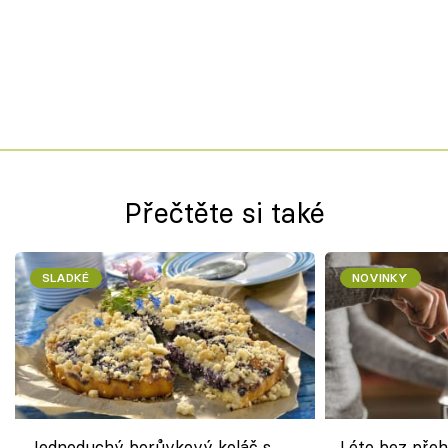
Přečtěte si také
SLADKÉ
NOVINKY
Jednoduchý borůvkový koláč s
Léto bez přeh