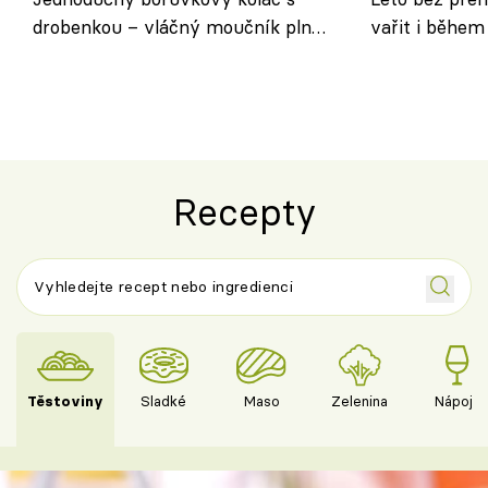
drobenkou – vláčný moučník plný
vařit i během
ovoce
Recepty
Těstoviny
Sladké
Maso
Zelenina
Nápoje