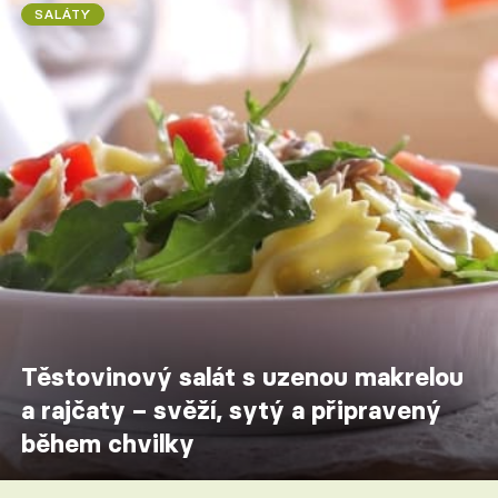
SALÁTY
Těstovinový salát s uzenou makrelou
a rajčaty – svěží, sytý a připravený
během chvilky