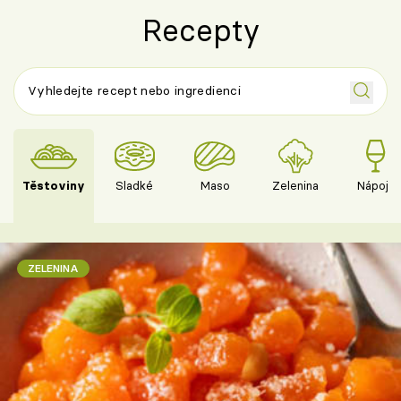
Recepty
Těstoviny
Sladké
Maso
Zelenina
Nápoje
ZELENINA