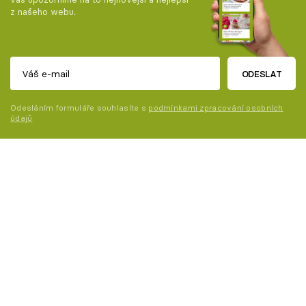
z našeho webu.
ODESLAT
Odesláním formuláře souhlasíte s
podmínkami zpracování osobních
údajů