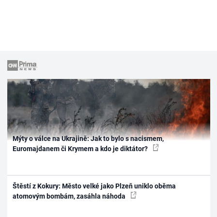
Mýty o válce na Ukrajině: Jak to bylo s nacismem,
Euromajdanem či Krymem a kdo je diktátor?
Štěstí z Kokury: Město velké jako Plzeň uniklo oběma
atomovým bombám, zasáhla náhoda