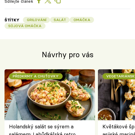
Sdílejte článek
ŠTÍTKY
GRILOVÁNÍ
SALÁT
OMÁČKA
SÓJOVÁ OMÁČKA
Návrhy pro vás
PŘEDKRMY A CHUŤOVKY
VEGETARIÁNSK
Holandský salát se sýrem a
Květákové šp
salámem: Lahůdkářská retro
asijské marin