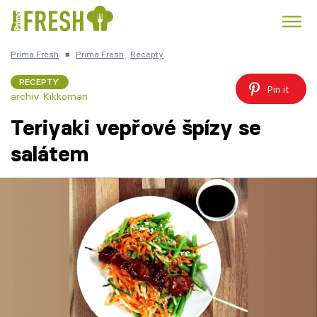
Prima Fresh
■
Prima Fresh
Recepty
Kuře
Polévky k večeři
Rychlé večeře
Trendy:
RECEPTY
Pin it
archiv Kikkoman
Česká kuchyně
Čokoláda
Teriyaki vepřové špízy se
salátem
Témata
Recepty
Články
TV Program