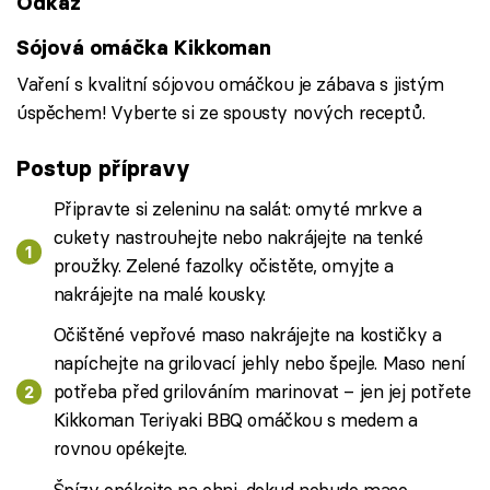
Odkaz
Sójová omáčka Kikkoman
Vaření s kvalitní sójovou omáčkou je zábava s jistým
úspěchem! Vyberte si ze spousty nových receptů.
Postup přípravy
Připravte si zeleninu na salát: omyté mrkve a
cukety nastrouhejte nebo nakrájejte na tenké
proužky. Zelené fazolky očistěte, omyjte a
nakrájejte na malé kousky.
Očištěné vepřové maso nakrájejte na kostičky a
napíchejte na grilovací jehly nebo špejle. Maso není
potřeba před grilováním marinovat – jen jej potřete
Kikkoman Teriyaki BBQ omáčkou s medem a
rovnou opékejte.
Špízy opékejte na ohni, dokud nebude maso