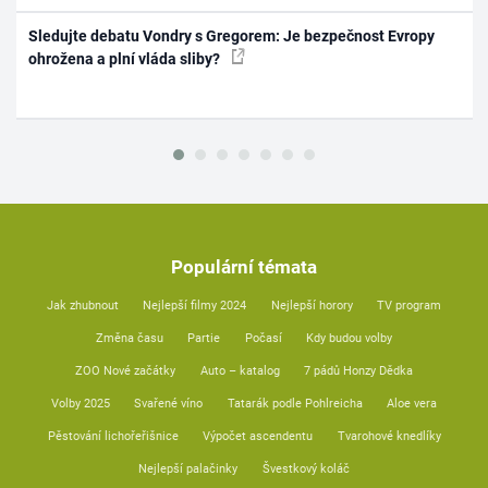
Sledujte debatu Vondry s Gregorem: Je bezpečnost Evropy
ohrožena a plní vláda sliby?
Populární témata
Jak zhubnout
Nejlepší filmy 2024
Nejlepší horory
TV program
Změna času
Partie
Počasí
Kdy budou volby
ZOO Nové začátky
Auto – katalog
7 pádů Honzy Dědka
Volby 2025
Svařené víno
Tatarák podle Pohlreicha
Aloe vera
Pěstování lichořeřišnice
Výpočet ascendentu
Tvarohové knedlíky
Nejlepší palačinky
Švestkový koláč