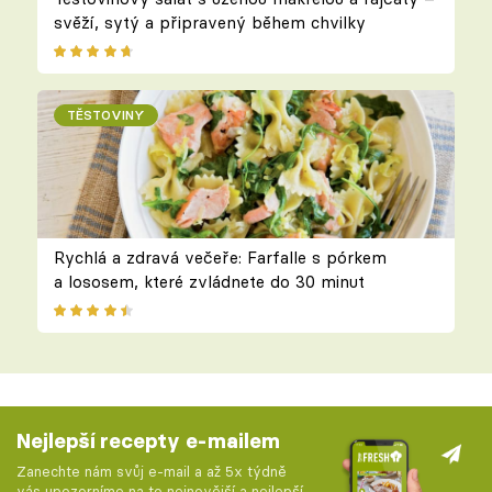
svěží, sytý a připravený během chvilky
TĚSTOVINY
Rychlá a zdravá večeře: Farfalle s pórkem
a lososem, které zvládnete do 30 minut
Nejlepší recepty e-mailem
Zanechte nám svůj e-mail a až 5x týdně
vás upozorníme na to nejnovější a nejlepší