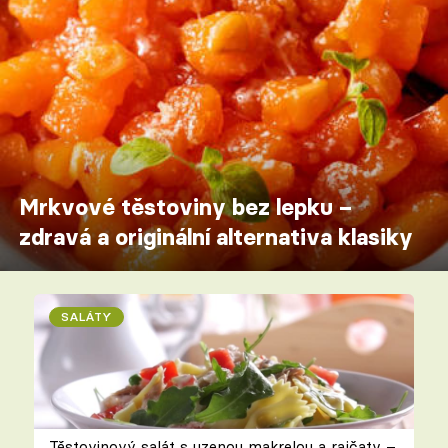
Mrkvové těstoviny bez lepku –
zdravá a originální alternativa klasiky
SALÁTY
Těstovinový salát s uzenou makrelou a rajčaty –