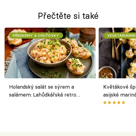
Přečtěte si také
PŘEDKRMY A CHUŤOVKY
VEGETARIÁNSK
Holandský salát se sýrem a
Květákové šp
salámem: Lahůdkářská retro
asijské marin
klasika, která chutná stejně skvěle
chuťovka z gr
jako dřív