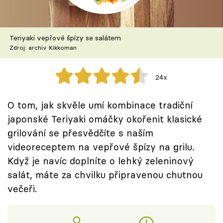
Škola vaření
Recepty z TV
Teriyaki vepřové špízy se salátem
Zdroj: archiv Kikkoman
Speciál: Cuketa
24x
Těhotnej kuchař
O tom, jak skvěle umí kombinace tradiční
Sledujte prima+
japonské Teriyaki omáčky okořenit klasické
grilování se přesvědčíte s naším
Přihlášení
videoreceptem na vepřové špízy na grilu.
Když je navíc doplníte o lehký zeleninový
salát, máte za chvilku připravenou chutnou
Sledujte nás
večeři.