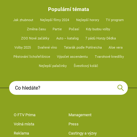
Populární témata
Jak zhubnout
Nejlepší filmy 2024
Nejlepší horory
TV program
Změna času
Partie
Počasí
Kdy budou volby
ZOO Nové začátky
Auto – katalog
7 pádů Honzy Dědka
Volby 2025
Svařené víno
Tatarák podle Pohlreicha
Aloe vera
Pěstování lichořeřišnice
Výpočet ascendentu
Tvarohové knedlíky
Nejlepší palačinky
Švestkový koláč
O FTV Prima
Management
Volná místa
Press
Reklama
Castingy a výzvy