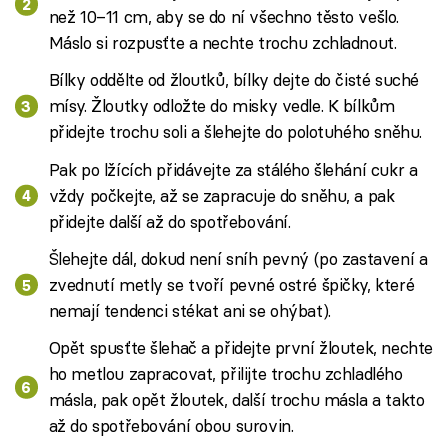
než 10–11 cm, aby se do ní všechno těsto vešlo.
Máslo si rozpusťte a nechte trochu zchladnout.
Bílky oddělte od žloutků, bílky dejte do čisté suché
mísy. Žloutky odložte do misky vedle. K bílkům
přidejte trochu soli a šlehejte do polotuhého sněhu.
Pak po lžících přidávejte za stálého šlehání cukr a
vždy počkejte, až se zapracuje do sněhu, a pak
přidejte další až do spotřebování.
Šlehejte dál, dokud není sníh pevný (po zastavení a
zvednutí metly se tvoří pevné ostré špičky, které
nemají tendenci stékat ani se ohýbat).
Opět spusťte šlehač a přidejte první žloutek, nechte
ho metlou zapracovat, přilijte trochu zchladlého
másla, pak opět žloutek, další trochu másla a takto
až do spotřebování obou surovin.