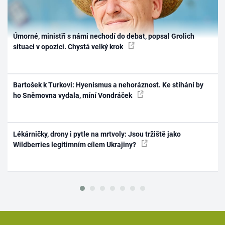
Úmorné, ministři s námi nechodí do debat, popsal Grolich
situaci v opozici. Chystá velký krok
Bartošek k Turkovi: Hyenismus a nehoráznost. Ke stíhání by
ho Sněmovna vydala, míní Vondráček
Lékárničky, drony i pytle na mrtvoly: Jsou tržiště jako
Wildberries legitimním cílem Ukrajiny?