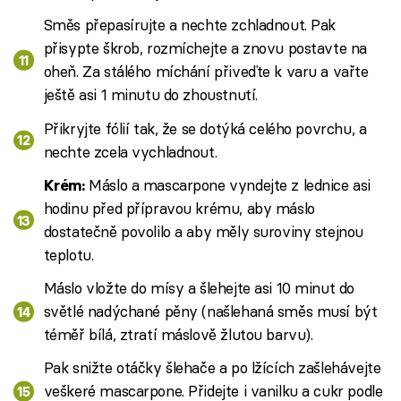
Směs přepasírujte a nechte zchladnout. Pak
přisypte škrob, rozmíchejte a znovu postavte na
oheň. Za stálého míchání přiveďte k varu a vařte
ještě asi 1 minutu do zhoustnutí.
Přikryjte fólií tak, že se dotýká celého povrchu, a
nechte zcela vychladnout.
Máslo a mascarpone vyndejte z lednice asi
Krém:
hodinu před přípravou krému, aby máslo
dostatečně povolilo a aby měly suroviny stejnou
teplotu.
Máslo vložte do mísy a šlehejte asi 10 minut do
světlé nadýchané pěny (našlehaná směs musí být
téměř bílá, ztratí máslově žlutou barvu).
Pak snižte otáčky šlehače a po lžících zašlehávejte
veškeré mascarpone. Přidejte i vanilku a cukr podle