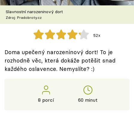
Škola vaření
Slavnostní narozeninový dort
Zdroj: Pradobroty.cz
Recepty z TV
Speciál: Cuketa
52x
Těhotnej kuchař
Doma upečený narozeninový dort! To je
rozhodně věc, která dokáže potěšit snad
Sledujte prima+
každého oslavence. Nemyslíte? :)
Přihlášení
8 porcí
60 minut
Sledujte nás