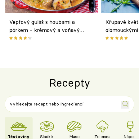
Vepřový guláš s houbami a
Křupavé květ
pórkem – krémový a voňavý
olomouckými 
pokrm z jednoho hrnce
bezlepkový o
českým sýre
Recepty
Těstoviny
Sladké
Maso
Zelenina
Nápoje