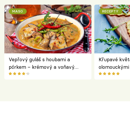
MASO
RECEPTY
Vepřový guláš s houbami a
Křupavé květ
pórkem – krémový a voňavý
olomouckými 
pokrm z jednoho hrnce
bezlepkový o
českým sýre