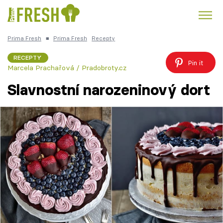
Prima Fresh
■
Prima Fresh
Recepty
Kuře
Polévky k večeři
Rychlé večeře
Trendy:
RECEPTY
Pin it
Marcela Prachařová / Pradobroty.cz
Česká kuchyně
Čokoláda
Slavnostní narozeninový dort
Témata
Recepty
Články
TV Program