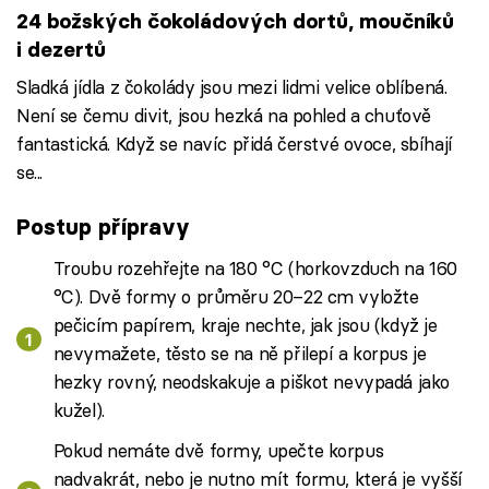
24 božských čokoládových dortů, moučníků
i dezertů
Sladká jídla z čokolády jsou mezi lidmi velice oblíbená.
Není se čemu divit, jsou hezká na pohled a chuťově
fantastická. Když se navíc přidá čerstvé ovoce, sbíhají
se...
Postup přípravy
Troubu rozehřejte na 180 °C (horkovzduch na 160
°C). Dvě formy o průměru 20–22 cm vyložte
pečicím papírem, kraje nechte, jak jsou (když je
nevymažete, těsto se na ně přilepí a korpus je
hezky rovný, neodskakuje a piškot nevypadá jako
kužel).
Pokud nemáte dvě formy, upečte korpus
nadvakrát, nebo je nutno mít formu, která je vyšší