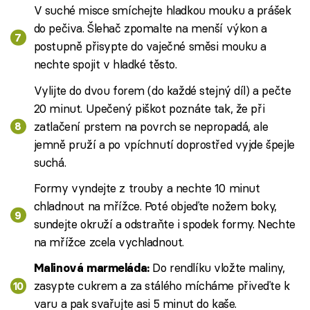
V suché misce smíchejte hladkou mouku a prášek
do pečiva. Šlehač zpomalte na menší výkon a
postupně přisypte do vaječné směsi mouku a
nechte spojit v hladké těsto.
Vylijte do dvou forem (do každé stejný díl) a pečte
20 minut. Upečený piškot poznáte tak, že při
zatlačení prstem na povrch se nepropadá, ale
jemně pruží a po vpíchnutí doprostřed vyjde špejle
suchá.
Formy vyndejte z trouby a nechte 10 minut
chladnout na mřížce. Poté objeďte nožem boky,
sundejte okruží a odstraňte i spodek formy. Nechte
na mřížce zcela vychladnout.
Do rendlíku vložte maliny,
Malinová marmeláda:
zasypte cukrem a za stálého mícháme přiveďte k
varu a pak svařujte asi 5 minut do kaše.