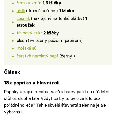
římský kmín
1,5 lžičky
chilli
(drcené sušené )
1 lžička
česnek
(nakrájený na tenké plátky)
1
stroužek
třtinový cukr
2 lžičky
plech (vyložený pečicím papírem)
mořská sůl
čerstvě namletý pepř
(černý )
Článek
18x paprika v hlavní roli
Papriky a kapie mnoha tvarů a barev patří na náš letní
stůl už dlouhá léta. Vždyť co by to bylo za léto bez
pořádného leča? Tahle skvělá šťavnatá zelenina je ale
výborná i...