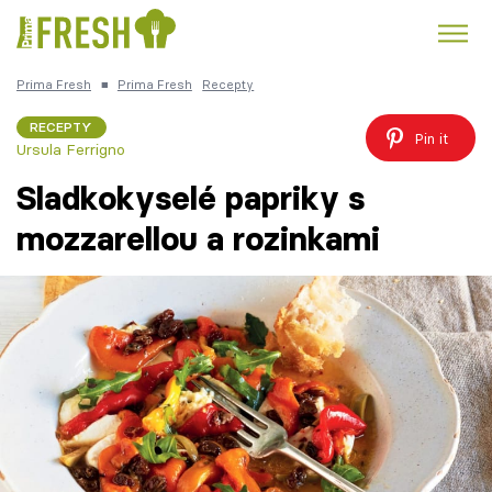
Prima Fresh
■
Prima Fresh
Recepty
Kuře
Polévky k večeři
Rychlé večeře
Trendy:
RECEPTY
Pin it
Ursula Ferrigno
Česká kuchyně
Čokoláda
Sladkokyselé papriky s
mozzarellou a rozinkami
Témata
Recepty
Články
TV Program