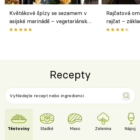
Květákové špízy se sezamem v
Rajčatová om
asijské marinádě – vegetariánská
rajčat – zákla
chuťovka z grilu
Recepty
Těstoviny
Sladké
Maso
Zelenina
Nápoje