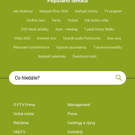
Populární témata
Jak zhubnout
Nejlepší filmy 2024
Nejlepší horory
TV program
Změna času
Partie
Počasí
Kdy budou volby
ZOO Nové začátky
Auto – katalog
7 pádů Honzy Dědka
Volby 2025
Svařené víno
Tatarák podle Pohlreicha
Aloe vera
Pěstování lichořeřišnice
Výpočet ascendentu
Tvarohové knedlíky
Nejlepší palačinky
Švestkový koláč
O FTV Prima
Management
Volná místa
Press
Reklama
Castingy a výzvy
HbbTV
Kontakty