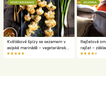
VEGETARIÁNSKÉ
ZELENINA
Květákové špízy se sezamem v
Rajčatová om
asijské marinádě – vegetariánská
rajčat – zákla
chuťovka z grilu