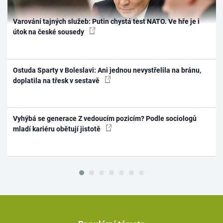
Varování tajných služeb: Putin chystá test NATO. Ve hře je i
útok na české sousedy
Ostuda Sparty v Boleslavi: Ani jednou nevystřelila na bránu,
doplatila na třesk v sestavě
Vyhýbá se generace Z vedoucím pozicím? Podle sociologů
mladí kariéru obětují jistotě