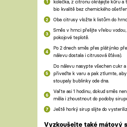
kolečka, z citronu okrájejte kůru a 
bio kvalitě bez chemického ošetřen
Oba citrusy vložte k listům do hrnc
Směs v hrnci přelijte vřelou vodou, 
pokojové teplotě.
Po 2 dnech směs přes plátýnko pře
nálevu dostala i citrusová šťáva).
Do nálevu nasypte všechen cukr a
přiveďte k varu a pak ztlumte, aby 
stoupaly bublinky ode dna.
Vařte asi 1 hodinu, dokud směs není
měla i zhoustnout do podoby sirup
Ještě horký sirup slijte do vysteril
Vyzkoušejte také mátový s