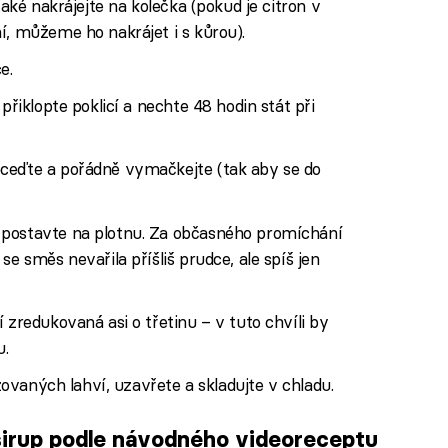
také nakrájejte na kolečka (pokud je citron v
í, můžeme ho nakrájet i s kůrou).
e.
přiklopte poklicí a nechte 48 hodin stát při
ceďte a pořádně vymačkejte (tak aby se do
 postavte na plotnu. Za občasného promíchání
se směs nevařila příšliš prudce, ale spíš jen
 zredukovaná asi o třetinu – v tuto chvíli by
u.
izovaných lahví, uzavřete a skladujte v chladu.
irup podle návodného videoreceptu