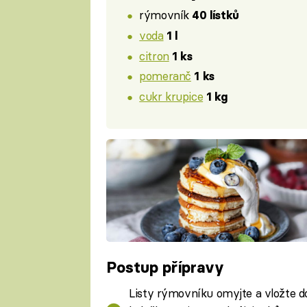
rýmovník
40 lístků
voda
1 l
citron
1 ks
pomeranč
1 ks
cukr krupice
1 kg
Postup přípravy
Listy rýmovníku omyjte a vložte do