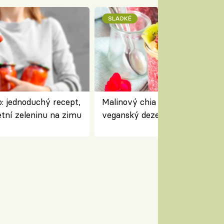
SLADKÉ
: jednoduchý recept,
Malinový chia pudink s kokose
etní zeleninu na zimu
veganský dezert plný ovoce a
ořechů