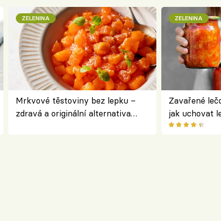
ZELENINA
ZELENINA
Mrkvové těstoviny bez lepku –
Zavařené lečo
zdravá a originální alternativa
jak uchovat l
klasiky