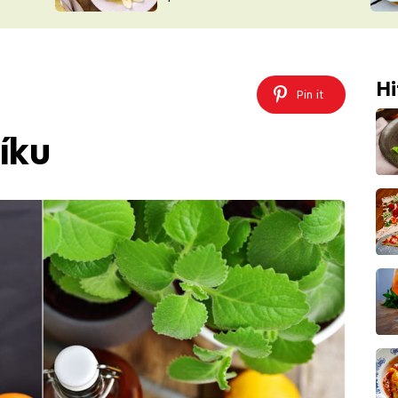
ŠÉFREDAK
VYCHYTÁVKY
SOUTĚŽ FR
NA NÁKUPECH
ČASOPIS
Hi
Pin it
íku