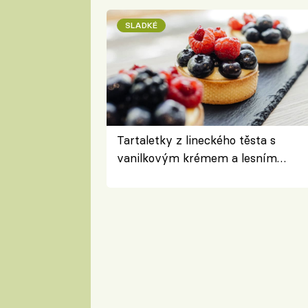
SLADKÉ
Tartaletky z lineckého těsta s
vanilkovým krémem a lesním
ovocem podle Bread Society