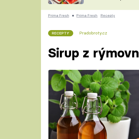
nepotřebujete troubu
ZDENĚK
ČESKO NA TALÍŘI
POHLREICH
Prima Fresh
■
Prima Fresh
Recepty
KAROLÍNA,
JAROSLAV SAPÍK
DOMÁCÍ
Pradobroty.cz
RECEPTY
KUCHAŘKA
KAROLÍNA
KAMBERSKÁ
Sirup z rýmovn