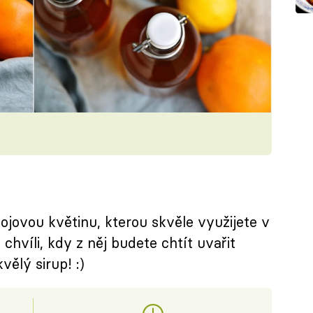
jovou květinu, kterou skvěle využijete v
hvíli, kdy z něj budete chtít uvařit
ělý sirup! :)