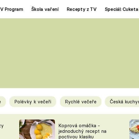
V Program
Škola vaření
Recepty z TV
Speciál: Cuketa
Polévky
Saláty
ČESKÁ KLASIKA
TĚSTOVIN
SILNÉ VÝVARY
SLADKÉ
KRÉMOVÉ
BEZMASÁ J
e
Polévky k večeři
Rychlé večeře
Česká kuchy
y
Tipy a triky
Novink
zy
Koprová omáčka -
jednoduchý recept na
poctivou klasiku
KAM ZA JÍDLEM
BLOG