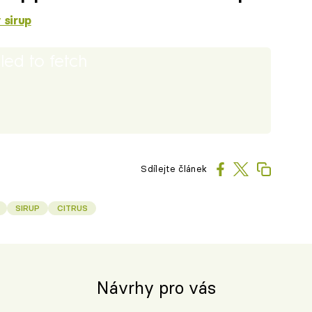
 sirup
iled to fetch
Sdílejte článek
SIRUP
CITRUS
Návrhy pro vás