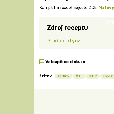
Kompletní recept najdete ZDE:
Mátový
Fa
Zdroj receptu
Pradobroty.cz
Vstoupit do diskuze
ŠTÍTKY
CITRON
ČAJ
CUKR
HRNEC