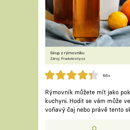
Sirup z rýmovníku
Zdroj: Pradobroty.cz
66x
Rýmovník můžete mít jako poko
kuchyni. Hodit se vám může ve c
voňavý čaj nebo právě tento skv