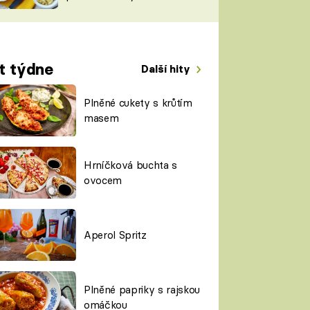
TORKY
ESH
t týdne
Další hity
Plněné cukety s krůtím
masem
Hrníčková buchta s
ovocem
Aperol Spritz
Plněné papriky s rajskou
omáčkou