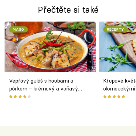
Přečtěte si také
MASO
RECEPTY
Vepřový guláš s houbami a
Křupavé květ
pórkem – krémový a voňavý
olomouckými 
pokrm z jednoho hrnce
bezlepkový o
českým sýre