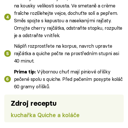
na kousky velikosti sousta. Ve smetaně a crème
fraîche rozšlehejte vejce, dochuťte solí a pepřem.
Směs spojte s kapustou a nasekanými rajčaty.
Omyjte cherry rajčátka, odstraňte stopku, rozpulte
je a odstraňte vnitřek.
Náplň rozprostřete na korpus, navrch upravte
rajčátka a quiche pečte na prostředním stupni asi
40 minut.
Výbornou chuť mají piniové oříšky
Prima tip:
pečené spolu s quiche. Před pečením posypte koláč
60 gramy oříšků.
Zdroj receptu
kuchařka Quiche a koláče