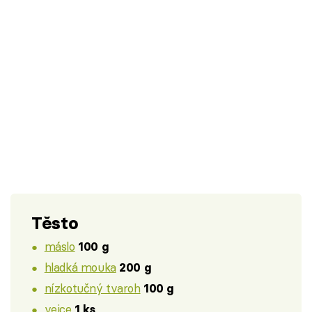
Těsto
máslo
100 g
hladká mouka
200 g
nízkotučný tvaroh
100 g
vejce
1 ks