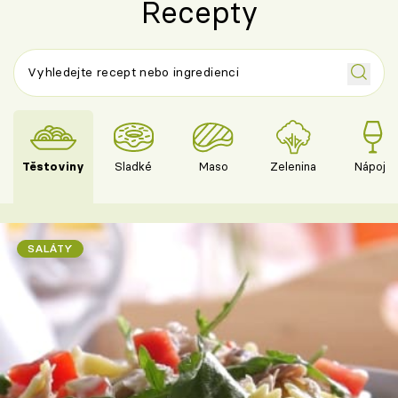
Recepty
Těstoviny
Sladké
Maso
Zelenina
Nápoje
SALÁTY