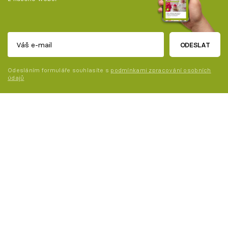
ODESLAT
Odesláním formuláře souhlasíte s
podmínkami zpracování osobních
údajů