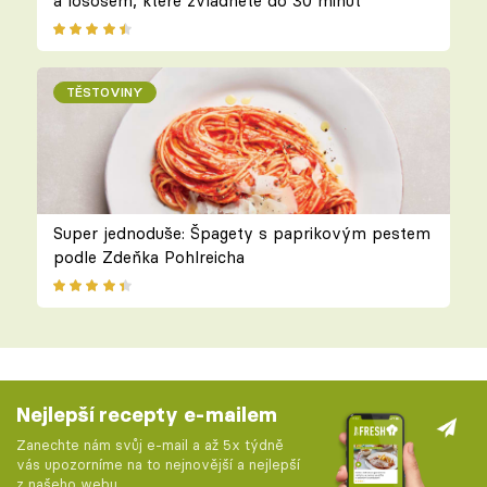
a lososem, které zvládnete do 30 minut
TĚSTOVINY
Super jednoduše: Špagety s paprikovým pestem
podle Zdeňka Pohlreicha
Nejlepší recepty e-mailem
Zanechte nám svůj e-mail a až 5x týdně
vás upozorníme na to nejnovější a nejlepší
z našeho webu.