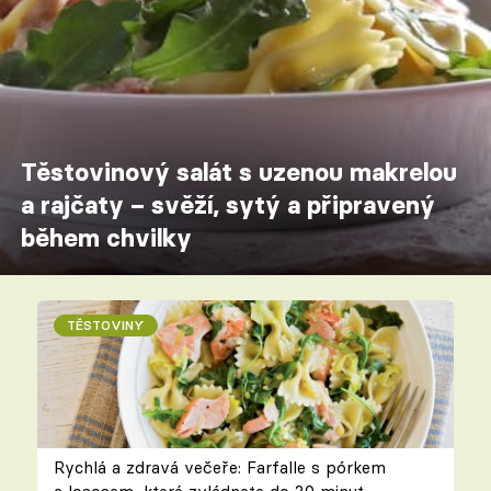
Těstovinový salát s uzenou makrelou
a rajčaty – svěží, sytý a připravený
během chvilky
TĚSTOVINY
Rychlá a zdravá večeře: Farfalle s pórkem