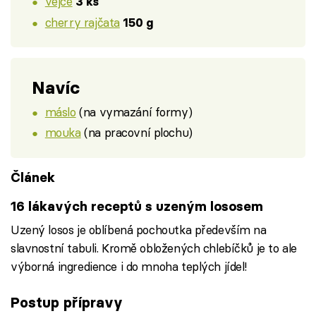
vejce
3 ks
cherry rajčata
150 g
Navíc
máslo
(na vymazání formy)
mouka
(na pracovní plochu)
Článek
16 lákavých receptů s uzeným lososem
Uzený losos je oblíbená pochoutka především na
slavnostní tabuli. Kromě obložených chlebíčků je to ale
výborná ingredience i do mnoha teplých jídel!
Postup přípravy