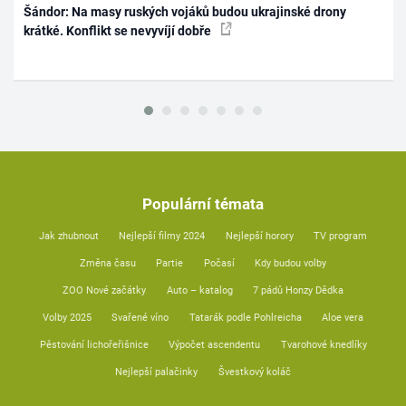
Šándor: Na masy ruských vojáků budou ukrajinské drony
krátké. Konflikt se nevyvíjí dobře
Populární témata
Jak zhubnout
Nejlepší filmy 2024
Nejlepší horory
TV program
Změna času
Partie
Počasí
Kdy budou volby
ZOO Nové začátky
Auto – katalog
7 pádů Honzy Dědka
Volby 2025
Svařené víno
Tatarák podle Pohlreicha
Aloe vera
Pěstování lichořeřišnice
Výpočet ascendentu
Tvarohové knedlíky
Nejlepší palačinky
Švestkový koláč