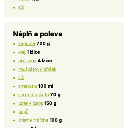
sůl
Náplň a poleva
kapusta
700 g
olej
1 lžíce
bílé víno
4 lžíce
muškátový oříšek
sůl
smetana
100 ml
sušená rajčata
70 g
uzený losos
150 g
pepř
crème fraîche
100 g