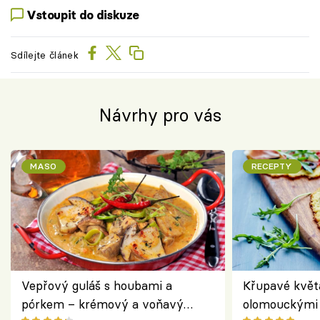
Vstoupit do diskuze
Sdílejte článek
Návrhy pro vás
MASO
RECEPTY
Vepřový guláš s houbami a
Křupavé květ
pórkem – krémový a voňavý
olomouckými 