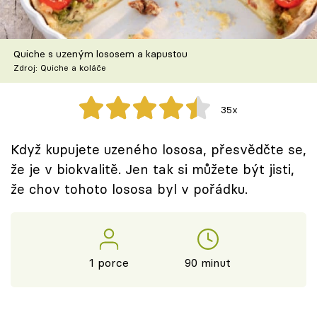
Škola vaření
Recepty z TV
Quiche s uzeným lososem a kapustou
Zdroj: Quiche a koláče
Speciál: Cuketa
35x
Těhotnej kuchař
Když kupujete uzeného lososa, přesvědčte se,
Sledujte prima+
že je v biokvalitě. Jen tak si můžete být jisti,
že chov tohoto lososa byl v pořádku.
Přihlášení
Sledujte nás
1 porce
90 minut