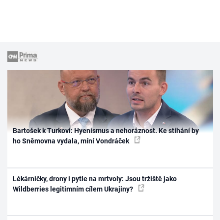
Bartošek k Turkovi: Hyenismus a nehoráznost. Ke stíhání by
ho Sněmovna vydala, míní Vondráček
Lékárničky, drony i pytle na mrtvoly: Jsou tržiště jako
Wildberries legitimním cílem Ukrajiny?