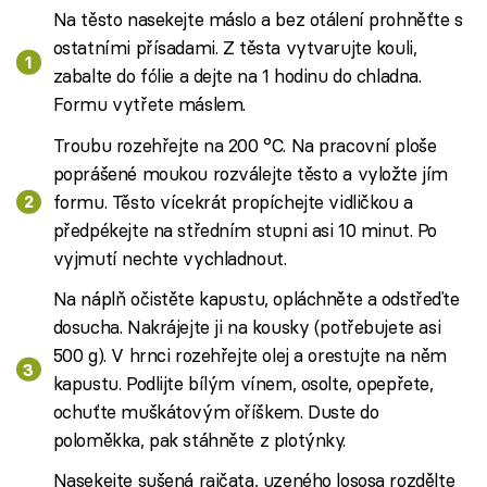
Na těsto nasekejte máslo a bez otálení prohněťte s
ostatními přísadami. Z těsta vytvarujte kouli,
zabalte do fólie a dejte na 1 hodinu do chladna.
Formu vytřete máslem.
Troubu rozehřejte na 200 °C. Na pracovní ploše
poprášené moukou rozválejte těsto a vyložte jím
formu. Těsto vícekrát propíchejte vidličkou a
předpékejte na středním stupni asi 10 minut. Po
vyjmutí nechte vychladnout.
Na náplň očistěte kapustu, opláchněte a odstřeďte
dosucha. Nakrájejte ji na kousky (potřebujete asi
500 g). V hrnci rozehřejte olej a orestujte na něm
kapustu. Podlijte bílým vínem, osolte, opepřete,
ochuťte muškátovým oříškem. Duste do
poloměkka, pak stáhněte z plotýnky.
Nasekejte sušená rajčata, uzeného lososa rozdělte