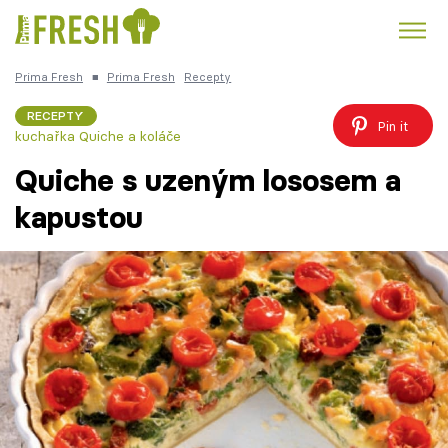
Prima Fresh
■
Prima Fresh
Recepty
Kuře
Polévky k večeři
Rychlé večeře
Trendy:
RECEPTY
Pin it
kuchařka Quiche a koláče
Česká kuchyně
Čokoláda
Quiche s uzeným lososem a
kapustou
Témata
Recepty
Články
TV Program