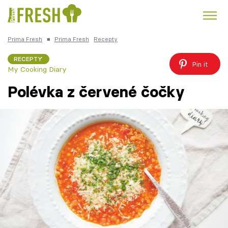
Prima Fresh
■
Prima Fresh
Recepty
Kuře
Polévky k večeři
Rychlé večeře
Trendy:
RECEPTY
Pin it
My Cooking Diary
Česká kuchyně
Čokoláda
Polévka z červené čočky
Témata
Recepty
Články
TV Program