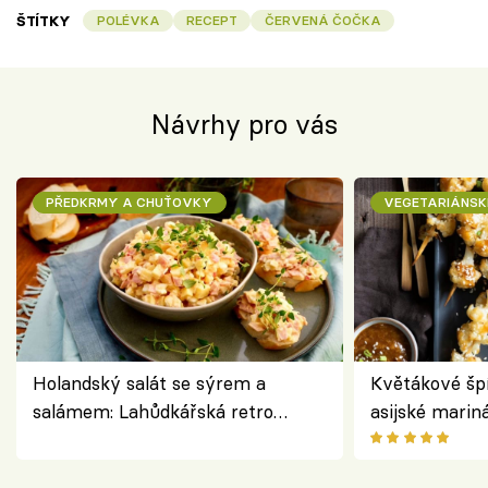
ŠTÍTKY
POLÉVKA
RECEPT
ČERVENÁ ČOČKA
Návrhy pro vás
PŘEDKRMY A CHUŤOVKY
VEGETARIÁNSK
Holandský salát se sýrem a
Květákové šp
salámem: Lahůdkářská retro
asijské marin
klasika, která chutná stejně skvěle
chuťovka z gr
jako dřív