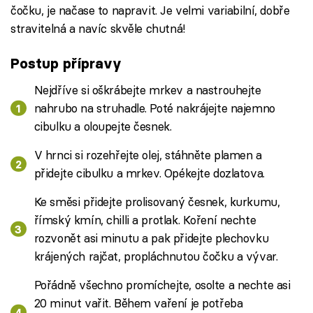
čočku, je načase to napravit. Je velmi variabilní, dobře
stravitelná a navíc skvěle chutná!
Postup přípravy
Nejdříve si oškrábejte mrkev a nastrouhejte
nahrubo na struhadle. Poté nakrájejte najemno
cibulku a oloupejte česnek.
V hrnci si rozehřejte olej, stáhněte plamen a
přidejte cibulku a mrkev. Opékejte dozlatova.
Ke směsi přidejte prolisovaný česnek, kurkumu,
římský kmín, chilli a protlak. Koření nechte
rozvonět asi minutu a pak přidejte plechovku
krájených rajčat, propláchnutou čočku a vývar.
Pořádně všechno promíchejte, osolte a nechte asi
20 minut vařit. Během vaření je potřeba