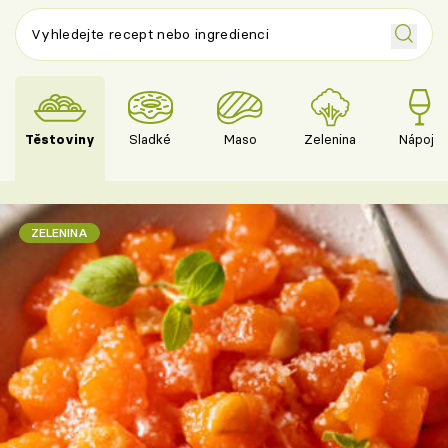
Těstoviny
Sladké
Maso
Zelenina
Nápoje
ZELENINA