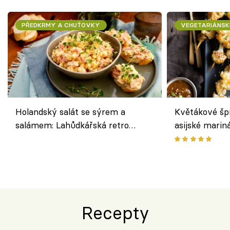
PŘEDKRMY A CHUŤOVKY
VEGETARIÁNSK
Holandský salát se sýrem a
Květákové šp
salámem: Lahůdkářská retro
asijské marin
klasika, která chutná stejně skvěle
chuťovka z gr
jako dřív
Recepty