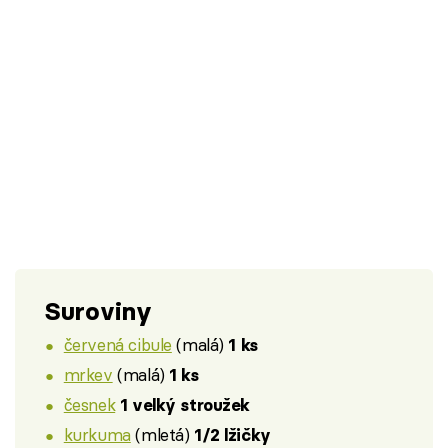
Suroviny
červená cibule
(malá)
1 ks
mrkev
(malá)
1 ks
česnek
1 velký stroužek
kurkuma
(mletá)
1/2 lžičky