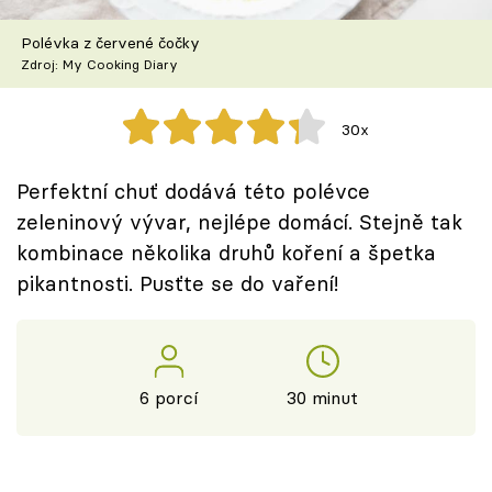
Škola vaření
Polévka z červené čočky
Zdroj: My Cooking Diary
Recepty z TV
Speciál: Cuketa
30x
Těhotnej kuchař
Perfektní chuť dodává této polévce
zeleninový vývar, nejlépe domácí. Stejně tak
Sledujte prima+
kombinace několika druhů koření a špetka
pikantnosti. Pusťte se do vaření!
Přihlášení
Sledujte nás
6 porcí
30 minut