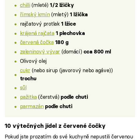
chilli
(mleté)
1/2 lžičky
římský kmín
(mletý)
1 lžička
rajčatový protlak
1 lžíce
krájená rajčata
1 plechovka
červená čočka
180 g
zeleninový vývar
(domácí)
cca 800 ml
Olivový olej
cukr
(nebo sirup (javorový nebo agáve))
trochu
sůl
pažitka
(čerstvá)
podle chuti
parmazán
podle chuti
10 výtečných jídel z červené čočky
Pokud jste prozatím do své kuchyně nepustili červenou