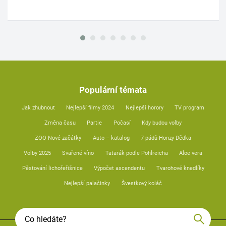
Populární témata
Jak zhubnout
Nejlepší filmy 2024
Nejlepší horory
TV program
Změna času
Partie
Počasí
Kdy budou volby
ZOO Nové začátky
Auto – katalog
7 pádů Honzy Dědka
Volby 2025
Svařené víno
Tatarák podle Pohlreicha
Aloe vera
Pěstování lichořeřišnice
Výpočet ascendentu
Tvarohové knedlíky
Nejlepší palačinky
Švestkový koláč