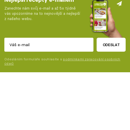
Zanechte nám svůj e-mail a až 5x týdně
vás upozorníme na to nejnovější a nejlepší
z našeho webu.
ODESLAT
Odesláním formuláře souhlasíte s
podmínkami zpracování osobních
údajů