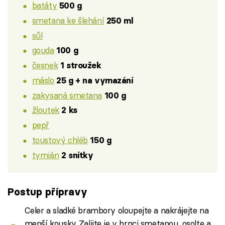
batáty
500 g
smetana ke šlehání
250 ml
sůl
gouda
100 g
česnek
1 stroužek
máslo
25 g + na vymazání
zakysaná smetana
100 g
žloutek
2 ks
pepř
toustový chléb
150 g
tymián
2 snítky
Postup přípravy
Celer a sladké brambory oloupejte a nakrájejte na
menší kousky. Zalijte je v hrnci smetanou, osolte a