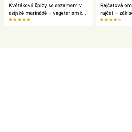
Květákové špízy se sezamem v
Rajčatová om
asijské marinádě – vegetariánská
rajčat – zákla
chuťovka z grilu