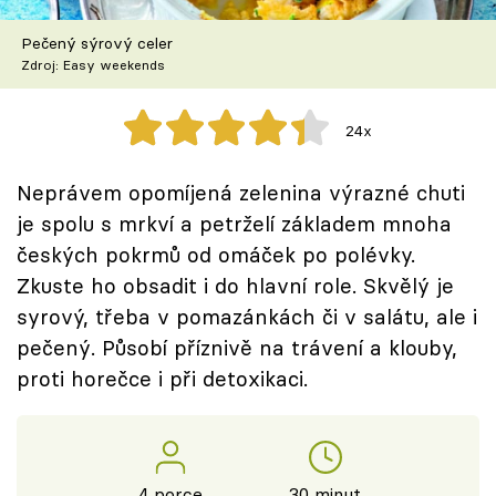
Škola vaření
Pečený sýrový celer
Zdroj: Easy weekends
Recepty z TV
Speciál: Cuketa
24x
Těhotnej kuchař
Neprávem opomíjená zelenina výrazné chuti
je spolu s mrkví a petrželí základem mnoha
Sledujte prima+
českých pokrmů od omáček po polévky.
Zkuste ho obsadit i do hlavní role. Skvělý je
Přihlášení
syrový, třeba v pomazánkách či v salátu, ale i
pečený. Působí příznivě na trávení a klouby,
proti horečce i při detoxikaci.
Sledujte nás
4 porce
30 minut