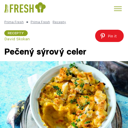
Prima Fresh
■
Prima Fresh
Recepty
Kuře
Polévky k večeři
Rychlé večeře
Trendy:
RECEPTY
Pin it
David Skokan
Česká kuchyně
Čokoláda
Pečený sýrový celer
Témata
Recepty
Články
TV Program