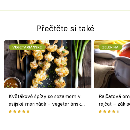
Přečtěte si také
VEGETARIÁNSKÉ
ZELENINA
Květákové špízy se sezamem v
Rajčatová om
asijské marinádě – vegetariánská
rajčat – zákla
chuťovka z grilu