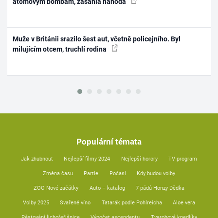
atomovým bombám, zasáhla náhoda
Muže v Británii srazilo šest aut, včetně policejního. Byl
milujícím otcem, truchlí rodina
Populární témata
Jak zhubnout
Nejlepší filmy 2024
Nejlepší horory
TV program
Změna času
Partie
Počasí
Kdy budou volby
ZOO Nové začátky
Auto – katalog
7 pádů Honzy Dědka
Volby 2025
Svařené víno
Tatarák podle Pohlreicha
Aloe vera
Pěstování lichořeřišnice
Výpočet ascendentu
Tvarohové knedlíky