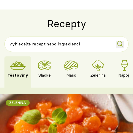
Recepty
Těstoviny
Sladké
Maso
Zelenina
Nápoje
ZELENINA