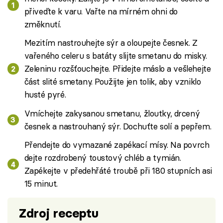
přiveďte k varu. Vařte na mírném ohni do
změknutí.
Mezitím nastrouhejte sýr a oloupejte česnek. Z
vařeného celeru s batáty slijte smetanu do misky.
Zeleninu rozšťouchejte. Přidejte máslo a vešlehejte
část slité smetany. Použijte jen tolik, aby vzniklo
husté pyré.
Vmíchejte zakysanou smetanu, žloutky, drcený
česnek a nastrouhaný sýr. Dochuťte solí a pepřem.
Přendejte do vymazané zapékací mísy. Na povrch
dejte rozdrobený toustový chléb a tymián.
Zapékejte v předehřáté troubě při 180 stupních asi
15 minut.
Zdroj receptu