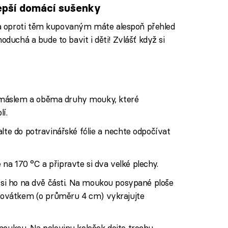
epší domácí sušenky
a oproti těm kupovaným máte alespoň přehled
oduchá a bude to bavit i děti! Zvlášť když si
máslem a oběma druhy mouky, které
í.
alte do potravinářské fólie a nechte odpočívat
a 170 °C a připravte si dva velké plechy.
e si ho na dvě části. Na moukou posypané ploše
rajovátkem (o průměru 4 cm) vykrajujte
moukou. Na polovinu koleček dejte trochu