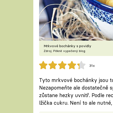
Mrkvové bochánky s povidly
Zdroj: Pěkně vypečený blog
31x
Tyto mrkvové bochánky jsou to
Nezapomeňte ale dostatečně sp
zůstane hezky uvnitř. Podle rec
lžička cukru. Není to ale nutné, 