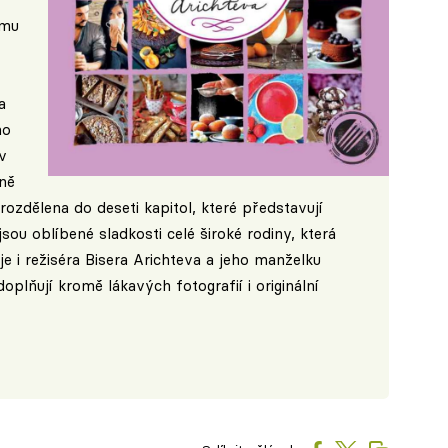
ému
a
ho
v
ně
rozdělena do deseti kapitol, které představují
sou oblíbené sladkosti celé široké rodiny, která
je i režiséra Bisera Arichteva a jeho manželku
plňují kromě lákavých fotografií i originální