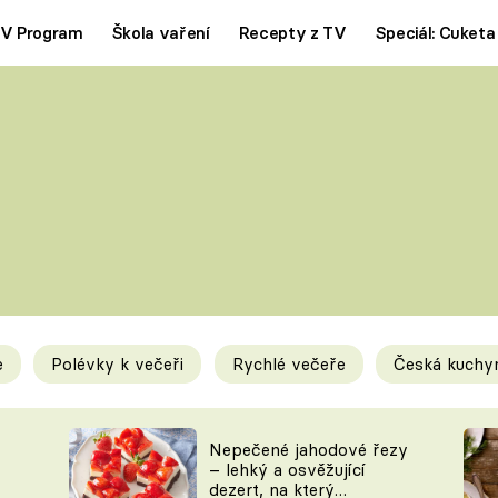
V Program
Škola vaření
Recepty z TV
Speciál: Cuketa
Polévky
Saláty
ČESKÁ KLASIKA
TĚSTOVIN
SILNÉ VÝVARY
SLADKÉ
KRÉMOVÉ
BEZMASÁ J
e
Polévky k večeři
Rychlé večeře
Česká kuchy
y
Tipy a triky
Novink
Nepečené jahodové řezy
– lehký a osvěžující
dezert, na který
KAM ZA JÍDLEM
BLOG