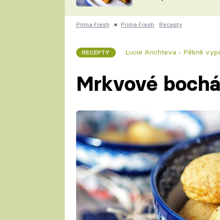
skvělý způsob, jak
ZDENĚK
zpracovat přerostlé
ČESKO NA TALÍŘI
cukety
POHLREICH
Prima Fresh
■
Prima Fresh
Recepty
KAROLÍNA,
JAROSLAV SAPÍK
DOMÁCÍ
Lucie Arichteva - Pěkně vyp
RECEPTY
KUCHAŘKA
KAROLÍNA
KAMBERSKÁ
Mrkvové bochá