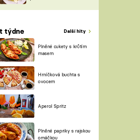
TORKY
ESH
t týdne
Další hity
Plněné cukety s krůtím
masem
Hrníčková buchta s
ovocem
Aperol Spritz
Plněné papriky s rajskou
omáčkou