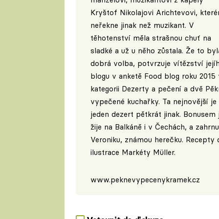
Kryštof Nikolajovi Arichtevovi, kter
neřekne jinak než muzikant. V
těhotenství měla strašnou chuť na
sladké a už u něho zůstala. Že to byl
dobrá volba, potvrzuje vítězství její
blogu v anketě Food blog roku 2015 
kategorii Dezerty a pečení a dvě Pěk
vypečené kuchařky. Ta nejnovější je 
jeden dezert pětkrát jinak. Bonusem j
žije na Balkáně i v Čechách, a zahrnu
Veroniku, známou herečku. Recepty do
ilustrace Markéty Müller.
www.peknevypecenykramek.cz