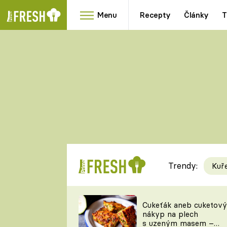
Menu
Recepty
Články
T
Oblíbené
Přílohy
recepty
HRANOLKY
HOUBY
KNEDLÍKY
DÝNĚ
KAŠE
RYCHLOVKY
Trendy:
Kuř
Populární
Videorecept
Cukeťák aneb cuketový
nákyp na plech
kuchaři
s uzeným masem –
TEĎ VAŘÍ ŠÉF!