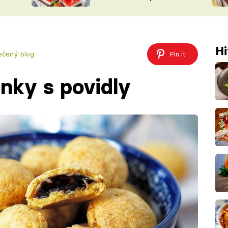
nepotřebujete troubu
ŠÉFREDAK
VYCHYTÁVKY
SOUTĚŽ FR
NA NÁKUPECH
ČASOPIS
Hi
ečený blog
Pin it
nky s povidly