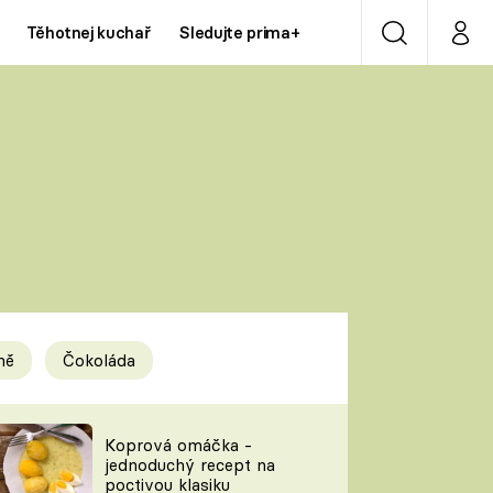
Těhotnej kuchař
Sledujte prima+
Vyhledávání
Můj p
Prima+
Y
CNN Prima NEWS
Prima ZOOM
ÍDLA
Prima LIVING
Prima Ženy
ně
Čokoláda
Prima LAJK
y
Koprová omáčka -
jednoduchý recept na
Sledujte nás
poctivou klasiku