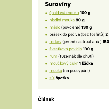
Suroviny
špaldová mouka
100 g
hladká mouka
90 g
máslo
(povolené)
130 g
prášek do pečiva (bez fosfátů)
2
mrkev
(jemně nastrouhaná )
150
švestková povidla
130 g
rum
(tuzemák dle chuti)
moučkový cukr
1 lžička
mouka
(na podsypání)
sůl
špetka
Článek