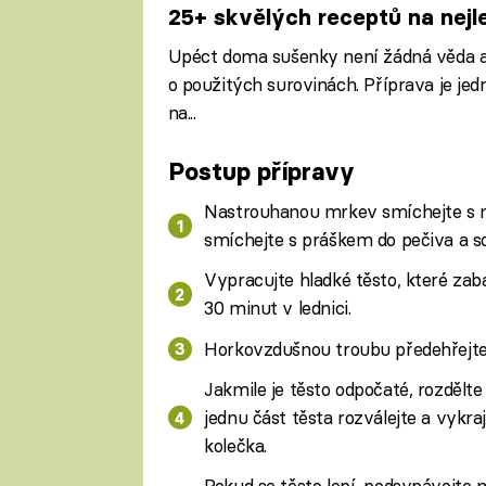
25+ skvělých receptů na nejl
Upéct doma sušenky není žádná věda 
o použitých surovinách. Příprava je jedn
na...
Postup přípravy
Nastrouhanou mrkev smíchejte s 
smíchejte s práškem do pečiva a sol
Vypracujte hladké těsto, které zab
30 minut v lednici.
Horkovzdušnou troubu předehřejte n
Jakmile je těsto odpočaté, rozdělt
jednu část těsta rozválejte a vyk
kolečka.
Pokud se těsto lepí, podsypávejte 