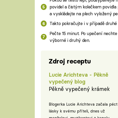
povidel a čistým kolečkem povidla 
a vyskládejte na plech vyložený p
Takto pokračujte i v případě druhé
Pečte 15 minut. Po upečení necht
výborné i druhý den.
Zdroj receptu
Lucie Arichteva - Pěkně
vypečený blog
Pěkně vypečený krámek
Blogerka Lucie Arichteva začala péct
lásky k svému příteli, dnes už
manželovi, muzikantovi z kapely