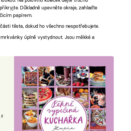
přikryjte. Důkladně upevněte okraje, zahlaďte
ečicím papírem.
 části těsta, dokud ho všechno nespotřebujete.
e mrkvánky úplně vystydnout. Jsou měkké a
 z