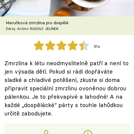
Škola vaření
Recepty z TV
Meruňková zmrzlina pro dospělé
Zdroj: Archiv RUDOLF JELÍNEK
Speciál: Cuketa
31x
Těhotnej kuchař
Zmrzlina k létu neodmyslitelně patří a není to
Sledujte prima+
jen výsada dětí. Pokud si rádi dopřáváte
sladké a chladivé potěšení, zkuste si doma
Přihlášení
připravit speciální zmrzlinu ovoněnou dobrou
pálenkou. Je to překvapivé a lahodné! A na
každé „dospělácké“ párty s touhle lahůdkou
Sledujte nás
určitě zabodujete.