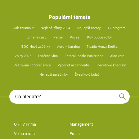
Populární témata
Jak zhubnout
Nejlepší filmy 2024
Nejlepší horory
TV program
Změna času
Partie
Počasí
Kdy budou volby
ZOO Nové začátky
Auto – katalog
7 pádů Honzy Dědka
Volby 2025
Svařené víno
Tatarák podle Pohlreicha
Aloe vera
Pěstování lichořeřišnice
Výpočet ascendentu
Tvarohové knedlíky
Nejlepší palačinky
Švestkový koláč
O FTV Prima
Management
Volná místa
Press