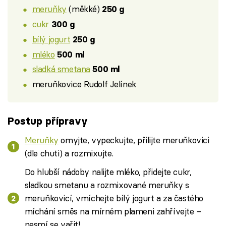
meruňky
(měkké)
250 g
cukr
300 g
bílý jogurt
250 g
mléko
500 ml
sladká smetana
500 ml
meruňkovice Rudolf Jelínek
Postup přípravy
Meruňky
omyjte, vypeckujte, přilijte meruňkovici
(dle chuti) a rozmixujte.
Do hlubší nádoby nalijte mléko, přidejte cukr,
sladkou smetanu a rozmixované meruňky s
meruňkovicí, vmíchejte bílý jogurt a za častého
míchání směs na mírném plameni zahřívejte –
nesmí se vařit!