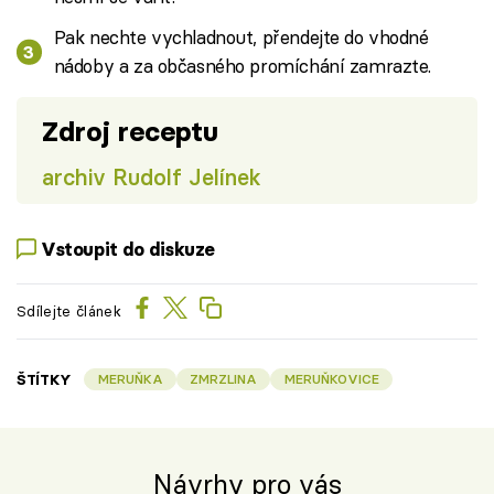
Pak nechte vychladnout, přendejte do vhodné
nádoby a za občasného promíchání zamrazte.
Zdroj receptu
archiv Rudolf Jelínek
Vstoupit do diskuze
Sdílejte článek
ŠTÍTKY
MERUŇKA
ZMRZLINA
MERUŇKOVICE
Návrhy pro vás