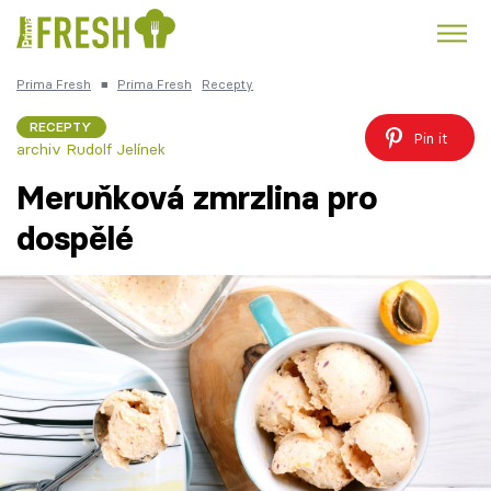
Prima Fresh
■
Prima Fresh
Recepty
Kuře
Polévky k večeři
Rychlé večeře
Trendy:
RECEPTY
Pin it
archiv Rudolf Jelínek
Česká kuchyně
Čokoláda
Meruňková zmrzlina pro
dospělé
Témata
Recepty
Články
TV Program