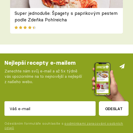
Super jednoduše: Špagety s paprikovým pestem
podle Zdeňka Pohlreicha
Nejlepší recepty e-mailem
Zanechte nám svůj e-mail a až 5x týdně
vás upozorníme na to nejnovější a nejlepší
z našeho webu.
ODESLAT
Odesláním formuláře souhlasíte s
podmínkami zpracování osobních
údajů