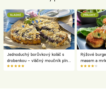
SLADKÉ
PŘÍLOHY
Jednoduchý borůvkový koláč s
Rýžové burge
drobenkou – vláčný moučník plný
masem a mrk
ovoce
salátem – leh