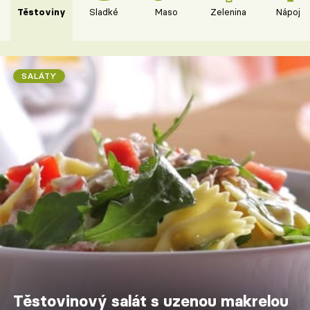
Těstoviny
Sladké
Maso
Zelenina
Nápoje
SALÁTY
Těstovinový salát s uzenou makrelou