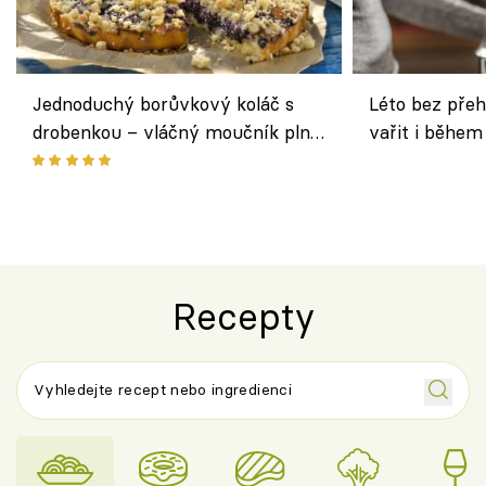
Jednoduchý borůvkový koláč s
Léto bez přeh
drobenkou – vláčný moučník plný
vařit i během
ovoce
Recepty