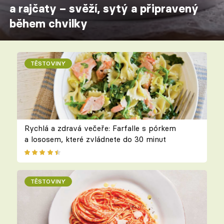
a rajčaty – svěží, sytý a připravený
během chvilky
TĚSTOVINY
Rychlá a zdravá večeře: Farfalle s pórkem
a lososem, které zvládnete do 30 minut
TĚSTOVINY