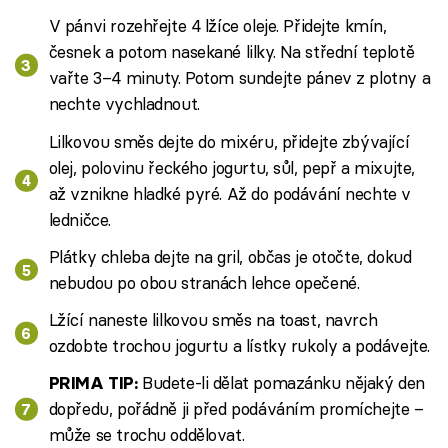
V pánvi rozehřejte 4 lžíce oleje. Přidejte kmín,
česnek a potom nasekané lilky. Na střední teplotě
vařte 3–4 minuty. Potom sundejte pánev z plotny a
nechte vychladnout.
Lilkovou směs dejte do mixéru, přidejte zbývající
olej, polovinu řeckého jogurtu, sůl, pepř a mixujte,
až vznikne hladké pyré. Až do podávání nechte v
ledničce.
Plátky chleba dejte na gril, občas je otočte, dokud
nebudou po obou stranách lehce opečené.
Lžící naneste lilkovou směs na toast, navrch
ozdobte trochou jogurtu a lístky rukoly a podávejte.
Budete-li dělat pomazánku nějaký den
PRIMA TIP:
dopředu, pořádně ji před podáváním promíchejte –
může se trochu oddělovat.