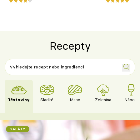
pokrm z jednoho hrnce
bezlepkový o
českým sýre
Recepty
Těstoviny
Sladké
Maso
Zelenina
Nápoje
SALÁTY