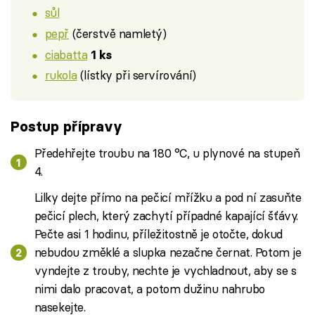
sůl
pepř
(čerstvě namletý)
ciabatta
1 ks
rukola
(lístky při servírování)
Postup přípravy
Předehřejte troubu na 180 °C, u plynové na stupeň
4.
Lilky dejte přímo na pečicí mřížku a pod ní zasuňte
pečicí plech, který zachytí případné kapající šťávy.
Pečte asi 1 hodinu, příležitostně je otočte, dokud
nebudou změklé a slupka nezačne černat. Potom je
vyndejte z trouby, nechte je vychladnout, aby se s
nimi dalo pracovat, a potom dužinu nahrubo
nasekejte.