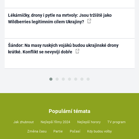
Lékárničky, drony i pytle na mrtvoly: Jsou tržiště jako
Wildberries legitimním cílem Ukrajiny?
Šándor: Na masy ruských vojáků budou ukrajinské drony
krátké. Konflikt se nevyvíjí dobře
Populární témata
Jak zhubnout
Nejlepší filmy 2024
Nejlepší horory
TV program
Změna času
Partie
Počasí
Kdy budou volby