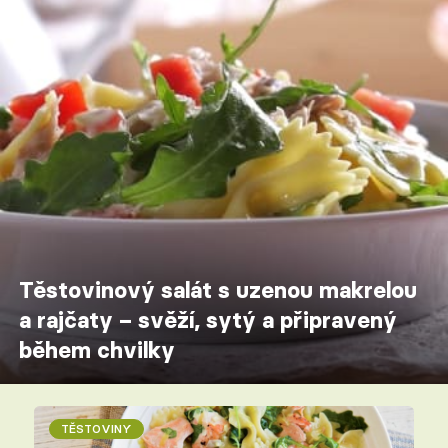
Těstovinový salát s uzenou makrelou
a rajčaty – svěží, sytý a připravený
během chvilky
TĚSTOVINY