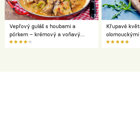
Vepřový guláš s houbami a
Křupavé květ
pórkem – krémový a voňavý
olomouckými 
pokrm z jednoho hrnce
bezlepkový o
českým sýre