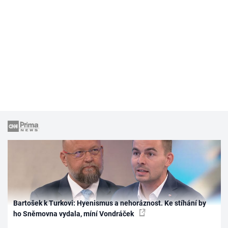
Bartošek k Turkovi: Hyenismus a nehoráznost. Ke stíhání by
ho Sněmovna vydala, míní Vondráček