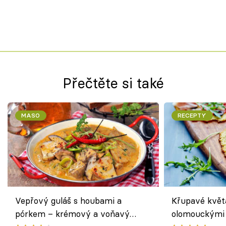
Přečtěte si také
MASO
RECEPTY
Vepřový guláš s houbami a
Křupavé květ
pórkem – krémový a voňavý
olomouckými 