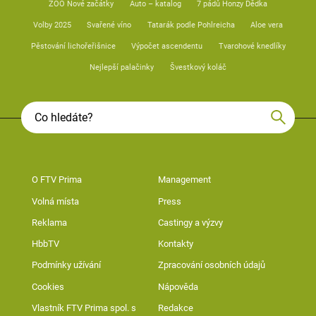
ZOO Nové začátky
Auto – katalog
7 pádů Honzy Dědka
Volby 2025
Svařené víno
Tatarák podle Pohlreicha
Aloe vera
Pěstování lichořeřišnice
Výpočet ascendentu
Tvarohové knedlíky
Nejlepší palačinky
Švestkový koláč
O FTV Prima
Management
Volná místa
Press
Reklama
Castingy a výzvy
HbbTV
Kontakty
Podmínky užívání
Zpracování osobních údajů
Cookies
Nápověda
Vlastník FTV Prima spol. s
Redakce