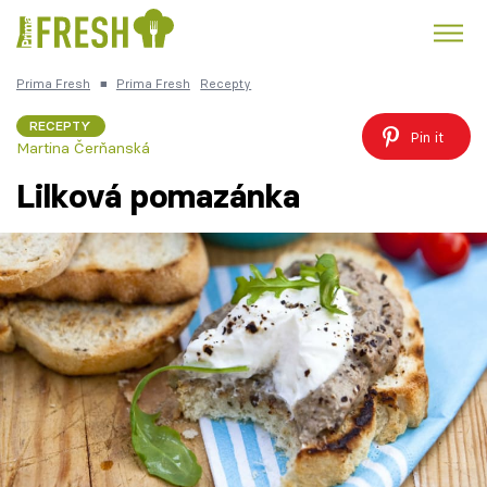
Prima Fresh
■
Prima Fresh
Recepty
Kuře
Polévky k večeři
Rychlé večeře
Trendy:
RECEPTY
Pin it
Martina Čerňanská
Česká kuchyně
Čokoláda
Lilková pomazánka
Témata
Recepty
Články
TV Program