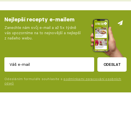
Nejlepší recepty e-mailem
Zanechte nám svůj e-mail a až 5x týdně
vás upozorníme na to nejnovější a nejlepší
z našeho webu.
ODESLAT
Odesláním formuláře souhlasíte s
podmínkami zpracování osobních
údajů