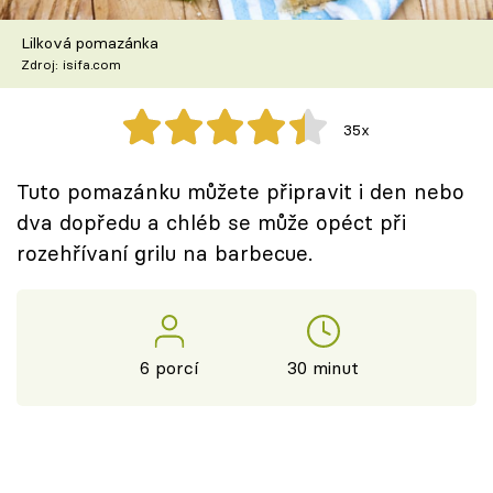
Škola vaření
Lilková pomazánka
Zdroj: isifa.com
Recepty z TV
Speciál: Cuketa
35x
Těhotnej kuchař
Tuto pomazánku můžete připravit i den nebo
dva dopředu a chléb se může opéct při
Sledujte prima+
rozehřívaní grilu na barbecue.
Přihlášení
6 porcí
30 minut
Sledujte nás