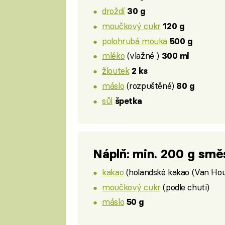
droždí
30 g
moučkový cukr
120 g
polohrubá mouka
500 g
mléko
(vlažné )
300 ml
žloutek
2 ks
máslo
(rozpuštěné)
80 g
sůl
špetka
Náplň: min. 200 g smě
kakao
(holandské kakao (Van Hou
moučkový cukr
(podle chuti)
máslo
50 g