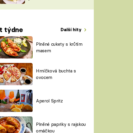
TORKY
ESH
t týdne
Další hity
Plněné cukety s krůtím
masem
Hrníčková buchta s
ovocem
Aperol Spritz
Plněné papriky s rajskou
omáčkou