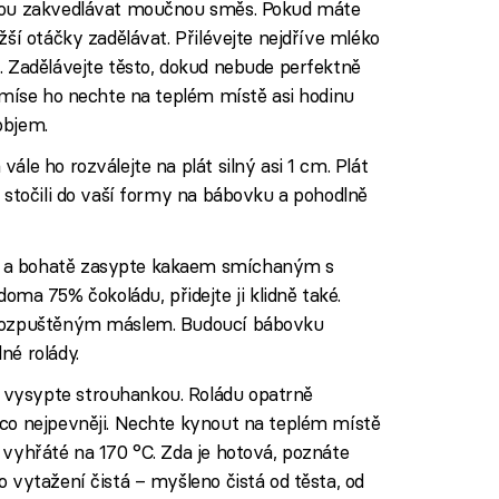
čkou zakvedlávat moučnou směs. Pokud máte
žší otáčky zadělávat. Přilévejte nejdříve mléko
. Zadělávejte těsto, dokud nebude perfektně
v míse ho nechte na teplém místě asi hodinu
objem.
ále ho rozválejte na plát silný asi 1 cm. Plát
o stočili do vaší formy na bábovku a pohodlně
 a bohatě zasypte kakaem smíchaným s
 75% čokoládu, přidejte ji klidně také.
 rozpuštěným máslem. Budoucí bábovku
né rolády.
vysypte strouhankou. Roládu opatrně
 co nejpevněji. Nechte kynout na teplém místě
 vyhřáté na 170 °C. Zda je hotová, poznáte
o vytažení čistá – myšleno čistá od těsta, od