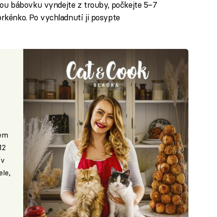
ou bábovku vyndejte z trouby, počkejte 5–7
/prkénko. Po vychladnutí ji posypte
nem
12
ív
le,