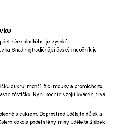
ovku
upéct něco sladkého, je vysoká
vka. Snad nejtradičnější český moučník je
žičku cukru, menší lžíci mouky a promíchejte.
ravte těstíčko. Nyní nechte vzejít kvásek, trvá
lečně s cukrem. Doprostřed udělejte důlek a
 Kolem dokola podél stěny mísy udělejte žlábek