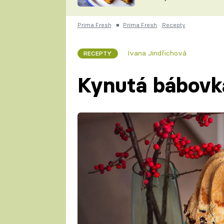
skvělý způsob, jak
ZDENĚK
zpracovat přerostlé
ČESKO NA TALÍŘI
cukety
POHLREICH
Prima Fresh
■
Prima Fresh
Recepty
KAROLÍNA,
JAROSLAV SAPÍK
DOMÁCÍ
Ivana Jindřichová
RECEPTY
KUCHAŘKA
KAROLÍNA
KAMBERSKÁ
Kynutá bábovk