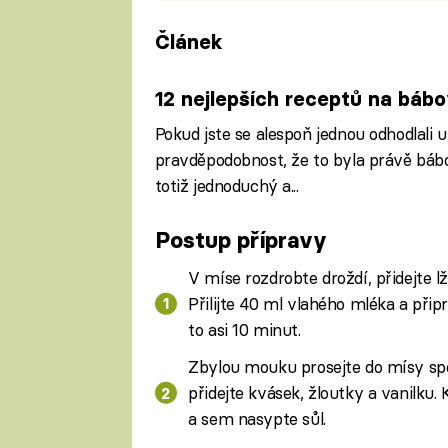
Článek
12 nejlepších receptů na báb
Pokud jste se alespoň jednou odhodlali 
pravděpodobnost, že to byla právě bábo
totiž jednoduchý a...
Postup přípravy
V míse rozdrobte droždí, přidejte l
Přilijte 40 ml vlahého mléka a přip
to asi 10 minut.
Zbylou mouku prosejte do mísy spo
přidejte kvásek, žloutky a vanilku.
a sem nasypte sůl.