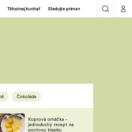
Těhotnej kuchař
Sledujte prima+
Vyhledávání
Můj p
Prima+
Y
CNN Prima NEWS
Prima ZOOM
ÍDLA
Prima LIVING
Prima Ženy
ně
Čokoláda
Prima LAJK
y
Koprová omáčka -
jednoduchý recept na
Sledujte nás
poctivou klasiku