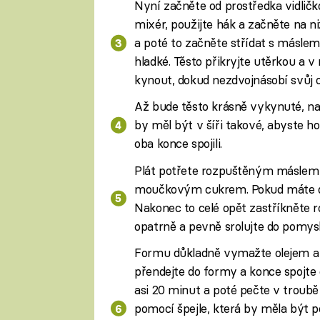
Nyní začněte od prostředka vidli
mixér, použijte hák a začněte na ni
a poté to začněte střídat s máslem
hladké. Těsto přikryjte utěrkou a 
kynout, dokud nezdvojnásobí svůj 
Až bude těsto krásně vykynuté, na v
by měl být v šíři takové, abyste h
oba konce spojili.
Plát potřete rozpuštěným máslem
moučkovým cukrem. Pokud máte doma
Nakonec to celé opět zastříkněte
opatrně a pevně srolujte do pomysl
Formu důkladně vymažte olejem a 
přendejte do formy a konce spojte
asi 20 minut a poté pečte v troubě
pomocí špejle, která by měla být p