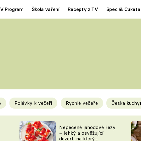
V Program
Škola vaření
Recepty z TV
Speciál: Cuketa
Polévky
Saláty
ČESKÁ KLASIKA
TĚSTOVIN
SILNÉ VÝVARY
SLADKÉ
KRÉMOVÉ
BEZMASÁ J
e
Polévky k večeři
Rychlé večeře
Česká kuchy
y
Tipy a triky
Novink
Nepečené jahodové řezy
– lehký a osvěžující
dezert, na který
KAM ZA JÍDLEM
BLOG