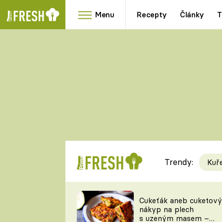
Menu
Recepty
Články
T
Oblíbené
Přílohy
recepty
HRANOLKY
HOUBY
KNEDLÍKY
DÝNĚ
KAŠE
RYCHLOVKY
Trendy:
Kuř
Populární
Videorecept
Cukeťák aneb cuketový
nákyp na plech
kuchaři
s uzeným masem –
TEĎ VAŘÍ ŠÉF!