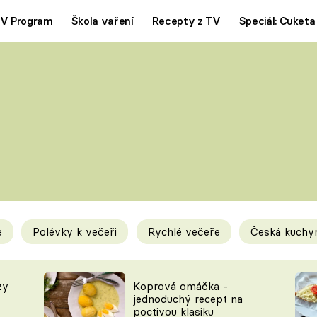
V Program
Škola vaření
Recepty z TV
Speciál: Cuketa
Polévky
Saláty
ČESKÁ KLASIKA
TĚSTOVIN
SILNÉ VÝVARY
SLADKÉ
KRÉMOVÉ
BEZMASÁ J
e
Polévky k večeři
Rychlé večeře
Česká kuchy
y
Tipy a triky
Novink
zy
Koprová omáčka -
jednoduchý recept na
poctivou klasiku
KAM ZA JÍDLEM
BLOG