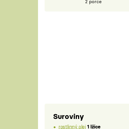
2 porce
Suroviny
rostlinný olej
1 lžíce