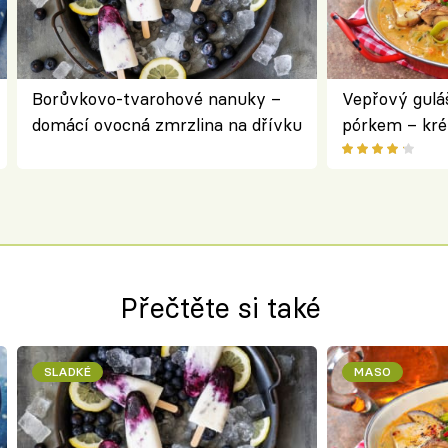
Borůvkovo-tvarohové nanuky –
Vepřový gulá
domácí ovocná zmrzlina na dřívku
pórkem – kr
pokrm z jedn
Přečtěte si také
SLADKÉ
MASO