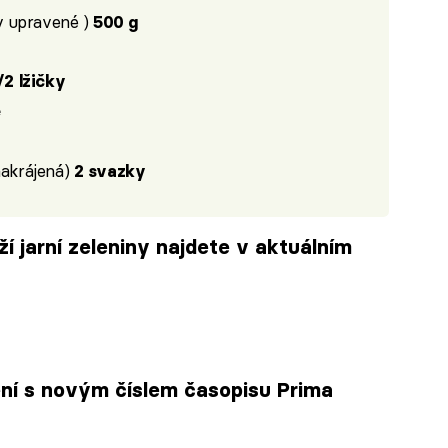
y upravené )
500 g
/2 lžičky
e
nakrájená)
2 svazky
í jarní zeleniny najdete v aktuálním
ení s novým číslem časopisu Prima