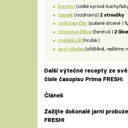
krevety
(velké syrové kuchyňsk
česnek
(rozdrcený)
2 stroužky
chilli papričky
(sušené drcené )
1
citronová šťáva
(čerstvá )
2 lžíc
mořská sůl
(hrubá )
jarní cibulka
(očištěná, našikmo 
Další výtečné recepty ze svěž
čísle časopisu Prima FRESH:
Článek
Zažijte dokonalé jarní probuz
FRESH!