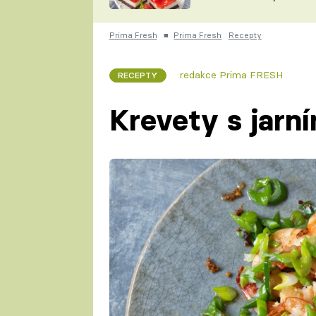
nepotřebujete troubu
ZDENĚK
ČESKO NA TALÍŘI
POHLREICH
Prima Fresh
■
Prima Fresh
Recepty
KAROLÍNA,
JAROSLAV SAPÍK
DOMÁCÍ
redakce Prima FRESH
RECEPTY
KUCHAŘKA
KAROLÍNA
KAMBERSKÁ
Krevety s jarní