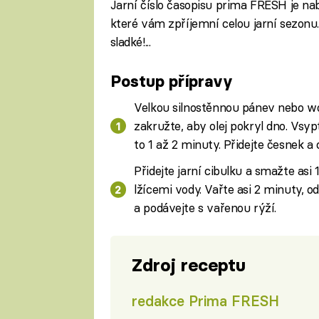
Jarní číslo časopisu prima FRESH je na
které vám zpříjemní celou jarní sezonu. 
sladké!...
Postup přípravy
Velkou silnostěnnou pánev nebo wok d
zakružte, aby olej pokryl dno. Vsy
to 1 až 2 minuty. Přidejte česnek a c
Přidejte jarní cibulku a smažte asi
lžícemi vody. Vařte asi 2 minuty, o
a podávejte s vařenou rýží.
Zdroj receptu
redakce Prima FRESH