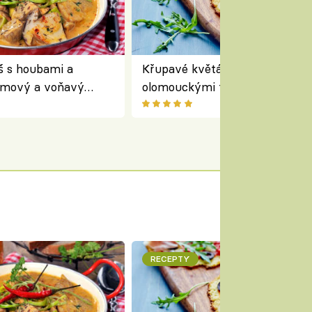
š s houbami a
Křupavé květákové minipizzy 
émový a voňavý
olomouckými tvarůžky:
oho hrnce
bezlepkový oběd s typicky
českým sýrem
RECEPTY