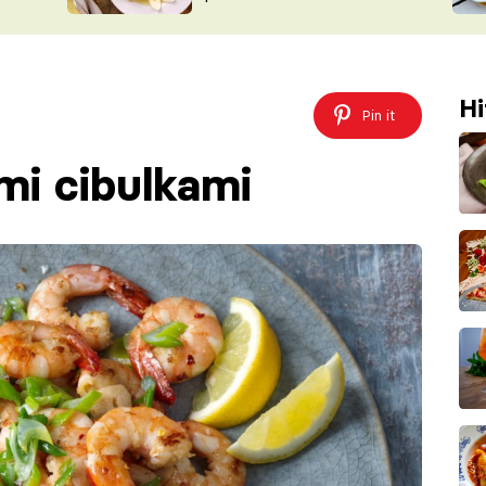
ŠÉFREDAK
VYCHYTÁVKY
SOUTĚŽ FR
NA NÁKUPECH
ČASOPIS
Hi
Pin it
mi cibulkami