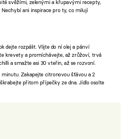
bité svěžími, zelenými a křupavými recepty,
Nechybí ani inspirace pro ty, co milují
ejte rozpálit. Vlijte do ní olej a pánví
pte krevety a promíchávejte, až zrůžoví, trvá
hilli a smažte asi 30 vteřin, až se rozvoní.
 1 minutu. Zakapejte citronovou šťávou a 2
dškrabejte přitom přípečky ze dna. Jídlo osolte