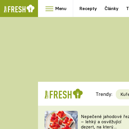
Menu
Recepty
Články
T
Oblíbené
Přílohy
recepty
HRANOLKY
HOUBY
KNEDLÍKY
DÝNĚ
KAŠE
RYCHLOVKY
Trendy:
Kuř
Populární
Videorecept
Nepečené jahodové ře
– lehký a osvěžující
kuchaři
dezert, na který
TEĎ VAŘÍ ŠÉF!