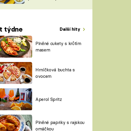
TORKY
ESH
t týdne
Další hity
Plněné cukety s krůtím
masem
Hrníčková buchta s
ovocem
Aperol Spritz
Plněné papriky s rajskou
omáčkou