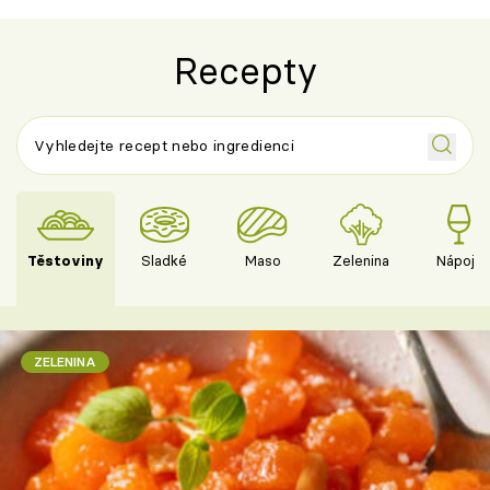
Recepty
Těstoviny
Sladké
Maso
Zelenina
Nápoje
ZELENINA