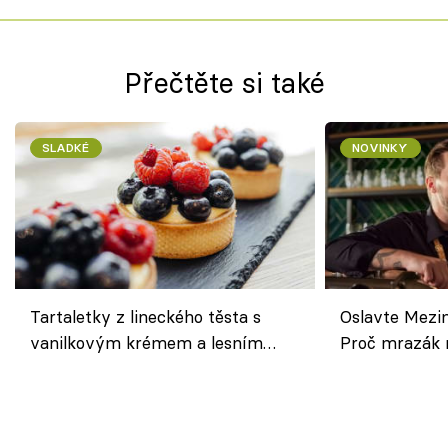
Přečtěte si také
SLADKÉ
NOVINKY
Tartaletky z lineckého těsta s
Oslavte Mezin
vanilkovým krémem a lesním
Proč mrazák n
ovocem podle Bread Society
horku vsadit 