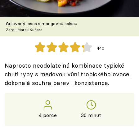
Škola vaření
Recepty z TV
Grilovaný losos s mangovou salsou
Zdroj: Marek Kučera
Speciál: Cuketa
44x
Těhotnej kuchař
Naprosto neodolatelná kombinace typické
Sledujte prima+
chuti ryby s medovou vůní tropického ovoce,
dokonalá souhra barev i konzistence.
Přihlášení
Sledujte nás
4 porce
30 minut