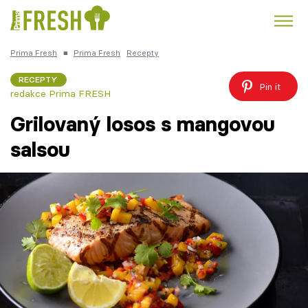
Prima Fresh
■
Prima Fresh
Recepty
Kuře
Polévky k večeři
Rychlé večeře
Trendy:
RECEPTY
Pin it
redakce Prima FRESH
Česká kuchyně
Čokoláda
Grilovaný losos s mangovou
salsou
Témata
Recepty
Články
TV Program