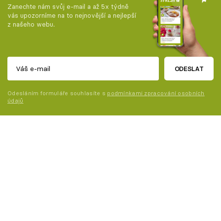
Zanechte nám svůj e-mail a až 5x týdně
vás upozorníme na to nejnovější a nejlepší
z našeho webu.
ODESLAT
Odesláním formuláře souhlasíte s
podmínkami zpracování osobních
údajů