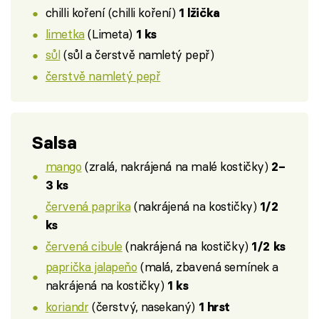
chilli koření (chilli koření)
1 lžička
limetka
(Limeta)
1 ks
sůl
(sůl a čerstvě namletý pepř)
čerstvě namletý pepř
Salsa
mango
(zralá, nakrájená na malé kostičky)
2–
3 ks
červená paprika
(nakrájená na kostičky)
1/2
ks
červená cibule
(nakrájená na kostičky)
1/2 ks
paprička jalapeňo
(malá, zbavená semínek a
nakrájená na kostičky)
1 ks
koriandr
(čerstvý, nasekaný)
1 hrst