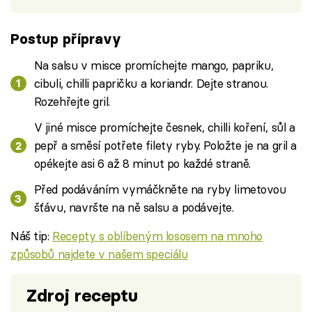
Postup přípravy
Na salsu v misce promíchejte mango, papriku,
cibuli, chilli papričku a koriandr. Dejte stranou.
Rozehřejte gril.
V jiné misce promíchejte česnek, chilli koření, sůl a
pepř a směsí potřete filety ryby. Položte je na gril a
opékejte asi 6 až 8 minut po každé straně.
Před podáváním vymáčkněte na ryby limetovou
šťávu, navršte na ně salsu a podávejte.
Náš tip:
Recepty s oblíbeným lososem na mnoho
způsobů najdete v našem speciálu
Zdroj receptu