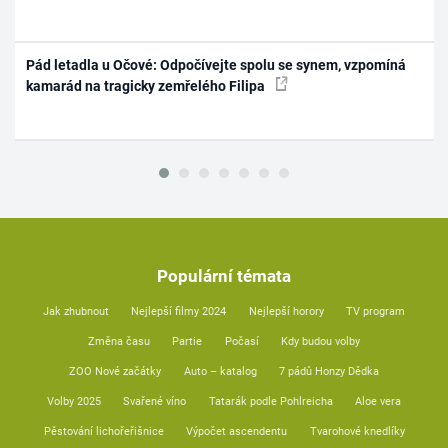
Pád letadla u Očové: Odpočívejte spolu se synem, vzpomíná
kamarád na tragicky zemřelého Filipa
Populární témata
Jak zhubnout
Nejlepší filmy 2024
Nejlepší horory
TV program
Změna času
Partie
Počasí
Kdy budou volby
ZOO Nové začátky
Auto – katalog
7 pádů Honzy Dědka
Volby 2025
Svařené víno
Tatarák podle Pohlreicha
Aloe vera
Pěstování lichořeřišnice
Výpočet ascendentu
Tvarohové knedlíky