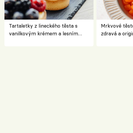
Tartaletky z lineckého těsta s
Mrkvové těst
vanilkovým krémem a lesním
zdravá a origi
ovocem podle Bread Society
klasiky