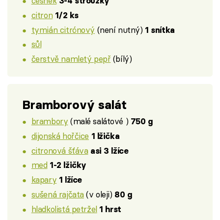
česnek
3-4 stroužky
citron
1/2 ks
tymián citrónový
(není nutný)
1 snítka
sůl
čerstvě namletý pepř
(bílý)
Bramborový salát
brambory
(malé salátové )
750 g
dijonská hořčice
1 lžička
citronová šťáva
asi 3 lžíce
med
1-2 lžičky
kapary
1 lžíce
sušená rajčata
(v oleji)
80 g
hladkolistá petržel
1 hrst