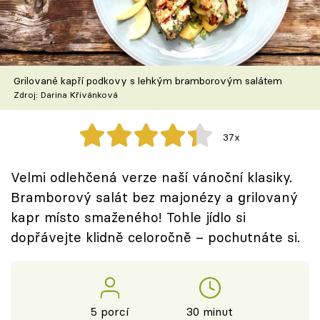
Škola vaření
Recepty z TV
Grilované kapří podkovy s lehkým bramborovým salátem
Speciál: Cuketa
Zdroj: Darina Křivánková
Těhotnej kuchař
37x
Sledujte prima+
Velmi odlehčená verze naší vánoční klasiky.
Bramborový salát bez majonézy a grilovaný
Přihlášení
kapr místo smaženého! Tohle jídlo si
dopřávejte klidně celoročně – pochutnáte si.
Sledujte nás
5 porcí
30 minut