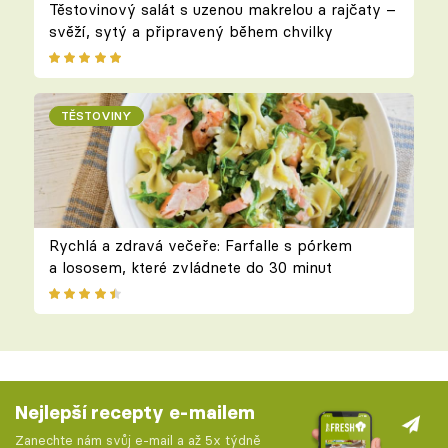
Těstovinový salát s uzenou makrelou a rajčaty –
svěží, sytý a připravený během chvilky
TĚSTOVINY
Rychlá a zdravá večeře: Farfalle s pórkem
a lososem, které zvládnete do 30 minut
Nejlepší recepty e-mailem
Zanechte nám svůj e-mail a až 5x týdně