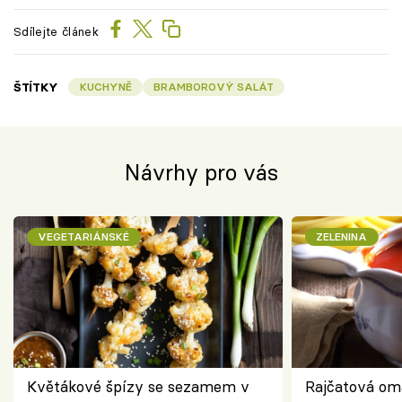
Sdílejte článek
ŠTÍTKY
KUCHYNĚ
BRAMBOROVÝ SALÁT
Návrhy pro vás
VEGETARIÁNSKÉ
ZELENINA
Květákové špízy se sezamem v
Rajčatová om