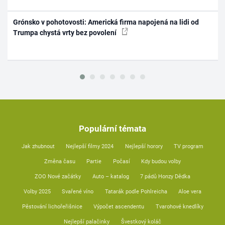
Grónsko v pohotovosti: Americká firma napojená na lidi od
Trumpa chystá vrty bez povolení
Populární témata
Jak zhubnout
Nejlepší filmy 2024
Nejlepší horory
TV program
Změna času
Partie
Počasí
Kdy budou volby
ZOO Nové začátky
Auto – katalog
7 pádů Honzy Dědka
Volby 2025
Svařené víno
Tatarák podle Pohlreicha
Aloe vera
Pěstování lichořeřišnice
Výpočet ascendentu
Tvarohové knedlíky
Nejlepší palačinky
Švestkový koláč