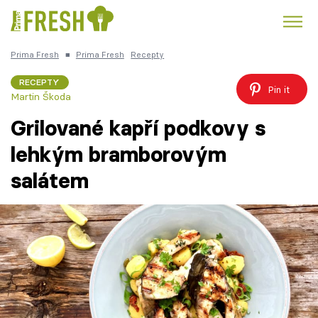
Prima Fresh
■
Prima Fresh
Recepty
Kuře
Polévky k večeři
Rychlé večeře
Trendy:
RECEPTY
Pin it
Martin Škoda
Česká kuchyně
Čokoláda
Grilované kapří podkovy s
lehkým bramborovým
salátem
Témata
Recepty
Články
TV Program