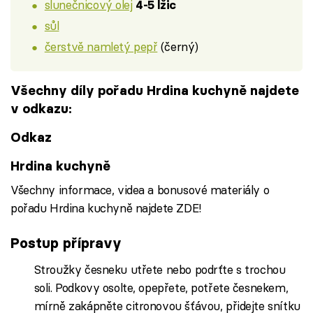
slunečnicový olej
4-5 lžic
sůl
čerstvě namletý pepř
(černý)
Všechny díly pořadu Hrdina kuchyně najdete
v odkazu:
Odkaz
Hrdina kuchyně
Všechny informace, videa a bonusové materiály o
pořadu Hrdina kuchyně najdete ZDE!
Postup přípravy
Stroužky česneku utřete nebo podrťte s trochou
soli. Podkovy osolte, opepřete, potřete česnekem,
mírně zakápněte citronovou šťávou, přidejte snítku