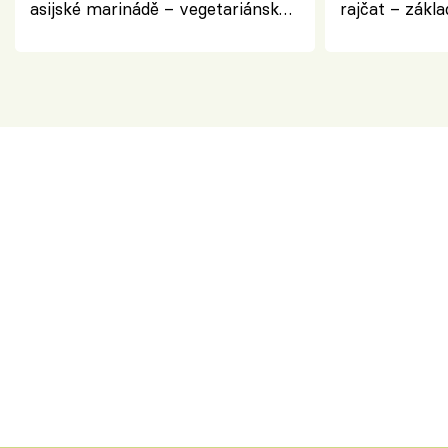
asijské marinádě – vegetariánská
rajčat – zákla
chuťovka z grilu