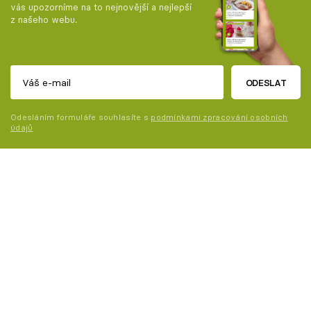
vás upozorníme na to nejnovější a nejlepší
z našeho webu.
ODESLAT
Odesláním formuláře souhlasíte s
podmínkami zpracování osobních
údajů