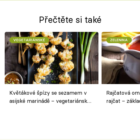
Přečtěte si také
VEGETARIÁNSKÉ
ZELENINA
Květákové špízy se sezamem v
Rajčatová om
asijské marinádě – vegetariánská
rajčat – zákla
chuťovka z grilu