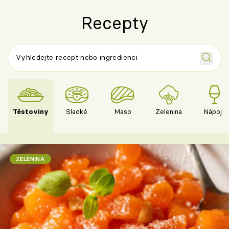
Recepty
Těstoviny
Sladké
Maso
Zelenina
Nápoje
ZELENINA