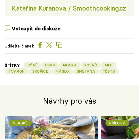
Kateřina Kuranova / Smoothcooking.cz
Vstoupit do diskuze
Sdílejte článek
ŠTÍTKY
DÝNĚ
CUKR
MOUKA
KOLÁČ
MED
TVAROH
SKOŘICE
MÁSLO
SMETANA
TĚSTO
Návrhy pro vás
SLADKÉ
PŘÍLOHY