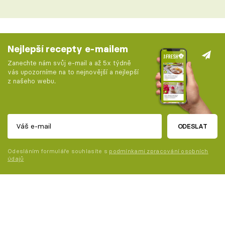
Nejlepší recepty e-mailem
Zanechte nám svůj e-mail a až 5x týdně
vás upozorníme na to nejnovější a nejlepší
z našeho webu.
ODESLAT
Odesláním formuláře souhlasíte s
podmínkami zpracování osobních
údajů