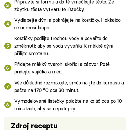
Připravte si formu a do té vmačkejte těsto. Ze
zbytku těsta vytvarujte lístečky.
Vydlabejte dýni a pokrájejte na kostičky. Hokkaido
se nemusí loupat.
Kostičky podlijte trochou vody a povařte do
změknutí; aby se voda vyvařila. K měkké dýni
přilijte smetanu.
Přidejte měkký tvaroh, skořici a zázvor. Poté
přidejte vajíčka a med.
Vše důkladně rozmixujte, směs nalijte do korpusu a
pečte na 170 °C cca 30 minut.
Vymodelované lístečky položte na koláč cca po 10
minutách, aby se nepotopily.
Zdroj receptu