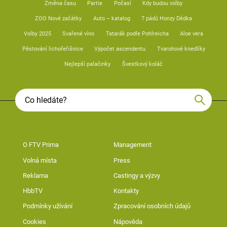
Změna času
Partie
Počasí
Kdy budou volby
ZOO Nové začátky
Auto – katalog
7 pádů Honzy Dědka
Volby 2025
Svařené víno
Tatarák podle Pohlreicha
Aloe vera
Pěstování lichořeřišnice
Výpočet ascendentu
Tvarohové knedlíky
Nejlepší palačinky
Švestkový koláč
O FTV Prima
Management
Volná místa
Press
Reklama
Castingy a výzvy
HbbTV
Kontakty
Podmínky užívání
Zpracování osobních údajů
Cookies
Nápověda