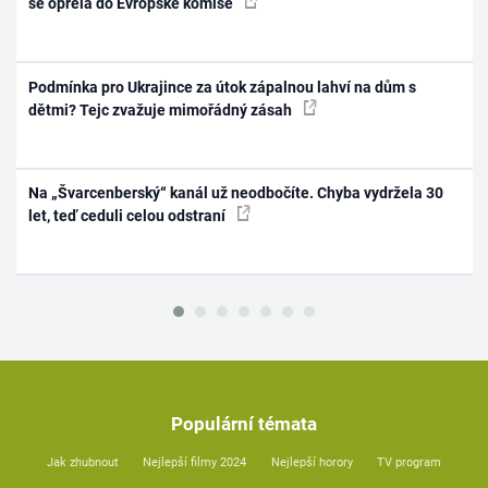
se opřela do Evropské komise
Podmínka pro Ukrajince za útok zápalnou lahví na dům s
dětmi? Tejc zvažuje mimořádný zásah
Na „Švarcenberský“ kanál už neodbočíte. Chyba vydržela 30
let, teď ceduli celou odstraní
Populární témata
Jak zhubnout
Nejlepší filmy 2024
Nejlepší horory
TV program