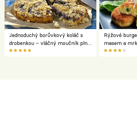
Jednoduchý borůvkový koláč s
Rýžové burge
drobenkou – vláčný moučník plný
masem a mrk
ovoce
salátem – leh