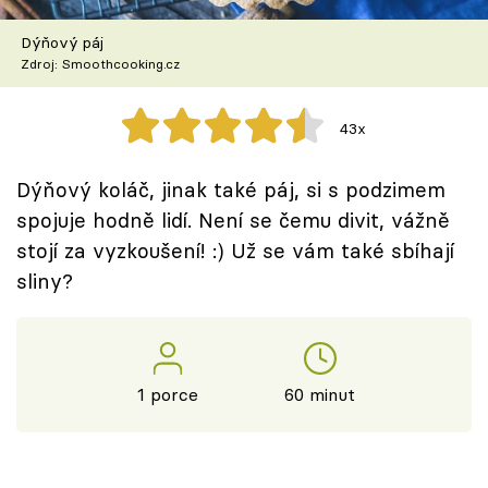
Škola vaření
Dýňový páj
Zdroj: Smoothcooking.cz
Recepty z TV
Speciál: Cuketa
43x
Těhotnej kuchař
Dýňový koláč, jinak také páj, si s podzimem
spojuje hodně lidí. Není se čemu divit, vážně
Sledujte prima+
stojí za vyzkoušení! :) Už se vám také sbíhají
sliny?
Přihlášení
Sledujte nás
1 porce
60 minut