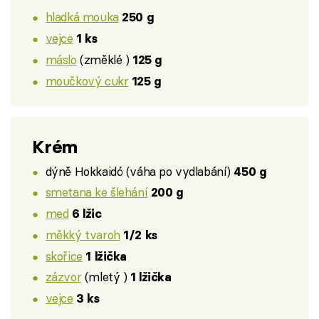
hladká mouka
250 g
vejce
1 ks
máslo
(změklé )
125 g
moučkový cukr
125 g
Krém
dýně Hokkaidó (váha po vydlabání)
450 g
smetana ke šlehání
200 g
med
6 lžic
měkký tvaroh
1/2 ks
skořice
1 lžička
zázvor
(mletý )
1 lžička
vejce
3 ks