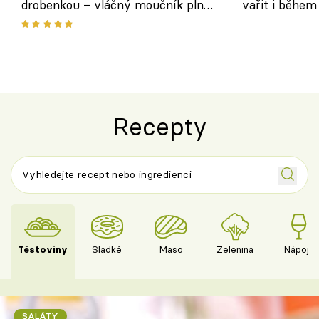
drobenkou – vláčný moučník plný
vařit i během
ovoce
Recepty
Těstoviny
Sladké
Maso
Zelenina
Nápoje
SALÁTY