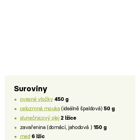
Suroviny
ovesné vločky
450 g
celozrnná mouka
(ideálně špaldová)
50 g
slunečnicový olej
2 lžíce
zavařenina (domácí, jahodová )
150 g
med
6 lžic