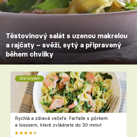
Těstovinový salát s uzenou makrelou
a rajčaty – svěží, sytý a připravený
během chvilky
TĚSTOVINY
Rychlá a zdravá večeře: Farfalle s pórkem
a lososem, které zvládnete do 30 minut