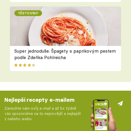
TĚSTOVINY
Super jednoduše: Špagety s paprikovým pestem
podle Zdeňka Pohlreicha
Nejlepší recepty e-mailem
Zanechte nám svůj e-mail a až 5x týdně
vás upozorníme na to nejnovější a nejlepší
z našeho webu.