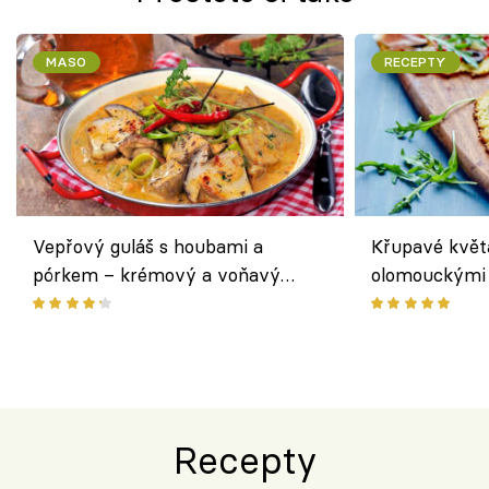
MASO
RECEPTY
Vepřový guláš s houbami a
Křupavé květ
pórkem – krémový a voňavý
olomouckými 
pokrm z jednoho hrnce
bezlepkový o
českým sýre
Recepty