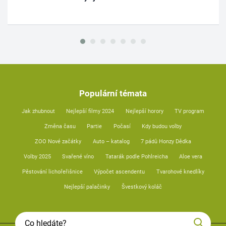
Populární témata
Jak zhubnout
Nejlepší filmy 2024
Nejlepší horory
TV program
Změna času
Partie
Počasí
Kdy budou volby
ZOO Nové začátky
Auto – katalog
7 pádů Honzy Dědka
Volby 2025
Svařené víno
Tatarák podle Pohlreicha
Aloe vera
Pěstování lichořeřišnice
Výpočet ascendentu
Tvarohové knedlíky
Nejlepší palačinky
Švestkový koláč