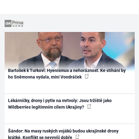
Bartošek k Turkovi: Hyenismus a nehoráznost. Ke stíhání by
ho Sněmovna vydala, míní Vondráček
Lékárničky, drony i pytle na mrtvoly: Jsou tržiště jako
Wildberries legitimním cílem Ukrajiny?
Šándor: Na masy ruských vojáků budou ukrajinské drony
krátké. Konflikt se nevyvíjí dobře