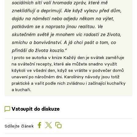
sociálních sítí valí hromada zpráv, které mě
zneklidňují a deprimují. Ale když vylezu před dům,
dojdu na náměstí nebo odjedu někam na výlet,
potkávám se s naprosto jinou realitou. Ve
skutečném světě je mnohem víc radosti ze života,
smíchu a bonvivánství. A já chci psát o tom, co
přináší do života kouzlo.“
I proto se autorka v knize Každý den je svátek zaměřuje
na sváteční recepty, které ale můžete snadno využít
kdykoli ve všední den, když se vrátíte v podvečer domů
unavení po náročném dni. Karolíniny návody jsou totiž
praktické a vařit podle nich zvládnou i začínající kuchařky
a kuchaři.
Vstoupit do diskuze
Sdílejte článek