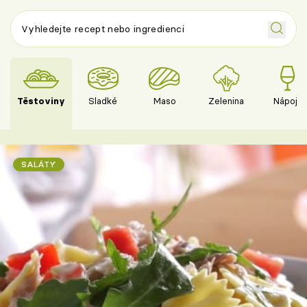
Těstoviny
Sladké
Maso
Zelenina
Nápoje
SALÁTY