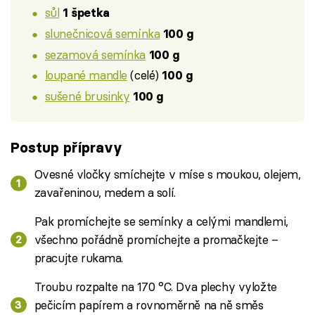
sůl
1 špetka
slunečnicová semínka
100 g
sezamová semínka
100 g
loupané mandle
(celé)
100 g
sušené brusinky
100 g
Postup přípravy
Ovesné vločky smíchejte v míse s moukou, olejem,
zavařeninou, medem a solí.
Pak promíchejte se semínky a celými mandlemi,
všechno pořádně promíchejte a promačkejte –
pracujte rukama.
Troubu rozpalte na 170 °C. Dva plechy vyložte
pečicím papírem a rovnoměrně na ně směs