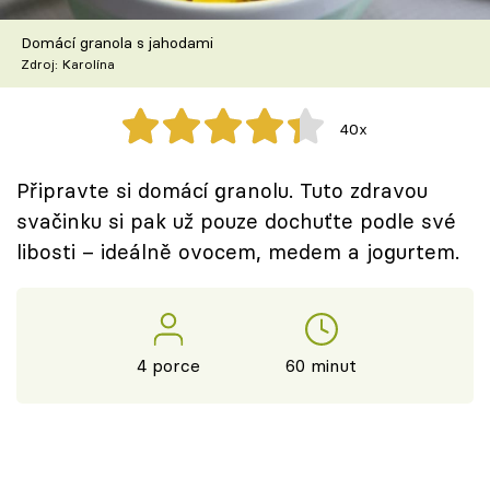
Škola vaření
Domácí granola s jahodami
Zdroj: Karolína
Recepty z TV
Speciál: Cuketa
40x
Těhotnej kuchař
Připravte si domácí granolu. Tuto zdravou
svačinku si pak už pouze dochuťte podle své
Sledujte prima+
libosti – ideálně ovocem, medem a jogurtem.
Přihlášení
4 porce
60 minut
Sledujte nás