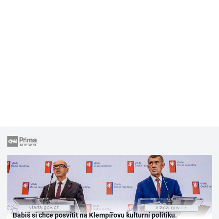
Babiš si chce posvítit na Klempířovu kulturní politiku.