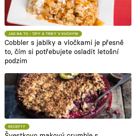
JAK NA TO - TIPY A TRIKY V KUCHYNI
Cobbler s jablky a vločkami je přesně
to, čím si potřebujete osladit letošní
podzim
RECEPTY
Švestkovo makový crumble s