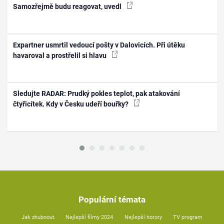
Samozřejmě budu reagovat, uvedl
Expartner usmrtil vedoucí pošty v Dalovicích. Při útěku
havaroval a prostřelil si hlavu
Sledujte RADAR: Prudký pokles teplot, pak atakování
čtyřicítek. Kdy v Česku udeří bouřky?
Populární témata
Jak zhubnout
Nejlepší filmy 2024
Nejlepší horory
TV program