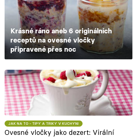
Škola vaření
Recepty z TV
Krásné ráno aneb 6 originálních
Speciál: Cuketa
receptů na ovesné vločky
připravené přes noc
Těhotnej kuchař
Sledujte prima+
Přihlášení
Sledujte nás
JAK NA TO - TIPY A TRIKY V KUCHYNI
Ovesné vločky jako dezert: Virální