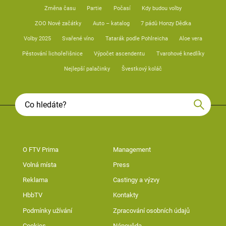
Změna času
Partie
Počasí
Kdy budou volby
ZOO Nové začátky
Auto – katalog
7 pádů Honzy Dědka
Volby 2025
Svařené víno
Tatarák podle Pohlreicha
Aloe vera
Pěstování lichořeřišnice
Výpočet ascendentu
Tvarohové knedlíky
Nejlepší palačinky
Švestkový koláč
O FTV Prima
Management
Volná místa
Press
Reklama
Castingy a výzvy
HbbTV
Kontakty
Podmínky užívání
Zpracování osobních údajů
Cookies
Nápověda