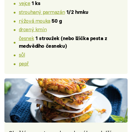
vejce
1 ks
strouhaný parmazán
1/2 hrnku
rýžová mouka
50 g
drcený kmín
česnek
1 stroužek (nebo lžička pesta z
medvědího česneku)
sůl
pepř