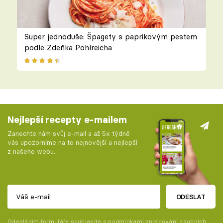
Super jednoduše: Špagety s paprikovým pestem
podle Zdeňka Pohlreicha
Nejlepší recepty e-mailem
Zanechte nám svůj e-mail a až 5x týdně
vás upozorníme na to nejnovější a nejlepší
z našeho webu.
ODESLAT
Odesláním formuláře souhlasíte s
podmínkami zpracování osobních