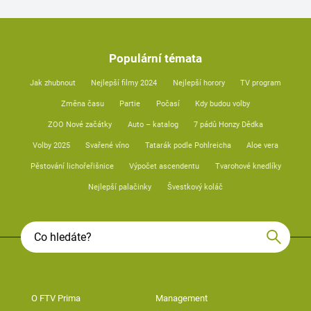
Populární témata
Jak zhubnout
Nejlepší filmy 2024
Nejlepší horory
TV program
Změna času
Partie
Počasí
Kdy budou volby
ZOO Nové začátky
Auto – katalog
7 pádů Honzy Dědka
Volby 2025
Svařené víno
Tatarák podle Pohlreicha
Aloe vera
Pěstování lichořeřišnice
Výpočet ascendentu
Tvarohové knedlíky
Nejlepší palačinky
Švestkový koláč
O FTV Prima
Management