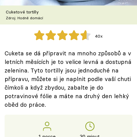
Škola vaření
Cuketové tortilly
Zdroj: Hodně domácí
Recepty z TV
Speciál: Cuketa
40x
Těhotnej kuchař
Cuketa se dá připravit na mnoho způsobů a v
letních měsících je to velice levná a dostupná
Sledujte prima+
zelenina. Tyto tortilly jsou jednoduché na
přípravu, můžete si je naplnit podle vaší chuti
Přihlášení
čímkoli a když zbydou, zabalte je do
potravinové fólie a máte na druhý den lehký
oběd do práce.
Sledujte nás
1 porce
30 minut