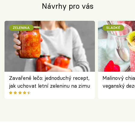
Návrhy pro vás
ZELENINA
SLADKÉ
Zavařené lečo: jednoduchý recept,
Malinový chi
jak uchovat letní zeleninu na zimu
veganský dez
ořechů