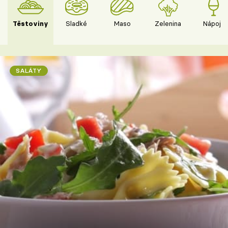
Těstoviny
Sladké
Maso
Zelenina
Nápoje
SALÁTY