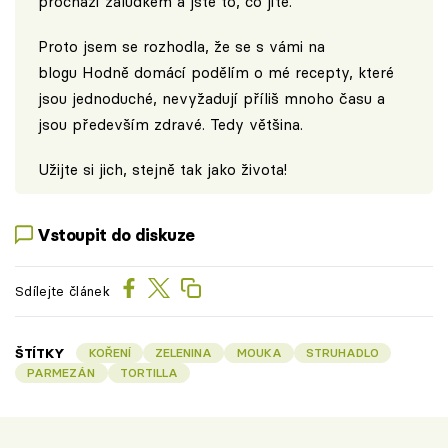
prochází žaludkem a jste to, co jíte."
Proto jsem se rozhodla, že se s vámi na
blogu
Hodně domácí
podělím o mé recepty, které
jsou jednoduché, nevyžadují příliš mnoho času a
jsou především zdravé. Tedy většina.
Užijte si jich, stejně tak jako života!
Vstoupit do diskuze
Sdílejte článek
ŠTÍTKY
KOŘENÍ
ZELENINA
MOUKA
STRUHADLO
PARMEZÁN
TORTILLA