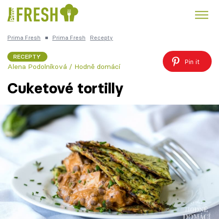
Prima Fresh
■
Prima Fresh
Recepty
Kuře
Polévky k večeři
Rychlé večeře
Trendy:
RECEPTY
Pin it
Alena Podolníková / Hodně domácí
Česká kuchyně
Čokoláda
Cuketové tortilly
Témata
Recepty
Články
TV Program