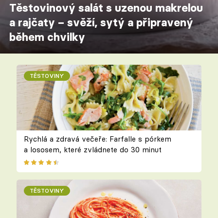
Těstovinový salát s uzenou makrelou
a rajčaty – svěží, sytý a připravený
během chvilky
TĚSTOVINY
Rychlá a zdravá večeře: Farfalle s pórkem
a lososem, které zvládnete do 30 minut
TĚSTOVINY