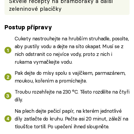
Skvělé recepty na bramboráky a další
zeleninové placičky
Postup přípravy
Cukety nastrouhejte na hrubším struhadle, posolte,
aby pustily vodu a dejte na síto okapat. Musí se z
nich odstranit co nejvíce vody, proto z nich i
rukama vymačkejte vodu.
Pak dejte do mísy spolu s vajíčkem, parmazánem,
moukou, kořením a promíchejte.
Troubu rozehřejte na 230 °C. Těsto rozdělte na čtyři
díly.
Na plech dejte pečicí papír, na kterém jednotlivé
díly zatlačte do kruhu. Pečte asi 20 minut, záleží na
tloušťce tortill. Po upečení ihned sloupněte.