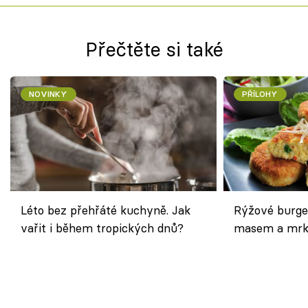
Přečtěte si také
NOVINKY
PŘÍLOHY
Léto bez přehřáté kuchyně. Jak
Rýžové burge
vařit i během tropických dnů?
masem a mrk
salátem – leh