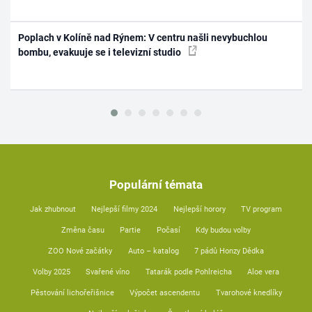
Poplach v Kolíně nad Rýnem: V centru našli nevybuchlou
bombu, evakuuje se i televizní studio
Populární témata
Jak zhubnout
Nejlepší filmy 2024
Nejlepší horory
TV program
Změna času
Partie
Počasí
Kdy budou volby
ZOO Nové začátky
Auto – katalog
7 pádů Honzy Dědka
Volby 2025
Svařené víno
Tatarák podle Pohlreicha
Aloe vera
Pěstování lichořeřišnice
Výpočet ascendentu
Tvarohové knedlíky