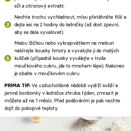
sůl a citronový extrakt.
Nechte trochu vychladnout, mísu přetáhněte fólií a
dejte asi na 2 hodiny do ledničky (až dost zpevní,
aby se dala vyvalovat).
Malou lžičkou nebo vykrajovátkem na meloun
nabírejte kousky hmoty a vyvalujte ji do malých
kuliček (případně kousky vyválejte v troše
moučkového cukru, jde to mnohem lépe). Nakonec
je obalte v moučkovém cukru.
Ve vzduchotěsné nádobě vydrží svěží a
PRIMA TIP:
jemné bonbonky v ledničce zhruba týden, zmrazit je
můžete až na 1 měsíc. Před podáváním je pak nechte
dojít do pokojové teploty.