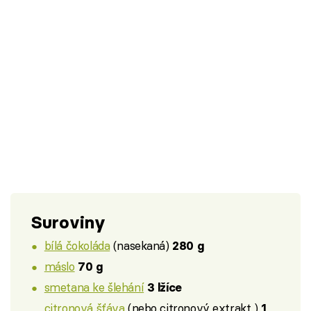
Suroviny
bílá čokoláda
(nasekaná)
280 g
máslo
70 g
smetana ke šlehání
3 lžíce
citronová šťáva
(nebo citronový extrakt )
1