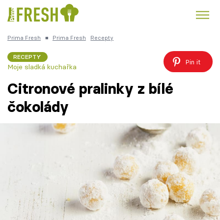
Prima Fresh
■
Prima Fresh
Recepty
Kuře
Polévky k večeři
Rychlé večeře
Trendy:
RECEPTY
Pin it
Moje sladká kuchařka
Česká kuchyně
Čokoláda
Citronové pralinky z bílé
čokolády
Témata
Recepty
Články
TV Program