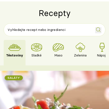
Recepty
Těstoviny
Sladké
Maso
Zelenina
Nápoje
SALÁTY