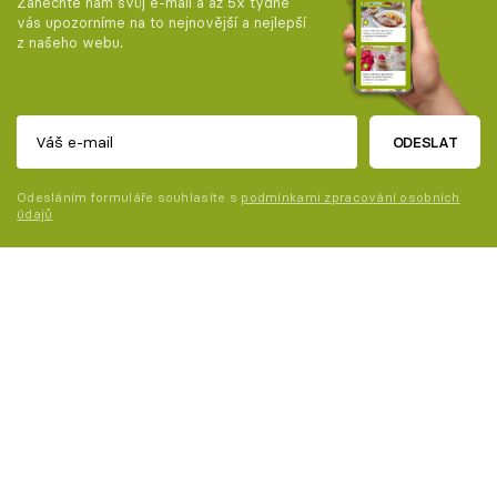
Zanechte nám svůj e-mail a až 5x týdně
vás upozorníme na to nejnovější a nejlepší
z našeho webu.
ODESLAT
Odesláním formuláře souhlasíte s
podmínkami zpracování osobních
údajů