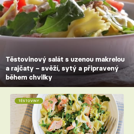
Těstovinový salát s uzenou makrelou
a rajčaty – svěží, sytý a připravený
během chvilky
TĚSTOVINY