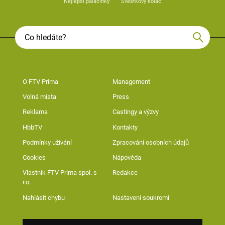
Nejlepší palačinky
Švestkový koláč
O FTV Prima
Management
Volná místa
Press
Reklama
Castingy a výzvy
HbbTV
Kontakty
Podmínky užívání
Zpracování osobních údajů
Cookies
Nápověda
Vlastník FTV Prima spol. s
Redakce
r.o.
Nahlásit chybu
Nastavení soukromí