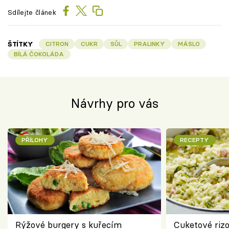
Sdílejte článek
ŠTÍTKY
CITRON
CUKR
SŮL
PRALINKY
MÁSLO
BÍLÁ ČOKOLÁDA
Návrhy pro vás
PŘÍLOHY
RECEPTY
Rýžové burgery s kuřecím
Cuketové rizo