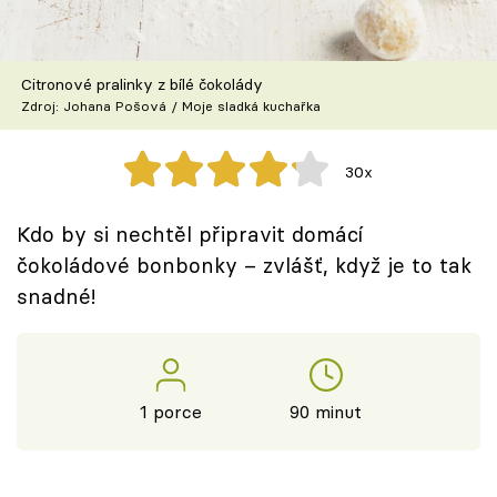
Škola vaření
Recepty z TV
Citronové pralinky z bílé čokolády
Zdroj: Johana Pošová / Moje sladká kuchařka
Speciál: Cuketa
30x
Těhotnej kuchař
Kdo by si nechtěl připravit domácí
Sledujte prima+
čokoládové bonbonky – zvlášť, když je to tak
snadné!
Přihlášení
Sledujte nás
1 porce
90 minut