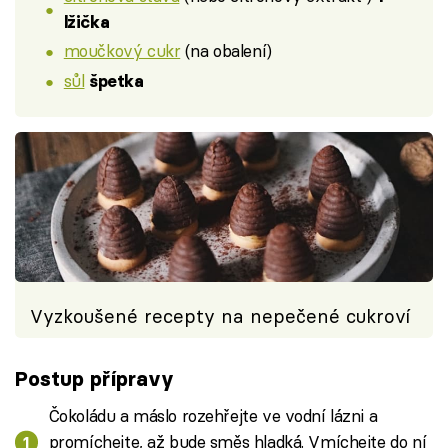
lžička
moučkový cukr
(na obalení)
sůl
špetka
Vyzkoušené recepty na nepečené cukroví
Postup přípravy
Čokoládu a máslo rozehřejte ve vodní lázni a
promíchejte, až bude směs hladká. Vmíchejte do ní