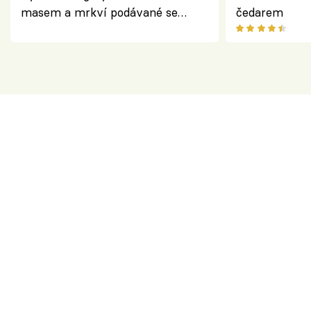
masem a mrkví podávané se
čedarem
salátem – lehká a chutná večeře