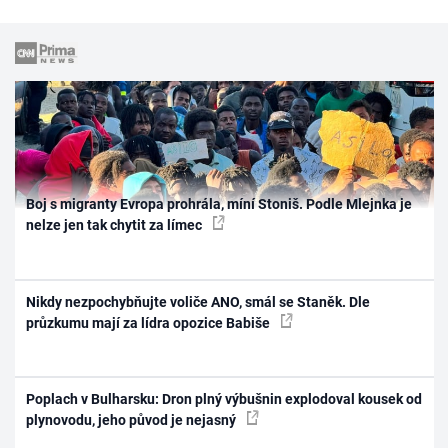
Boj s migranty Evropa prohrála, míní Stoniš. Podle Mlejnka je
nelze jen tak chytit za límec
Nikdy nezpochybňujte voliče ANO, smál se Staněk. Dle
průzkumu mají za lídra opozice Babiše
Poplach v Bulharsku: Dron plný výbušnin explodoval kousek od
plynovodu, jeho původ je nejasný