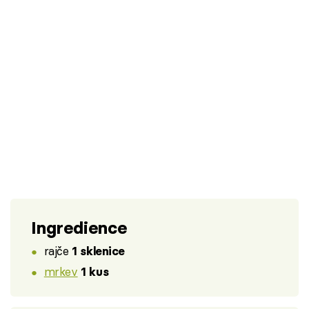
Ingredience
rajče
1 sklenice
mrkev
1 kus