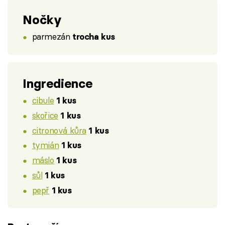
Nočky
parmezán
trocha kus
Ingredience
cibule
1 kus
skořice
1 kus
citronová kůra
1 kus
tymián
1 kus
máslo
1 kus
sůl
1 kus
pepř
1 kus