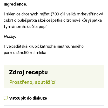
Ingredience:
1 sklenice drcených rajčat (700 g)1 velká mrkevtřtinový
cukr1 cibulešpetka skořicešpetka citronové kůryšpetka
tymiánumáslosůl a pepř
Nočky:
1 vejcedětská krupičkatrocha nastrouhaného
parmezánu50 ml mléka
Zdroj receptu
Prostřeno, soutěžící
Vstoupit do diskuze