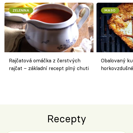
ZELENINA
MASO
Rajčatová omáčka z čerstvých
Obalovaný kuř
rajčat – základní recept plný chuti
horkovzdušné 
novém pojetí
Olivera
Recepty