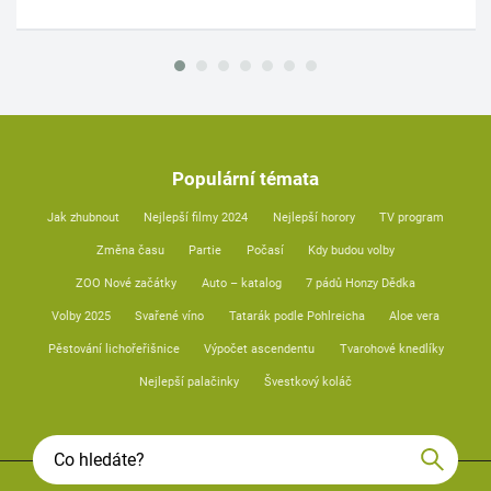
Populární témata
Jak zhubnout
Nejlepší filmy 2024
Nejlepší horory
TV program
Změna času
Partie
Počasí
Kdy budou volby
ZOO Nové začátky
Auto – katalog
7 pádů Honzy Dědka
Volby 2025
Svařené víno
Tatarák podle Pohlreicha
Aloe vera
Pěstování lichořeřišnice
Výpočet ascendentu
Tvarohové knedlíky
Nejlepší palačinky
Švestkový koláč