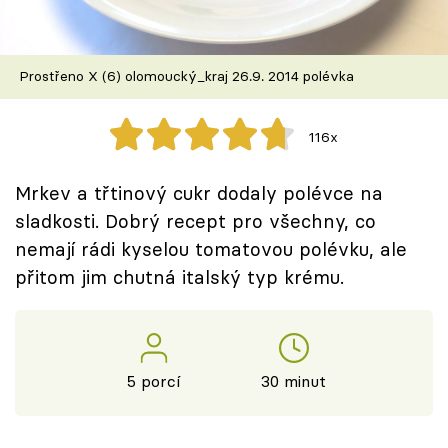
Škola vaření
Recepty z TV
Prostřeno X (6) olomoucký_kraj 26.9. 2014 polévka
Speciál: Cuketa
116x
Těhotnej kuchař
Mrkev a třtinový cukr dodaly polévce na
Sledujte prima+
sladkosti. Dobrý recept pro všechny, co
nemají rádi kyselou tomatovou polévku, ale
přitom jim chutná italský typ krému.
Přihlášení
Sledujte nás
5 porcí
30 minut