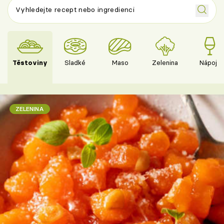
Těstoviny
Sladké
Maso
Zelenina
Nápoje
ZELENINA