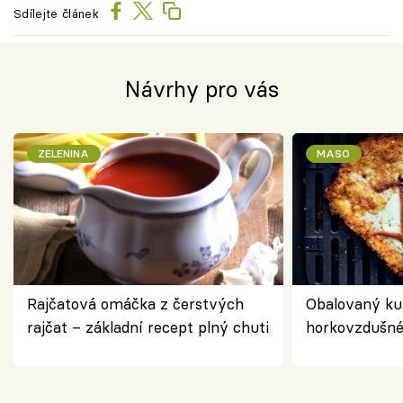
Sdílejte článek
Návrhy pro vás
ZELENINA
MASO
Rajčatová omáčka z čerstvých
Obalovaný kuř
rajčat – základní recept plný chuti
horkovzdušné 
novém pojetí
Olivera