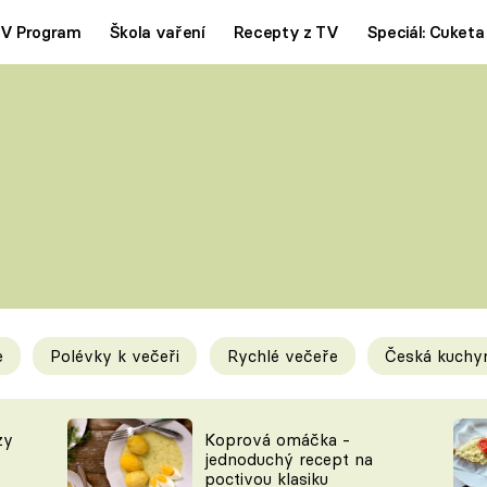
V Program
Škola vaření
Recepty z TV
Speciál: Cuketa
Polévky
Saláty
ČESKÁ KLASIKA
TĚSTOVIN
SILNÉ VÝVARY
SLADKÉ
KRÉMOVÉ
BEZMASÁ J
e
Polévky k večeři
Rychlé večeře
Česká kuchy
y
Tipy a triky
Novink
zy
Koprová omáčka -
jednoduchý recept na
poctivou klasiku
KAM ZA JÍDLEM
BLOG