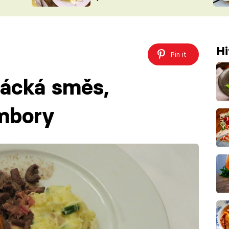
ŠÉFREDAK
VYCHYTÁVKY
SOUTĚŽ FR
NA NÁKUPECH
ČASOPIS
Hi
Pin it
lácká směs,
mbory