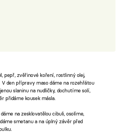
 pepř, zvěřinové koření, rostlinný olej,
y. V den přípravy maso dáme na rozehřátou
enou slaninu na nudličky, dochutíme solí,
ěr přidáme kousek másla.
me na zesklovatělou cibuli, osolíme,
idáme smetanu a na úplný závěr před
bulku.