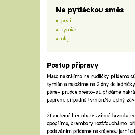
Na pytláckou směs
pepř
tymián
olej
Postup přípravy
Maso nakrájíme na nudličky, přidáme sůl,
tymián a naložíme na 2 dny do ledničk
pánev prudce orestovat, přidáme nakráj
pepřem, případně tymián.Na úplný záv
Šťouchané brambory:vařené brambory dá
opepříme, brambory rozšťoucháme, př
podáváním přidáme nakrájenou jarní ci