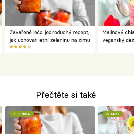
Zavařené lečo: jednoduchý recept,
Malinový chi
jak uchovat letní zeleninu na zimu
veganský dez
ořechů
Přečtěte si také
ZELENINA
SLADKÉ