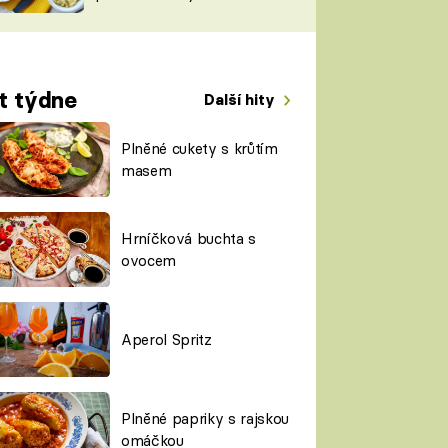
TORKY
ESH
t týdne
Další hity
Plněné cukety s krůtím
masem
Hrníčková buchta s
ovocem
Aperol Spritz
Plněné papriky s rajskou
omáčkou