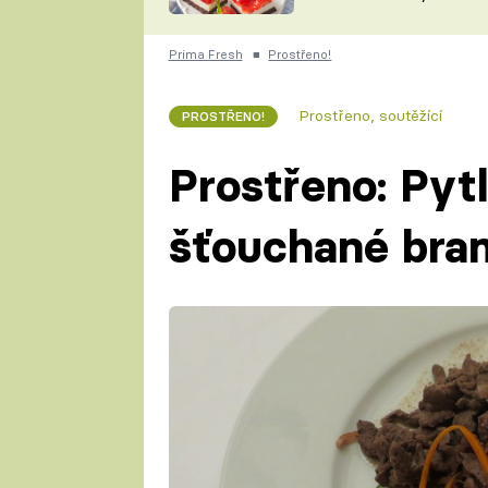
nepotřebujete troubu
ZDENĚK
ČESKO NA TALÍŘI
POHLREICH
Prima Fresh
■
Prostřeno!
KAROLÍNA,
JAROSLAV SAPÍK
DOMÁCÍ
Prostřeno, soutěžící
PROSTŘENO!
KUCHAŘKA
KAROLÍNA
KAMBERSKÁ
Prostřeno: Pyt
šťouchané bra