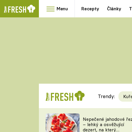
Menu
Recepty
Články
T
Oblíbené
Přílohy
recepty
HRANOLKY
HOUBY
KNEDLÍKY
DÝNĚ
KAŠE
RYCHLOVKY
Trendy:
Kuř
Populární
Videorecept
Nepečené jahodové ře
– lehký a osvěžující
kuchaři
dezert, na který
TEĎ VAŘÍ ŠÉF!