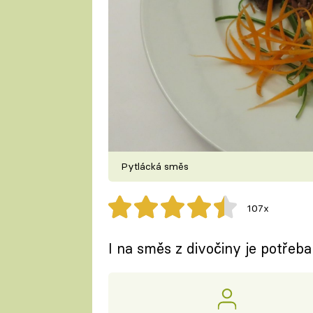
Pytlácká směs
107x
I na směs z divočiny je potřeb