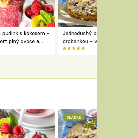
a pudink s kokosem –
Jednoduchý borůvkový koláč s
ert plný ovoce a
drobenkou – vláčný moučník p
ovoce
SLADKÉ