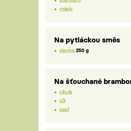
máslo
Na pytláckou směs
slanina
250 g
Na šťouchané brambo
cibule
sůl
pepř