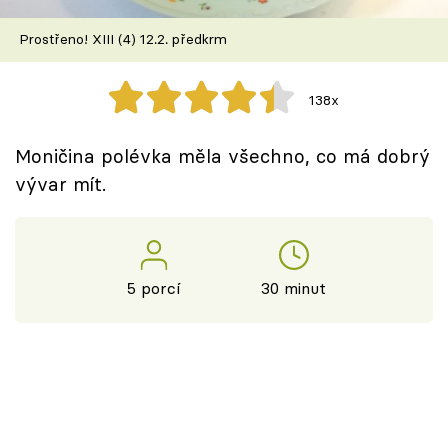
Škola vaření
Prostřeno! XIII (4) 12.2. předkrm
Recepty z TV
138x
Speciál: Cuketa
Moničina polévka měla všechno, co má dobrý
Těhotnej kuchař
vývar mít.
Sledujte prima+
Přihlášení
5 porcí
30 minut
Sledujte nás