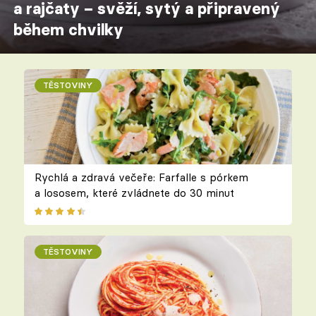
a rajčaty – svěží, sytý a připravený
během chvilky
TĚSTOVINY
Rychlá a zdravá večeře: Farfalle s pórkem
a lososem, které zvládnete do 30 minut
TĚSTOVINY