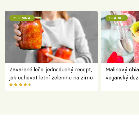
ZELENINA
SLADKÉ
Zavařené lečo: jednoduchý recept,
Malinový chi
jak uchovat letní zeleninu na zimu
veganský dez
ořechů