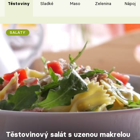
Těstoviny
Sladké
Maso
Zelenina
Nápoje
SALÁTY
Těstovinový salát s uzenou makrelou