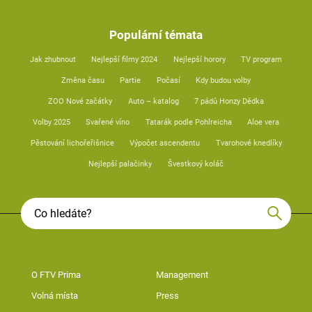
Populární témata
Jak zhubnout
Nejlepší filmy 2024
Nejlepší horory
TV program
Změna času
Partie
Počasí
Kdy budou volby
ZOO Nové začátky
Auto – katalog
7 pádů Honzy Dědka
Volby 2025
Svařené víno
Tatarák podle Pohlreicha
Aloe vera
Pěstování lichořeřišnice
Výpočet ascendentu
Tvarohové knedlíky
Nejlepší palačinky
Švestkový koláč
O FTV Prima
Management
Volná místa
Press