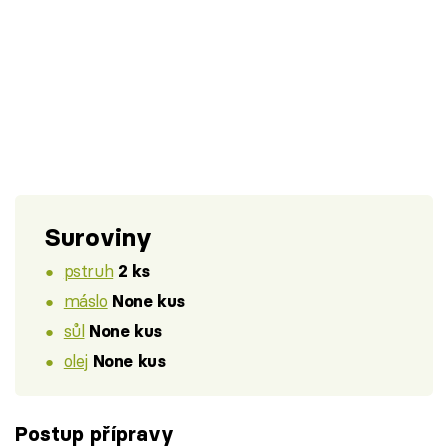
Suroviny
pstruh
2 ks
máslo
None kus
sůl
None kus
olej
None kus
Postup přípravy