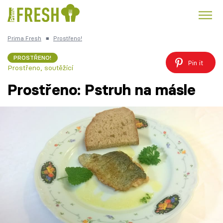
Prima Fresh
■
Prostřeno!
Kuře
Polévky k večeři
Rychlé večeře
Trendy:
PROSTŘENO!
Pin it
Prostřeno, soutěžící
Česká kuchyně
Čokoláda
Prostřeno: Pstruh na másle
Témata
Recepty
Články
TV Program