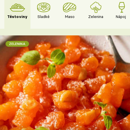
Těstoviny
Sladké
Maso
Zelenina
Nápoje
ZELENINA