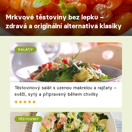
Mrkvové těstoviny bez lepku –
zdravá a originální alternativa klasiky
SALÁTY
Těstovinový salát s uzenou makrelou a rajčaty –
svěží, sytý a připravený během chvilky
TĚSTOVINY