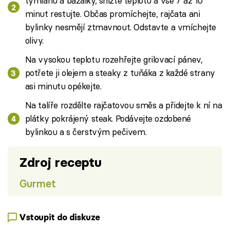
tymiánu a bazalky, snižte teplotu a vše 7 až 10
minut restujte. Občas promíchejte, rajčata ani
bylinky nesmějí ztmavnout. Odstavte a vmíchejte
olivy.
Na vysokou teplotu rozehřejte grilovací pánev,
potřete ji olejem a steaky z tuňáka z každé strany
asi minutu opékejte.
Na talíře rozdělte rajčatovou směs a přidejte k ní na
plátky pokrájený steak. Podávejte ozdobené
bylinkou a s čerstvým pečivem.
Zdroj receptu
Gurmet
Vstoupit do diskuze