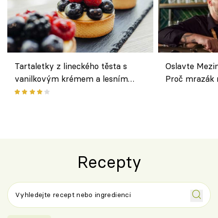
Tartaletky z lineckého těsta s
Oslavte Mezin
vanilkovým krémem a lesním
Proč mrazák n
ovocem podle Bread Society
horku vsadit 
Recepty