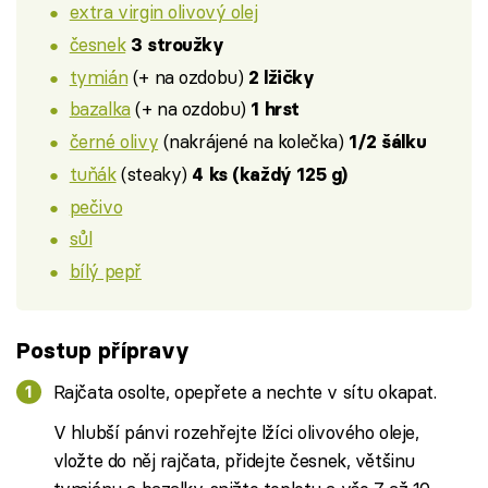
extra virgin olivový olej
česnek
3 stroužky
tymián
(+ na ozdobu)
2 lžičky
bazalka
(+ na ozdobu)
1 hrst
černé olivy
(nakrájené na kolečka)
1/2 šálku
tuňák
(steaky)
4 ks (každý 125 g)
pečivo
sůl
bílý pepř
Postup přípravy
Rajčata osolte, opepřete a nechte v sítu okapat.
V hlubší pánvi rozehřejte lžíci olivového oleje,
vložte do něj rajčata, přidejte česnek, většinu