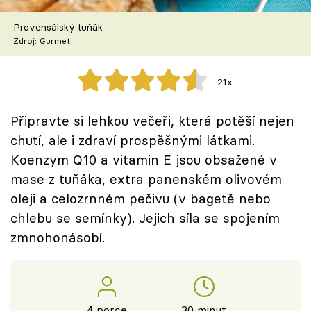
Škola vaření
Provensálský tuňák
Zdroj: Gurmet
Recepty z TV
Speciál: Cuketa
21x
Těhotnej kuchař
Připravte si lehkou večeři, která potěší nejen
chutí, ale i zdraví prospěšnými látkami.
Sledujte prima+
Koenzym Q10 a vitamin E jsou obsažené v
mase z tuňáka, extra panenském olivovém
Přihlášení
oleji a celozrnném pečivu (v bagetě nebo
chlebu se semínky). Jejich síla se spojením
zmnohonásobí.
Sledujte nás
4 porce
30 minut