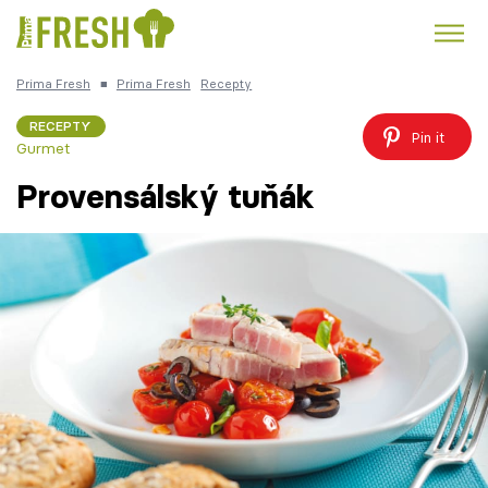
Prima Fresh
■
Prima Fresh
Recepty
Kuře
Polévky k večeři
Rychlé večeře
Trendy:
RECEPTY
Pin it
Gurmet
Česká kuchyně
Čokoláda
Provensálský tuňák
Témata
Recepty
Články
TV Program