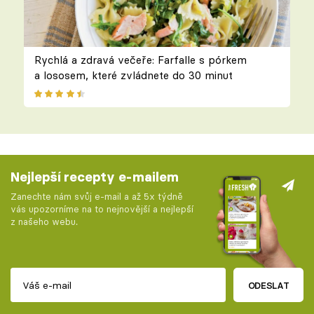
Rychlá a zdravá večeře: Farfalle s pórkem
a lososem, které zvládnete do 30 minut
Nejlepší recepty e-mailem
Zanechte nám svůj e-mail a až 5x týdně
vás upozorníme na to nejnovější a nejlepší
z našeho webu.
ODESLAT