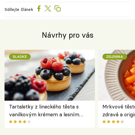
Sdílejte článek
Návrhy pro vás
SLADKÉ
ZELENINA
Tartaletky z lineckého těsta s
Mrkvové těst
vanilkovým krémem a lesním
zdravá a origi
ovocem podle Bread Society
klasiky