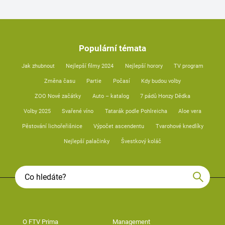
Populární témata
Jak zhubnout
Nejlepší filmy 2024
Nejlepší horory
TV program
Změna času
Partie
Počasí
Kdy budou volby
ZOO Nové začátky
Auto – katalog
7 pádů Honzy Dědka
Volby 2025
Svařené víno
Tatarák podle Pohlreicha
Aloe vera
Pěstování lichořeřišnice
Výpočet ascendentu
Tvarohové knedlíky
Nejlepší palačinky
Švestkový koláč
O FTV Prima
Management