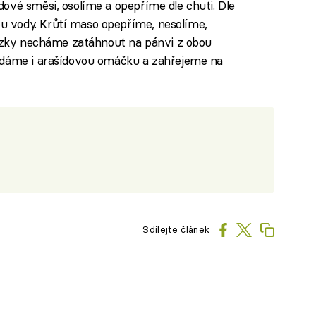
ové směsi, osolíme a opepříme dle chuti. Dle
 vody. Krůtí maso opepříme, nesolíme,
řízky necháme zatáhnout na pánvi z obou
 dáme i arašídovou omáčku a zahřejeme na
Sdílejte článek