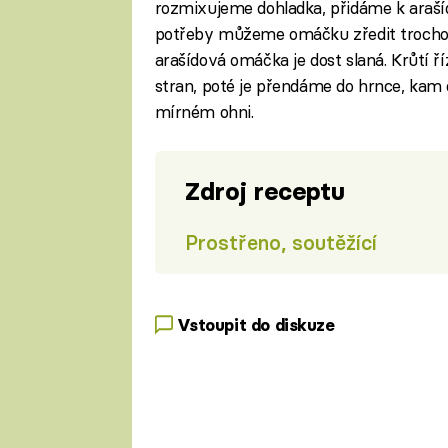
rozmixujeme dohladka, přidáme k arašíd
potřeby můžeme omáčku zředit trochou
arašídová omáčka je dost slaná. Krůtí 
stran, poté je přendáme do hrnce, kam
mírném ohni.
Zdroj receptu
Prostřeno, soutěžící
Vstoupit do diskuze