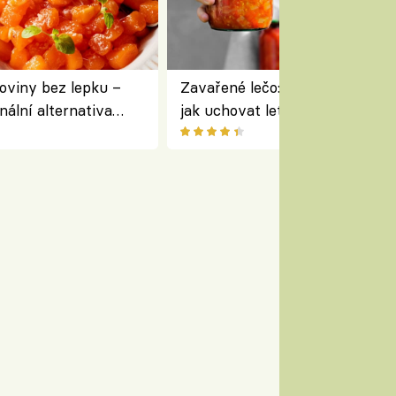
oviny bez lepku –
Zavařené lečo: jednoduchý rece
nální alternativa
jak uchovat letní zeleninu na 