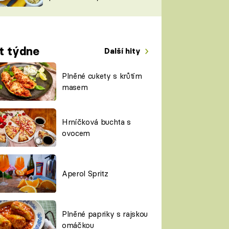
TORKY
ESH
t týdne
Další hity
Plněné cukety s krůtím
masem
Hrníčková buchta s
ovocem
Aperol Spritz
Plněné papriky s rajskou
omáčkou