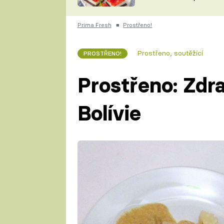
nepotřebujete troubu
ZDENĚK
ČESKO NA TALÍŘI
POHLREICH
Prima Fresh
■
Prostřeno!
KAROLÍNA,
JAROSLAV SAPÍK
DOMÁCÍ
Prostřeno, soutěžící
PROSTŘENO!
KUCHAŘKA
KAROLÍNA
KAMBERSKÁ
Prostřeno: Zdr
Bolívie