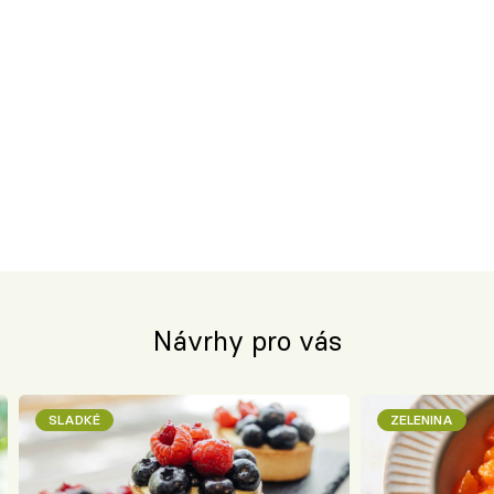
Návrhy pro vás
SLADKÉ
ZELENINA