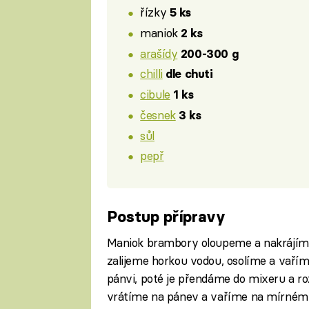
řízky
5 ks
maniok
2 ks
arašídy
200-300 g
chilli
dle chuti
cibule
1 ks
česnek
3 ks
sůl
pepř
Postup přípravy
Maniok brambory oloupeme a nakrájíme
zalijeme horkou vodou, osolíme a vaří
pánvi, poté je přendáme do mixeru a 
vrátíme na pánev a vaříme na mírném oh