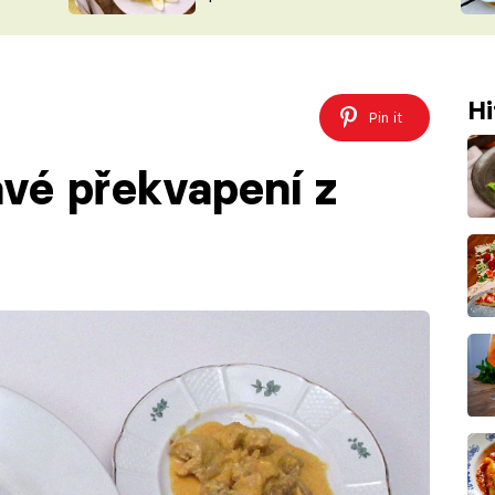
ŠÉFREDAK
VYCHYTÁVKY
SOUTĚŽ FR
NA NÁKUPECH
ČASOPIS
Hi
Pin it
avé překvapení z