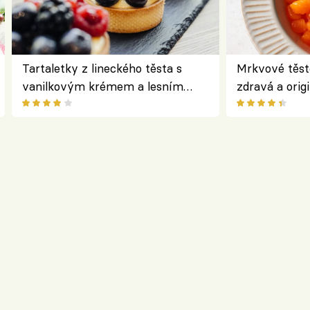
Tartaletky z lineckého těsta s
Mrkvové těst
vanilkovým krémem a lesním
zdravá a origi
ovocem podle Bread Society
klasiky