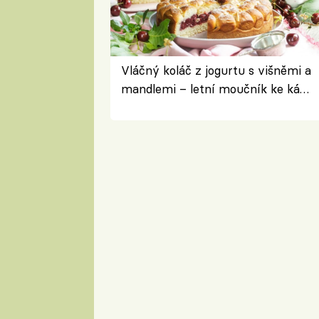
Vláčný koláč z jogurtu s višněmi a
mandlemi – letní moučník ke kávě
i na oslavu