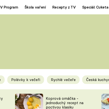
V Program
Škola vaření
Recepty z TV
Speciál: Cuketa
Polévky
Saláty
ČESKÁ KLASIKA
TĚSTOVIN
SILNÉ VÝVARY
SLADKÉ
KRÉMOVÉ
BEZMASÁ J
e
Polévky k večeři
Rychlé večeře
Česká kuchy
y
Tipy a triky
Novink
zy
Koprová omáčka -
jednoduchý recept na
poctivou klasiku
KAM ZA JÍDLEM
BLOG