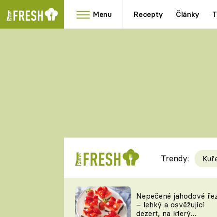
Menu
Recepty
Články
T
Oblíbené
Přílohy
recepty
HRANOLKY
HOUBY
KNEDLÍKY
DÝNĚ
KAŠE
RYCHLOVKY
Trendy:
Kuř
Populární
Videorecept
Nepečené jahodové ře
– lehký a osvěžující
kuchaři
dezert, na který
TEĎ VAŘÍ ŠÉF!