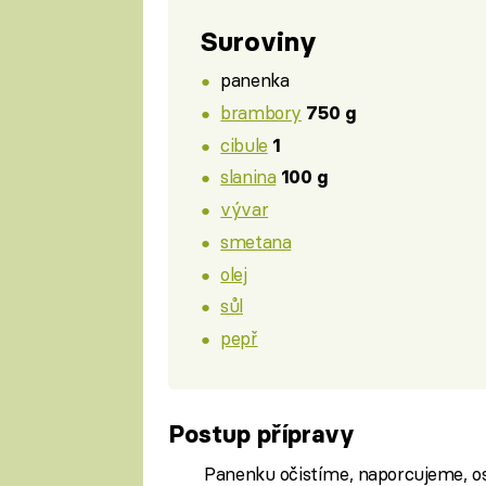
Suroviny
panenka
brambory
750 g
cibule
1
slanina
100 g
vývar
smetana
olej
sůl
pepř
Postup přípravy
Panenku očistíme, naporcujeme, o