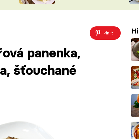
ŠÉFREDAK
VYCHYTÁVKY
SOUTĚŽ FR
NA NÁKUPECH
ČASOPIS
Hi
Pin it
řová panenka,
a, šťouchané