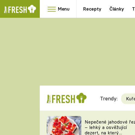
Menu
Recepty
Články
T
Oblíbené
Přílohy
recepty
HRANOLKY
HOUBY
KNEDLÍKY
DÝNĚ
KAŠE
RYCHLOVKY
Trendy:
Kuř
Populární
Videorecept
Nepečené jahodové ře
– lehký a osvěžující
kuchaři
dezert, na který
TEĎ VAŘÍ ŠÉF!