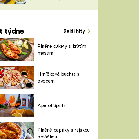
TORKY
ESH
t týdne
Další hity
Plněné cukety s krůtím
masem
Hrníčková buchta s
ovocem
Aperol Spritz
Plněné papriky s rajskou
omáčkou