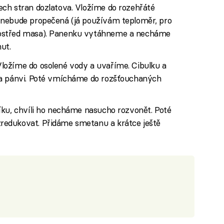
ch stran dozlatova. Vložíme do rozehřáté
 nebude propečená (já používám teploměr, pro
ostřed masa). Panenku vytáhneme a necháme
ut.
ložíme do osolené vody a uvaříme. Cibulku a
na pánvi. Poté vmícháme do rozšťouchaných
íku, chvíli ho necháme nasucho rozvonět. Poté
edukovat. Přidáme smetanu a krátce ještě