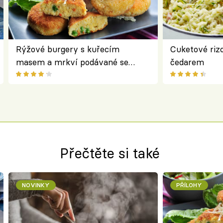
Rýžové burgery s kuřecím
Cuketové rizo
masem a mrkví podávané se
čedarem
salátem – lehká a chutná večeře
Přečtěte si také
NOVINKY
PŘÍLOHY