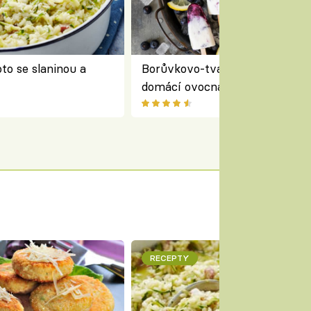
to se slaninou a
Borůvkovo-tvarohové nanuky 
domácí ovocná zmrzlina na dř
RECEPTY