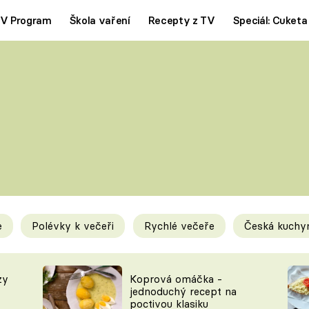
V Program
Škola vaření
Recepty z TV
Speciál: Cuketa
Polévky
Saláty
ČESKÁ KLASIKA
TĚSTOVIN
SILNÉ VÝVARY
SLADKÉ
KRÉMOVÉ
BEZMASÁ J
e
Polévky k večeři
Rychlé večeře
Česká kuchy
y
Tipy a triky
Novink
zy
Koprová omáčka -
jednoduchý recept na
poctivou klasiku
KAM ZA JÍDLEM
BLOG