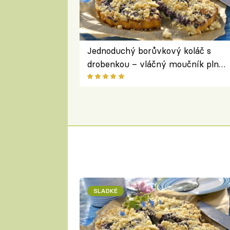
Jednoduchý borůvkový koláč s
drobenkou – vláčný moučník plný
ovoce
SLADKÉ