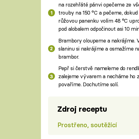
na rozehřáté pánvi opečeme ze vše
trouby na 150 °C a pečeme, dokud
růžovou panenku volím 48 °C upr
pod alobalem odpočinout asi 10 min
Brambory oloupeme a nakrájíme. V
slaninu si nakrájíme a osmažíme 
brambor.
Pepř si čerstvě nameleme do rendl
zalejeme vývarem a necháme ho zr
povaříme. Dochutíme solí.
Zdroj receptu
Prostřeno, soutěžící