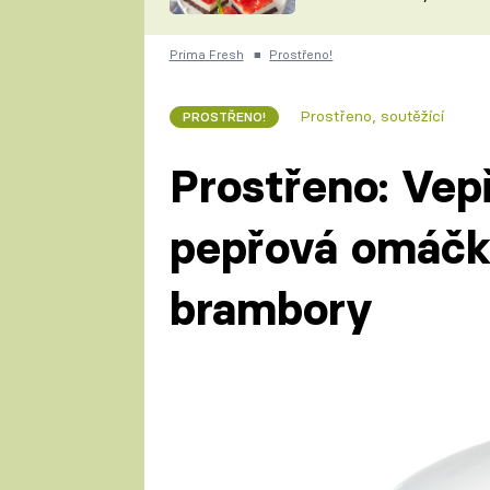
nepotřebujete troubu
ZDENĚK
ČESKO NA TALÍŘI
POHLREICH
Prima Fresh
■
Prostřeno!
KAROLÍNA,
JAROSLAV SAPÍK
DOMÁCÍ
Prostřeno, soutěžící
PROSTŘENO!
KUCHAŘKA
KAROLÍNA
KAMBERSKÁ
Prostřeno: Vep
pepřová omáčk
brambory