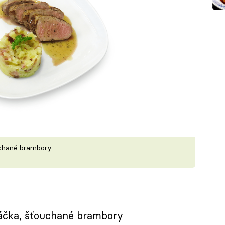
chané brambory
áčka, šťouchané brambory