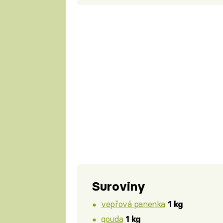
Suroviny
vepřová panenka
1 kg
gouda
1 kg