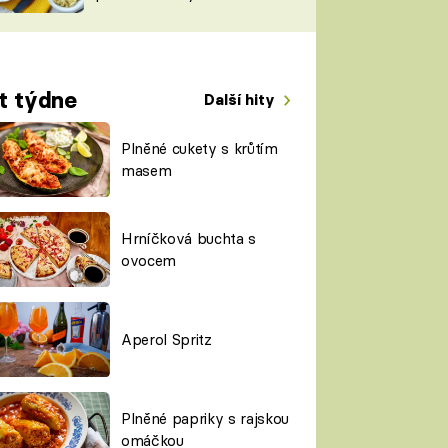
TORKY
ESH
t týdne
Další hity
Plněné cukety s krůtím
masem
Hrníčková buchta s
ovocem
Aperol Spritz
Plněné papriky s rajskou
omáčkou