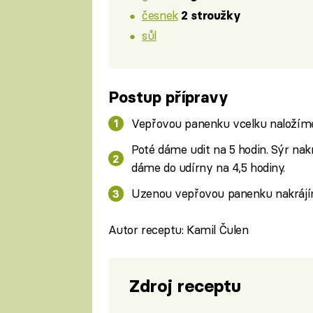
česnek
2 stroužky
sůl
Postup přípravy
Vepřovou panenku vcelku naložíme d
Poté dáme udit na 5 hodin. Sýr nak
dáme do udírny na 4,5 hodiny.
Uzenou vepřovou panenku nakrájí
Autor receptu: Kamil Čulen
Zdroj receptu