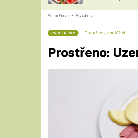
nepotřebujete troubu
ZDENĚK
ČESKO NA TALÍŘI
POHLREICH
Prima Fresh
■
Prostřeno!
KAROLÍNA,
JAROSLAV SAPÍK
DOMÁCÍ
Prostřeno, soutěžící
PROSTŘENO!
KUCHAŘKA
KAROLÍNA
KAMBERSKÁ
Prostřeno: Uz