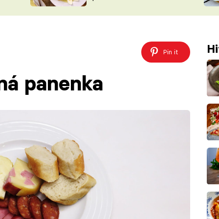
ŠÉFREDAK
VYCHYTÁVKY
SOUTĚŽ FR
NA NÁKUPECH
ČASOPIS
Hi
Pin it
ená panenka