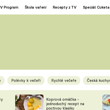
V Program
Škola vaření
Recepty z TV
Speciál: Cuketa
Polévky
Saláty
ČESKÁ KLASIKA
TĚSTOVIN
SILNÉ VÝVARY
SLADKÉ
KRÉMOVÉ
BEZMASÁ J
e
Polévky k večeři
Rychlé večeře
Česká kuchy
y
Tipy a triky
Novink
zy
Koprová omáčka -
jednoduchý recept na
poctivou klasiku
KAM ZA JÍDLEM
BLOG