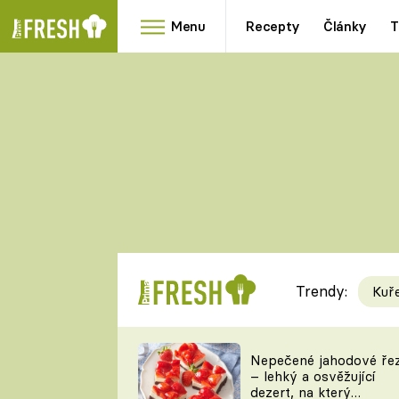
Menu
Recepty
Články
T
Oblíbené
Přílohy
recepty
HRANOLKY
HOUBY
KNEDLÍKY
DÝNĚ
KAŠE
RYCHLOVKY
Trendy:
Kuř
Populární
Videorecept
Nepečené jahodové ře
– lehký a osvěžující
kuchaři
dezert, na který
TEĎ VAŘÍ ŠÉF!