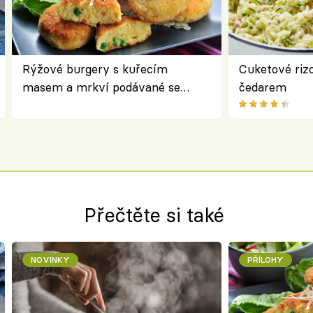
Rýžové burgery s kuřecím
Cuketové rizo
masem a mrkví podávané se
čedarem
salátem – lehká a chutná večeře
Přečtěte si také
NOVINKY
PŘÍLOHY