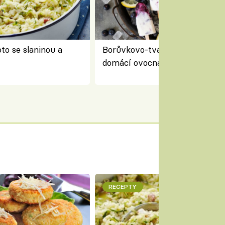
to se slaninou a
Borůvkovo-tvarohové nanuky 
domácí ovocná zmrzlina na dř
RECEPTY