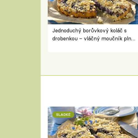
Jednoduchý borůvkový koláč s
drobenkou – vláčný moučník plný
ovoce
SLADKÉ